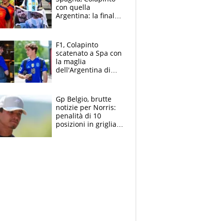
con quella
Argentina: la finale
Mondiale si gioca a
Spa e Alonso non
vede l'ora
F1, Colapinto
scatenato a Spa con
la maglia
dell'Argentina di
Messi punge la
Spagna: "Capiranno
le parolacce"
Gp Belgio, brutte
notizie per Norris:
penalità di 10
posizioni in griglia,
la scelta dolorosa
ma obbligata di
McLaren