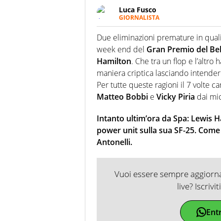
Luca Fusco
GIORNALISTA
Giornalista multimediale. Quan
spesso e volentieri finisce sul 
Due eliminazioni premature in qualif
week end del
Gran Premio del Be
Hamilton
. Che tra un flop e l’altro
maniera criptica lasciando intende
Per tutte queste ragioni il 7 volte
Matteo Bobbi
e
Vicky Piria
dai mic
Intanto ultim’ora da Spa: Lewis H
power unit sulla sua SF-25. Come
Antonelli.
Vuoi essere sempre aggiornat
live? Iscrivi
Ent