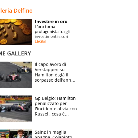
STORIE
lleria Delfino
SPECIALI
Investire in oro
L’oro torna
ESPERTI
protagonista tra gli
investimenti sicuri
LEGGI
CONTATTI
ME GALLERY
Il capolavoro di
Verstappen su
Hamilton è già il
sorpasso dell'anno:
che smacco Lewis,
come Abu Dhabi
2021
Gp Belgio: Hamilton
penalizzato per
l'incidente al via con
Russell, cosa è
successo. Mercedes
out, 5" a Lewis
Sainz in maglia
Spagna, Colapinto