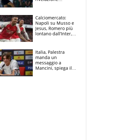
dell’amico
giornalista e il piano
B. Rune verso la
Calciomercato:
rinuncia
Napoli su Musso e
Jesus, Romero più
lontano dall’Inter,
delirio Mastantuono,
Juve su Trubin. Il
tabellone
Italia, Palestra
manda un
messaggio a
Mancini, spiega il
motivo del no
all’Inter e lancia
l'alleanza con
Donnarumma