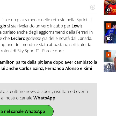
do si accendono i motori, lui sgasa, impenna, derapa. E
podio
ica e un piazzamento nelle retrovie nella Sprint. Il
lgio
si sta rivelando un vero incubo per
Lewis
 ha parlato anche degli aggiornamenti della Ferrari in
re che
Leclerc
godesse già delle novità dal Canada.
 campione del mondo è stato abbastanza criticato da
rofoni di Sky Sport F1. Parole dure.
amilton parte dalla pit lane dopo aver cambiato la
 lui anche Carlos Sainz, Fernando Alonso e Kimi
o su ultime news di sport, risultati ed eventi
ti al nostro canale
WhatsApp
ra nel canale WhatsApp