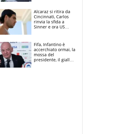
Alcaraz si ritira da
Cincinnati, Carlos
rinvia la sfida a
Sinner e ora US
Open di nuovo a
rischio
Fifa, Infantino è
accerchiato ormai, la
mossa del
presidente, il giallo
dimissioni e la verità
sulla telefonata a
Trump