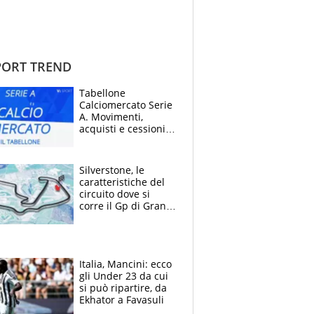
ORT TREND
Tabellone
Calciomercato Serie
A. Movimenti,
acquisti e cessioni:
estate 2026-27
Silverstone, le
caratteristiche del
circuito dove si
corre il Gp di Gran
Bretagna del
Motomondiale
Italia, Mancini: ecco
gli Under 23 da cui
si può ripartire, da
Ekhator a Favasuli