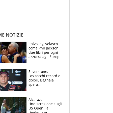
ME NOTIZIE
Italvolley, Velasco
come Phil Jackson:
due libri per ogni
azzurra agli Europei.
Quello per Sylla è
“geniale”
Silverstone:
Bezzecchi record e
dolori, Bagnaia
spera
nell'antidolorifico,
Marquez si tira fuori
e vota Aprilia
Alcaraz,
l’indiscrezione sugli
US Open: la
rivelazione