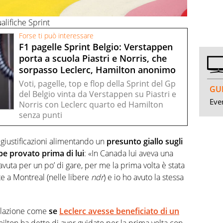
alifiche Sprint
Forse ti può interessare
F1 pagelle Sprint Belgio: Verstappen
porta a scuola Piastri e Norris, che
sorpasso Leclerc, Hamilton anonimo
Voti, pagelle, top e flop della Sprint del Gp
GUI
del Belgio vinta da Verstappen su Piastri e
Even
Norris con Leclerc quarto ed Hamilton
senza punti
 giustificazioni alimentando un
presunto giallo sugli
e provato prima di lui
: «In Canada lui aveva una
avuta per un po’ di gare, per me la prima volta è stata
te a Montreal (nelle libere
ndr
) e io ho avuto la stessa
velazione come
se
Leclerc avesse beneficiato di un
lton ha detto di aver guidato per la prima volta con