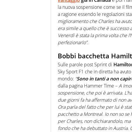
la nuova sospensione come se il film
a ragione essendo le regolazioni 
miglioramento che Charles ha avuto d
era simile a quello che è successo a 
Venerdì è stata la prima volta che l’
perfezionarlo”.
Bobbi bacchetta Hamilto
Sulle parole post Sprint di
Hamilto
Sky Sport F1 che in diretta ha avut
mondo:
“
Sono in tanti a non capir
dalla pagina Hammer Time –
A Imol
sospensione, che poi è arrivata. L’h
due giorni fa ha affermato di non a
Ora parla del fatto che per lui è sta
pacchetto a Montreal. Io non so se 
per Charles, non dichiarandolo, ma l’u
fondo che ha debuttato in Austria.