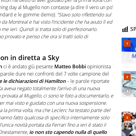
ing day al Mugello non contasse (a dire il vero un po’
standard e le gomme demo):
“Stavo solo riflettendo sul
a Montreal e hai visto l’incidente che ha avuto lì ed
SP
me ieri. Quindi si tratta solo di perfezionarlo.
ho provato e penso che ora si tratti solo di
n in diretta a Sky
n
ci è andato giù pesante
Matteo Bobbi
opinionista
o parole dure nei confronti del 7 volte campione del
e le dichiarazioni di Hamilton
– le parole riportate
a aveva negato totalmente l’arrivo di una nuova
a provata al Mugello, ci sono le foto a documentarlo, e
ver mai visto e guidato con una nuova sospensione.
ta la prima volta, ma che Leclerc ha testato parte del
hanno fatto qualcosa di specifico internamente solo
nica novità portata da Ferrari fino a ieri è stato il
 Onestamente,
io non sto capendo nulla di quello