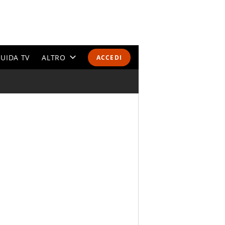
UIDA TV
ALTRO
ACCEDI
CALENDARI E CLASSIFICHE
ALTRI SPORT
MONDIALI 2026
OLIMPIADI
GOSSIP
LIFESTYLE