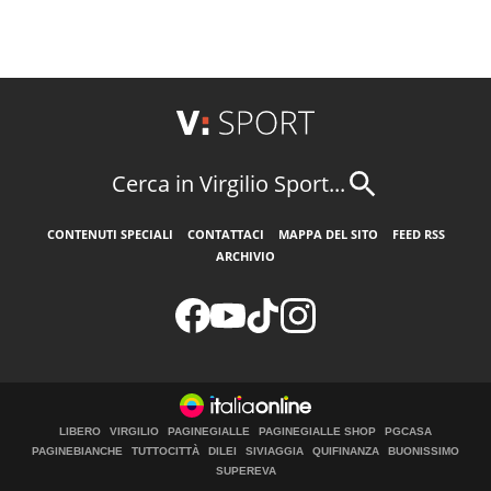
Cerca in Virgilio Sport...
CONTENUTI SPECIALI
CONTATTACI
MAPPA DEL SITO
FEED RSS
ARCHIVIO
LIBERO
VIRGILIO
PAGINEGIALLE
PAGINEGIALLE SHOP
PGCASA
PAGINEBIANCHE
TUTTOCITTÀ
DILEI
SIVIAGGIA
QUIFINANZA
BUONISSIMO
SUPEREVA