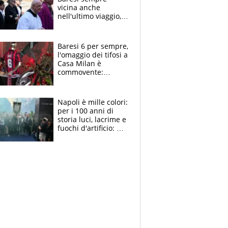
vicina anche
nell'ultimo viaggio,
la moglie Maura, i
figli e i suoi cari
circondati
Baresi 6 per sempre,
dall'affetto dei tifosi
l'omaggio dei tifosi a
Casa Milan è
commovente:
maglie, bandiere,
sciarpe, lacrime e
bigliettini
Napoli è mille colori:
per i 100 anni di
storia luci, lacrime e
fuochi d'artificio: De
Laurentiis salta al
coro anti-Juve