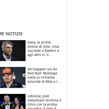
ME NOTIZIE
Italia, le prime
mosse di Zola: cosa
succede a Baldini e
agli altri ct. Il
Borussia tenta un
altro sgarbo agli
azzurri
Verstappen via da
Red Bull: Montoya
svela la richiesta
assurda di Max e lo
avverte: “Sicuro
Mercedes e
McLaren siano
Udinese, Josè
meglio?”
Sebastiani termina il
ritiro con la prima
squadra: il post del