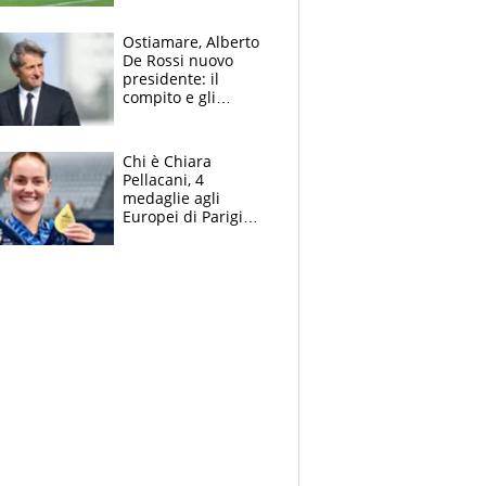
l'Inter Miami, altro
che ritiro
Ostiamare, Alberto
De Rossi nuovo
presidente: il
compito e gli
obiettivi ricevuti dal
figlio Daniele
Chi è Chiara
Pellacani, 4
medaglie agli
Europei di Parigi
2026, papà
Giampaolo
giornalista, mamma
insegnante e il
fratello calciatore