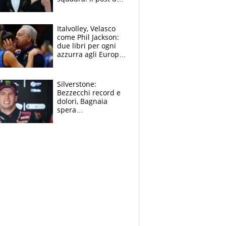
figlio di Amadeus e
Sanremo sullo
sfondo
Italvolley, Velasco
come Phil Jackson:
due libri per ogni
azzurra agli Europei.
Quello per Sylla è
“geniale”
Silverstone:
Bezzecchi record e
dolori, Bagnaia
spera
nell'antidolorifico,
Marquez si tira fuori
e vota Aprilia