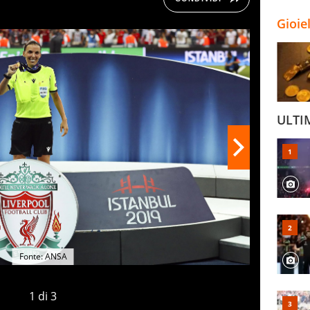
Gioie
ULTI
Fonte: ANSA
1
di
3