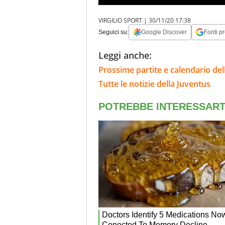
VIRGILIO SPORT |
30/11/20 17:38
Seguici su:
Google Discover
Fonti pr
Leggi anche:
Prossime partite e calendario del
Tutte le notizie della Juventus