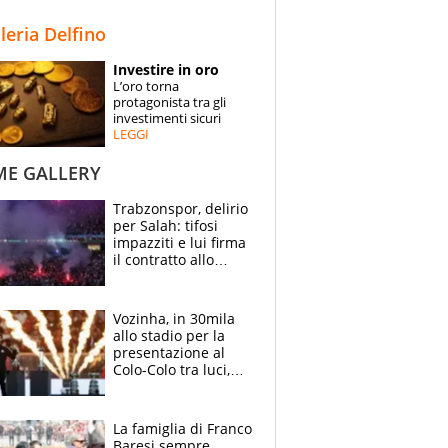
STORIE
lleria Delfino
SPECIALI
Investire in oro
L’oro torna
ESPERTI
protagonista tra gli
investimenti sicuri
LEGGI
CONTATTI
ME GALLERY
Trabzonspor, delirio
per Salah: tifosi
impazziti e lui firma
il contratto allo
stadio
Vozinha, in 30mila
allo stadio per la
presentazione al
Colo-Colo tra luci,
spettacolo, elicotteri
e paracadutisti
La famiglia di Franco
Baresi sempre