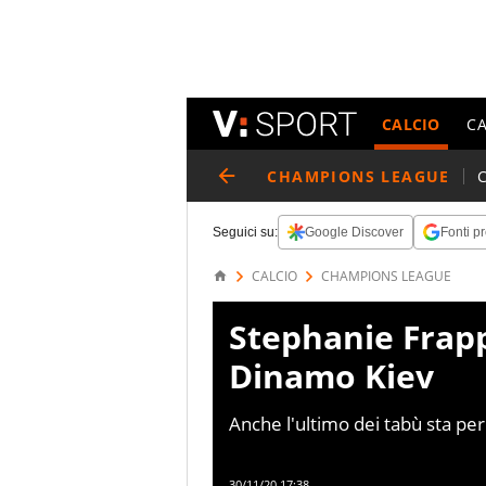
CALCIO
C
CHAMPIONS LEAGUE
Seguici su:
Google Discover
Fonti pr
CALCIO
CHAMPIONS LEAGUE
Stephanie Frapp
Dinamo Kiev
Anche l'ultimo dei tabù sta per
Frappart è stata designata, sa
30/11/20 17:38