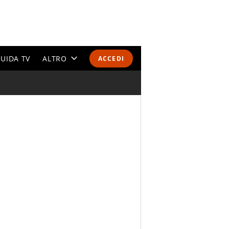
UIDA TV
ALTRO
ACCEDI
CALENDARI E CLASSIFICHE
ALTRI SPORT
MONDIALI 2026
OLIMPIADI
GOSSIP
LIFESTYLE