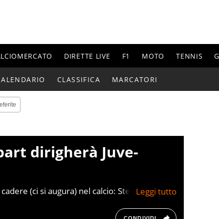
ALCIOMERCATO
DIRETTE LIVE
F1
MOTO
TENNIS
G
CALENDARIO
CLASSIFICA
MARCATORI
eferite
art dirigherà Juve-
 cadere (ci si augura) nel calcio: Stephanie
rà lei ad arbitrare Juventus-Dynamo Kiev
CONDIVIDI