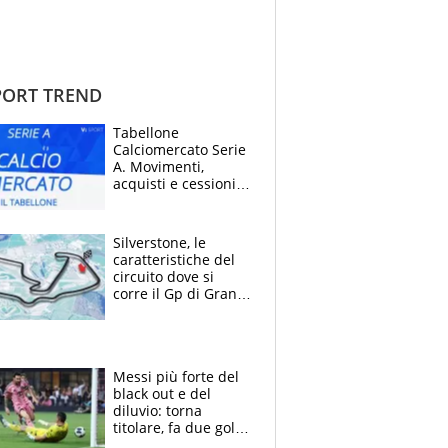
ORT TREND
Tabellone
Calciomercato Serie
A. Movimenti,
acquisti e cessioni:
estate 2026-27
Silverstone, le
caratteristiche del
circuito dove si
corre il Gp di Gran
Bretagna del
Motomondiale
Messi più forte del
black out e del
diluvio: torna
titolare, fa due gol e
un assist e trascina