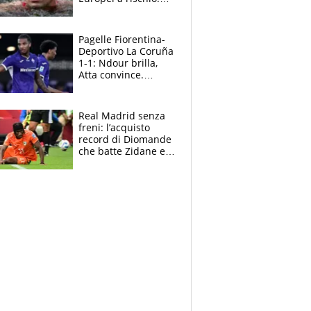
allenamenti fermi,
cosa succede
adesso
Pagelle Fiorentina-
Deportivo La Coruña
1-1: Ndour brilla,
Atta convince.
Pongracic rovina
tutto nel finale
Real Madrid senza
freni: l’acquisto
record di Diomande
che batte Zidane e
Ronaldo. Vinicius
rinnova: le cifre