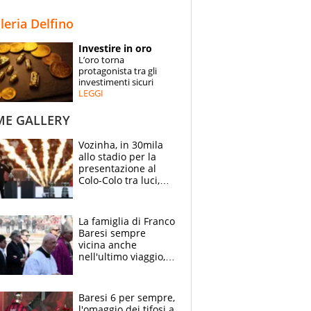
STORIE
lleria Delfino
SPECIALI
Investire in oro
L’oro torna
ESPERTI
protagonista tra gli
investimenti sicuri
LEGGI
CONTATTI
ME GALLERY
Vozinha, in 30mila
allo stadio per la
presentazione al
Colo-Colo tra luci,
spettacolo, elicotteri
e paracadutisti
La famiglia di Franco
Baresi sempre
vicina anche
nell'ultimo viaggio,
la moglie Maura, i
figli e i suoi cari
circondati
Baresi 6 per sempre,
dall'affetto dei tifosi
l'omaggio dei tifosi a