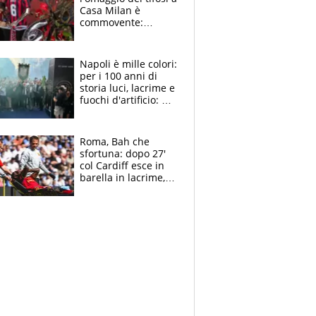
Casa Milan è
commovente:
maglie, bandiere,
sciarpe, lacrime e
bigliettini
Napoli è mille colori:
per i 100 anni di
storia luci, lacrime e
fuochi d'artificio: De
Laurentiis salta al
coro anti-Juve
Roma, Bah che
sfortuna: dopo 27'
col Cardiff esce in
barella in lacrime,
Dybala rigore da
schiaffi, i giallorossi
prendono 3 gol in
45'