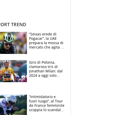
ORT TREND
“Seixas erede di
Pogacar”, la UAE
prepara la mossa di
mercato che agita la
Francia. Ciccone,
che beffa alla Vuelta
a Burgos
Giro di Polonia,
clamoroso tris di
Jonathan Milan: dal
2024 a oggi solo
Pogacar ha vinto più
di lui. Bene Romele
e Skerl
“Intimidatorio e
fuori luogo”, al Tour
de France femminile
scoppia lo scandalo:
un uomo controlla i