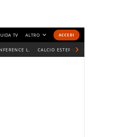
UIDA TV
ALTRO
ACCEDI
NFERENCE L.
CALENDARI E CLASSIFICHE
CALCIO ESTERO
SUPERCOPPA ITALIAN
ALTRI SPORT
MONDIALI 2026
OLIMPIADI
GOSSIP
LIFESTYLE