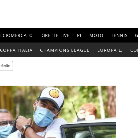
ALCIOMERCATO
DIRETTE LIVE
F1
MOTO
TENNIS
G
COPPA ITALIA
CHAMPIONS LEAGUE
EUROPA L.
CO
eferite