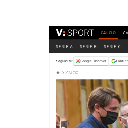
CALCIO
C
SERIE A
SERIE B
SERIE C
Seguici su:
Google Discover
Fonti pr
CALCIO