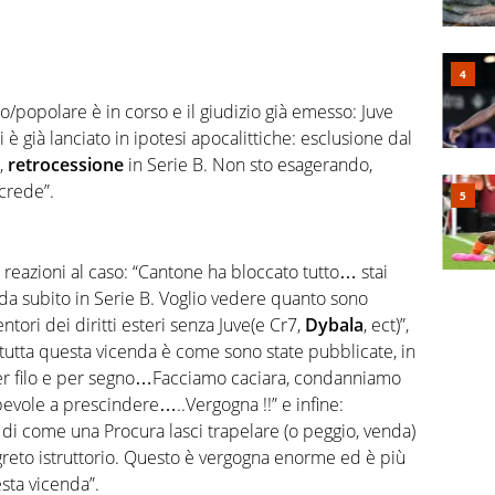
/popolare è in corso e il giudizio già emesso: Juve
è già lanciato in ipotesi apocalittiche: esclusione dal
,
retrocessione
in Serie B. Non sto esagerando,
 crede”.
 reazioni al caso: “Cantone ha bloccato tutto… stai
da subito in Serie B. Voglio vedere quanto sono
tori dei diritti esteri senza Juve(e Cr7,
Dybala
, ect)”,
tutta questa vicenda è come sono state pubblicate, in
 per filo e per segno…Facciamo caciara, condanniamo
lpevole a prescindere…..Vergogna !!” e infine:
o di come una Procura lasci trapelare (o peggio, venda)
egreto istruttorio. Questo è vergogna enorme ed è più
esta vicenda”.