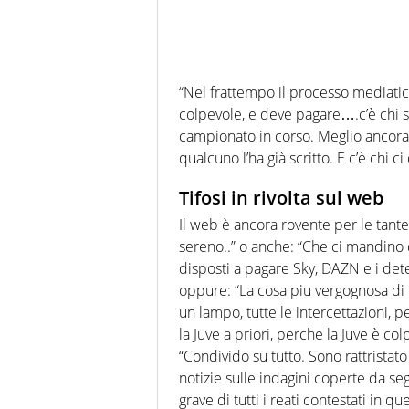
“Nel frattempo il processo mediatico
colpevole, e deve pagare….c’è chi si 
campionato in corso. Meglio ancora
qualcuno l’ha già scritto. E c’è chi ci
Tifosi in rivolta sul web
Il web è ancora rovente per le tante
sereno..” o anche: “Che ci mandino 
disposti a pagare Sky, DAZN e i deten
oppure: “La cosa piu vergognosa di 
un lampo, tutte le intercettazioni,
la Juve a priori, perche la Juve è co
“Condivido su tutto. Sono rattristat
notizie sulle indagini coperte da s
grave di tutti i reati contestati in qu