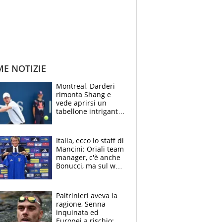
ME NOTIZIE
Montreal, Darderi
rimonta Shang e
vede aprirsi un
tabellone intrigante:
"Penso solo a
Borges, ma sono
felice del mio livello"
Italia, ecco lo staff di
Mancini: Oriali team
manager, c'è anche
Bonucci, ma sul web
infuria la polemica
Paltrinieri aveva la
ragione, Senna
inquinata ed
Europei a rischio: