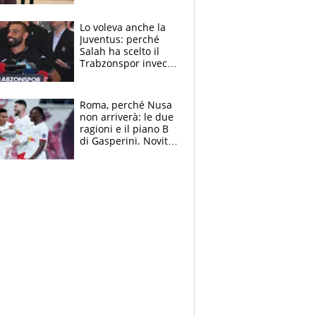
reggiseni delle
atlete
Lo voleva anche la
Juventus: perché
Salah ha scelto il
Trabzonspor invece
di un top club
Roma, perché Nusa
non arriverà: le due
ragioni e il piano B
di Gasperini. Novità
su Pellegrini e
Cacciamani