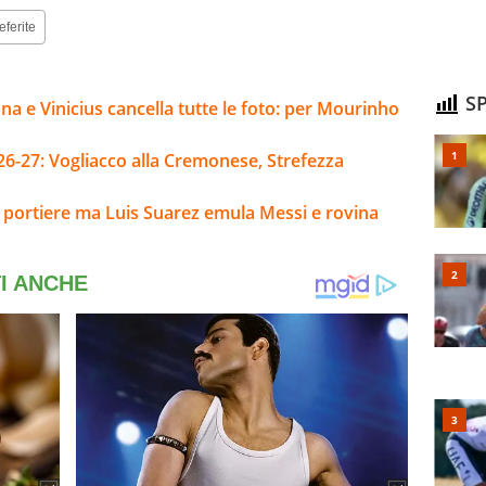
eferite
SP
na e Vinicius cancella tutte le foto: per Mourinho
26-27: Vogliacco alla Cremonese, Strefezza
l portiere ma Luis Suarez emula Messi e rovina