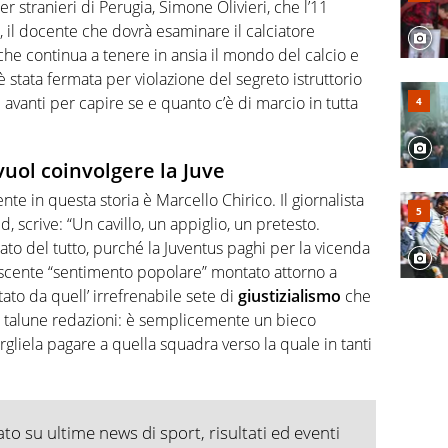
per stranieri di Perugia, Simone Olivieri, che l’11
il docente che dovrà esaminare il calciatore
he continua a tenere in ansia il mondo del calcio e
 è stata fermata per violazione del segreto istruttorio
avanti per capire se e quanto c’è di marcio in tutta
vuol coinvolgere la Juve
ente in questa storia è Marcello Chirico. Il giornalista
d, scrive: “Un cavillo, un appiglio, un pretesto.
ato del tutto, purché la Juventus paghi per la vicenda
escente “sentimento popolare” montato attorno a
ato da quell’ irrefrenabile sete di
giustizialismo
che
 talune redazioni: è semplicemente un bieco
argliela pagare a quella squadra verso la quale in tanti
o su ultime news di sport, risultati ed eventi