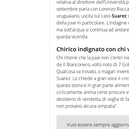
relativa al direttore dell’Università 
settembre parla con Lorenzo Rocca, 
uruguaiano, uscita sul caso-
Suarez
c
della Juve in particolare. L’indagine
ma sott’acqua si continua ad andare 
questa vicenda.
Chirico indignato con chi 
Chi ritiene che la Juve non c’entri ni
de Il Bianconero, volto noto di 7 Gol
Qualcosa va trovato, o magari invent
Suarez. Lo chiede a gran voce il cr
questa storia e in gran parte aliment
ciclicamente anima certe procure e
desiderio di vendetta, di voglia di f
non provano alcuna simpatia”.
Vuoi essere sempre aggiornat