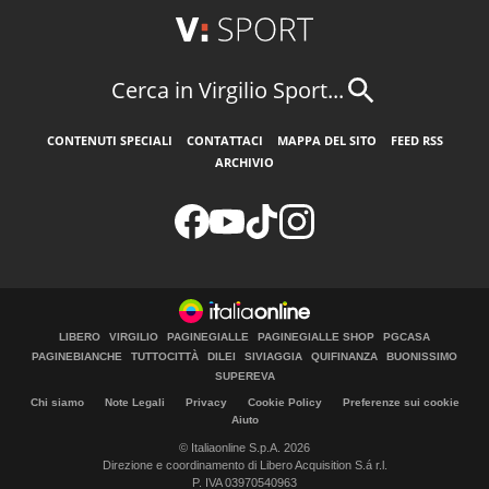
Cerca in Virgilio Sport...
CONTENUTI SPECIALI
CONTATTACI
MAPPA DEL SITO
FEED RSS
ARCHIVIO
LIBERO
VIRGILIO
PAGINEGIALLE
PAGINEGIALLE SHOP
PGCASA
PAGINEBIANCHE
TUTTOCITTÀ
DILEI
SIVIAGGIA
QUIFINANZA
BUONISSIMO
SUPEREVA
Chi siamo
Note Legali
Privacy
Cookie Policy
Preferenze sui cookie
Aiuto
© Italiaonline S.p.A. 2026
Direzione e coordinamento di Libero Acquisition S.á r.l.
P. IVA 03970540963