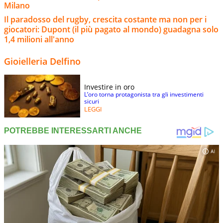
Milano
Il paradosso del rugby, crescita costante ma non per i
giocatori: Dupont (il più pagato al mondo) guadagna solo
1,4 milioni all'anno
Gioielleria Delfino
Investire in oro
L’oro torna protagonista tra gli investimenti
sicuri
LEGGI