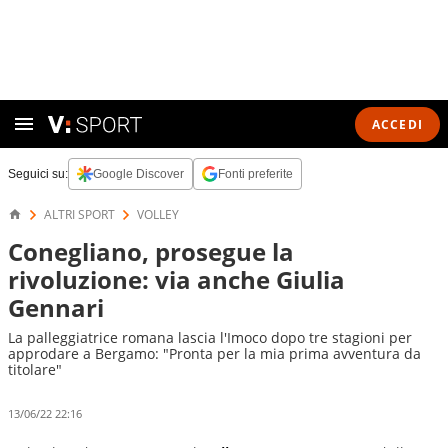
ACCEDI
Seguici su:
Google Discover
Fonti preferite
ALTRI SPORT
VOLLEY
Conegliano, prosegue la
rivoluzione: via anche Giulia
Gennari
La palleggiatrice romana lascia l'Imoco dopo tre stagioni per
approdare a Bergamo: "Pronta per la mia prima avventura da
titolare"
13/06/22 22:16