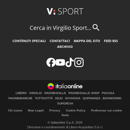
Cerca in Virgilio Sport...
CONTENUTI SPECIALI
CONTATTACI
MAPPA DEL SITO
FEED RSS
ARCHIVIO
LIBERO
VIRGILIO
PAGINEGIALLE
PAGINEGIALLE SHOP
PGCASA
PAGINEBIANCHE
TUTTOCITTÀ
DILEI
SIVIAGGIA
QUIFINANZA
BUONISSIMO
SUPEREVA
Chi siamo
Note Legali
Privacy
Cookie Policy
Preferenze sui cookie
Aiuto
© Italiaonline S.p.A. 2026
Direzione e coordinamento di Libero Acquisition S.á r.l.