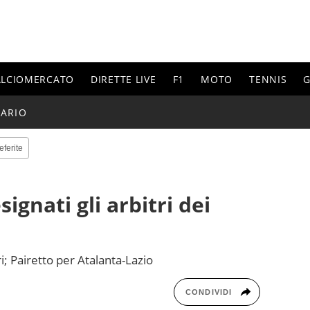
ALCIOMERCATO
DIRETTE LIVE
F1
MOTO
TENNIS
G
ARIO
eferite
signati gli arbitri dei
ri; Pairetto per Atalanta-Lazio
CONDIVIDI