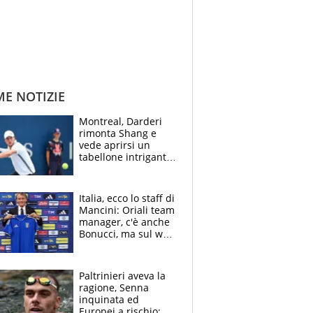
ME NOTIZIE
Montreal, Darderi
rimonta Shang e
vede aprirsi un
tabellone intrigante:
"Penso solo a
Borges, ma sono
felice del mio livello"
Italia, ecco lo staff di
Mancini: Oriali team
manager, c'è anche
Bonucci, ma sul web
infuria la polemica
Paltrinieri aveva la
ragione, Senna
inquinata ed
Europei a rischio: