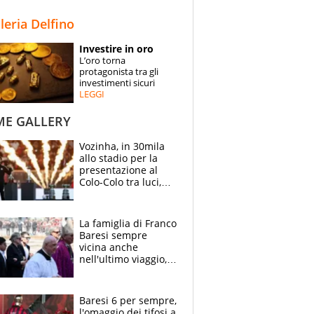
STORIE
lleria Delfino
SPECIALI
Investire in oro
L’oro torna
ESPERTI
protagonista tra gli
investimenti sicuri
LEGGI
CONTATTI
ME GALLERY
Vozinha, in 30mila
allo stadio per la
presentazione al
Colo-Colo tra luci,
spettacolo, elicotteri
e paracadutisti
La famiglia di Franco
Baresi sempre
vicina anche
nell'ultimo viaggio,
la moglie Maura, i
figli e i suoi cari
circondati
Baresi 6 per sempre,
dall'affetto dei tifosi
l'omaggio dei tifosi a