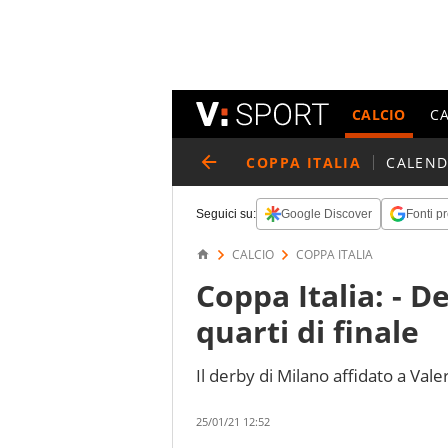
CALCIO
C
COPPA ITALIA
CALEND
Seguici su:
Google Discover
Fonti pr
CALCIO
COPPA ITALIA
Coppa Italia: - De
quarti di finale
Il derby di Milano affidato a Vale
25/01/21 12:52