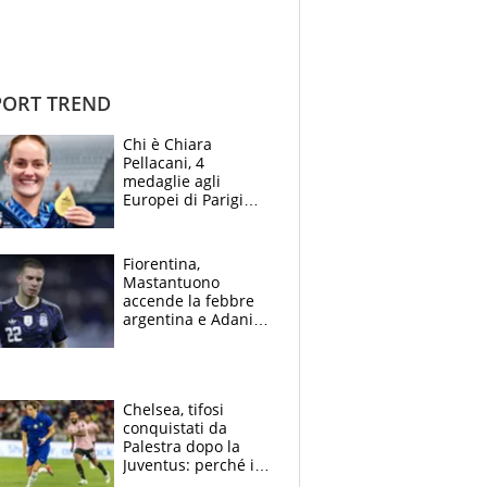
ORT TREND
Chi è Chiara
Pellacani, 4
medaglie agli
Europei di Parigi
2026, papà
Giampaolo
giornalista, mamma
Fiorentina,
insegnante e il
Mastantuono
fratello calciatore
accende la febbre
argentina e Adani
impazzisce. Ma
Antognoni ‘rovina la
festa’ a Commisso
Chelsea, tifosi
conquistati da
Palestra dopo la
Juventus: perché i
fan dei Blues sono