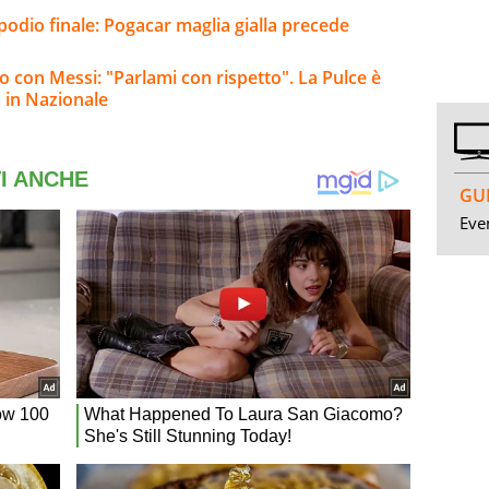
 podio finale: Pogacar maglia gialla precede
ro con Messi: "Parlami con rispetto". La Pulce è
o in Nazionale
GUI
Even