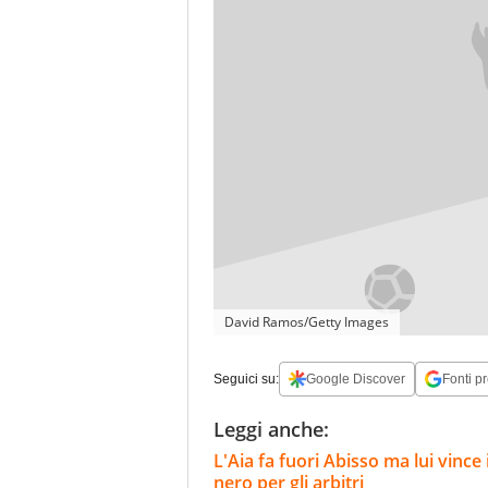
David Ramos/Getty Images
Seguici su:
Google Discover
Fonti pr
Leggi anche:
L'Aia fa fuori Abisso ma lui vinc
nero per gli arbitri