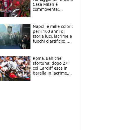
Casa Milan è
commovente:
maglie, bandiere,
sciarpe, lacrime e
bigliettini
Napoli è mille colori:
per i 100 anni di
storia luci, lacrime e
fuochi d'artificio: De
Laurentiis salta al
coro anti-Juve
Roma, Bah che
sfortuna: dopo 27'
col Cardiff esce in
barella in lacrime,
Dybala rigore da
schiaffi, i giallorossi
prendono 3 gol in
45'