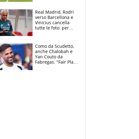
pazzi dell’azzurro
Real Madrid, Rodri
verso Barcellona e
Vinicius cancella
tutte le foto: per
Mourinho due grane
da risolvere
Como da Scudetto,
anche Chalobah e
Yan Couto da
Fabregas. "Fair Play
Finanziario?
Pagheremo la
multa"