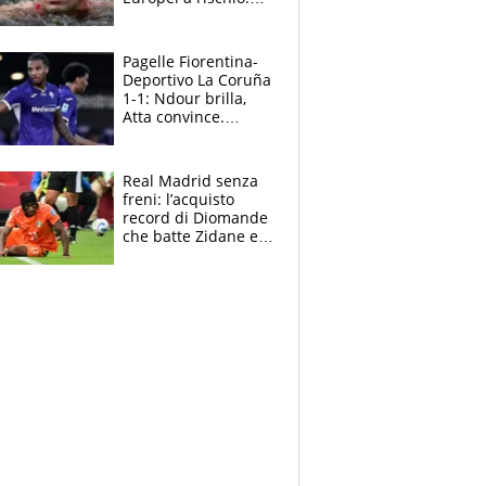
allenamenti fermi,
cosa succede
adesso
Pagelle Fiorentina-
Deportivo La Coruña
1-1: Ndour brilla,
Atta convince.
Pongracic rovina
tutto nel finale
Real Madrid senza
freni: l’acquisto
record di Diomande
che batte Zidane e
Ronaldo. Vinicius
rinnova: le cifre