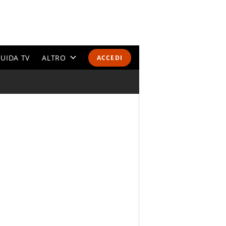
UIDA TV
ALTRO
ACCEDI
CALENDARI E CLASSIFICHE
ALTRI SPORT
MONDIALI 2026
OLIMPIADI
GOSSIP
LIFESTYLE