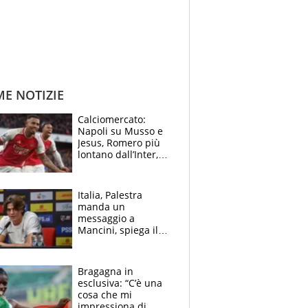
ME NOTIZIE
Calciomercato:
Napoli su Musso e
Jesus, Romero più
lontano dall’Inter,
delirio Mastantuono,
Juve su Trubin. Il
tabellone
Italia, Palestra
manda un
messaggio a
Mancini, spiega il
motivo del no
all’Inter e lancia
l'alleanza con
Bragagna in
Donnarumma
esclusiva: “C’è una
cosa che mi
impressiona di