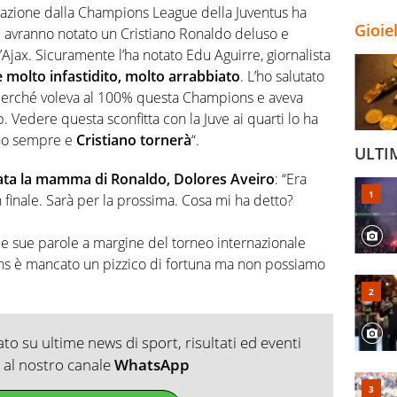
nazione dalla Champions League della Juventus ha
Gioie
si avranno notato un Cristiano Ronaldo deluso e
o l’Ajax. Sicuramente l’ha notato Edu Aguirre, giornalista
è molto infastidito, molto arrabbiato
. L’ho salutato
o perché voleva al 100% questa Champions e aveva
. Vedere questa sconfitta con la Juve ai quarti lo ha
ano sempre e
Cristiano tornerà
“.
ULTI
ata la mamma di Ronaldo, Dolores Aveiro
: “Era
n finale. Sarà per la prossima. Cosa mi ha detto?
e sue parole a margine del torneo internazionale
ons è mancato un pizzico di fortuna ma non possiamo
o su ultime news di sport, risultati ed eventi
ti al nostro canale
WhatsApp