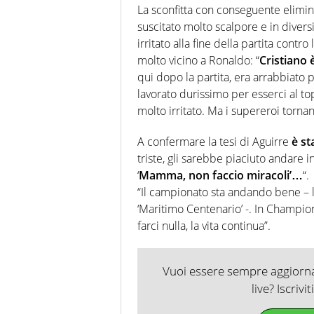
La sconfitta con conseguente elimi
suscitato molto scalpore e in diver
irritato alla fine della partita contr
molto vicino a Ronaldo: “
Cristiano 
qui dopo la partita, era arrabbiat
lavorato durissimo per esserci al top
molto irritato. Ma i supereroi torn
A confermare la tesi di Aguirre
è st
triste, gli sarebbe piaciuto andare i
‘
Mamma, non faccio miracoli’…
“.
“Il campionato sta andando bene – l
‘Maritimo Centenario’ -. In Champi
farci nulla, la vita continua”.
Vuoi essere sempre aggiornat
live? Iscrivi