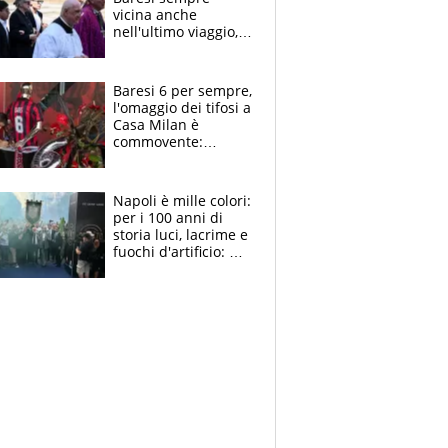
vicina anche
nell'ultimo viaggio,
la moglie Maura, i
figli e i suoi cari
circondati
Baresi 6 per sempre,
dall'affetto dei tifosi
l'omaggio dei tifosi a
Casa Milan è
commovente:
maglie, bandiere,
sciarpe, lacrime e
bigliettini
Napoli è mille colori:
per i 100 anni di
storia luci, lacrime e
fuochi d'artificio: De
Laurentiis salta al
coro anti-Juve