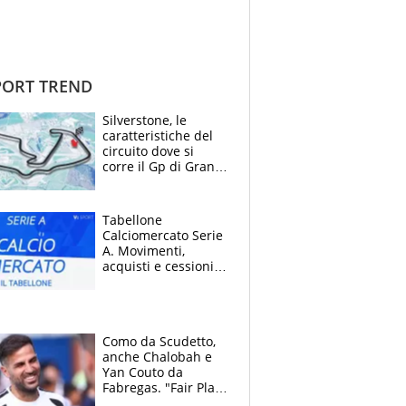
ORT TREND
Silverstone, le
caratteristiche del
circuito dove si
corre il Gp di Gran
Bretagna del
Motomondiale
Tabellone
Calciomercato Serie
A. Movimenti,
acquisti e cessioni:
estate 2026-27
Como da Scudetto,
anche Chalobah e
Yan Couto da
Fabregas. "Fair Play
Finanziario?