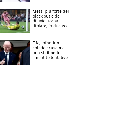
Pagheremo la
multa"
Messi più forte del
black out e del
diluvio: torna
titolare, fa due gol e
un assist e trascina
l'Inter Miami, altro
che ritiro
Fifa, Infantino
chiede scusa ma
non si dimette:
smentito tentativo di
corruzione al
Marocco