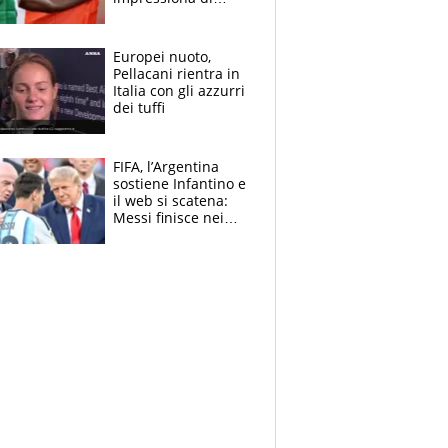
Doualla. Jacobs?
Ecco come è rinato”.
E svela la sorpresa
Europei nuoto,
agli Europei
Pellacani rientra in
Italia con gli azzurri
dei tuffi
FIFA, l’Argentina
sostiene Infantino e
il web si scatena:
Messi finisce nei
meme, la Seleccion
travolta dalle
polemiche