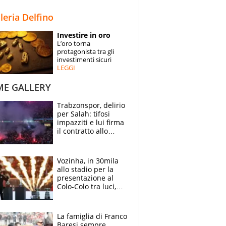
STORIE
lleria Delfino
SPECIALI
Investire in oro
L’oro torna
ESPERTI
protagonista tra gli
investimenti sicuri
LEGGI
CONTATTI
ME GALLERY
Trabzonspor, delirio
per Salah: tifosi
impazziti e lui firma
il contratto allo
stadio
Vozinha, in 30mila
allo stadio per la
presentazione al
Colo-Colo tra luci,
spettacolo, elicotteri
e paracadutisti
La famiglia di Franco
Baresi sempre