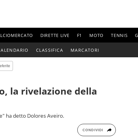
ALCIOMERCATO
DIRETTE LIVE
F1
MOTO
TENNIS
G
CALENDARIO
CLASSIFICA
MARCATORI
eferite
, la rivelazione della
ale" ha detto Dolores Aveiro.
CONDIVIDI