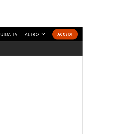
UIDA TV
ALTRO
ACCEDI
CALENDARI E CLASSIFICHE
ALTRI SPORT
MONDIALI 2026
OLIMPIADI
GOSSIP
LIFESTYLE