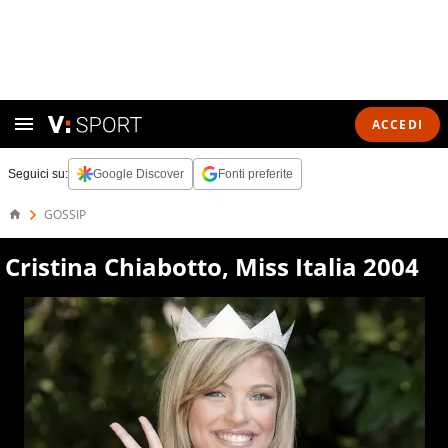
ACCEDI
Seguici su:
Google Discover
Fonti preferite
GOSSIP
Cristina Chiabotto, Miss Italia 2004