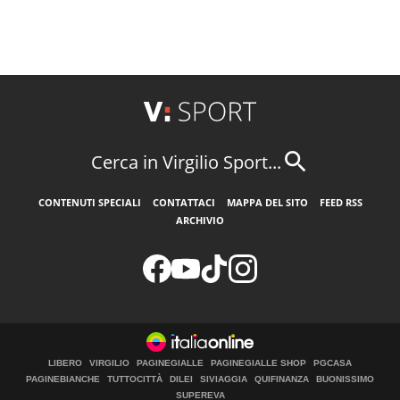
Cerca in Virgilio Sport...
CONTENUTI SPECIALI
CONTATTACI
MAPPA DEL SITO
FEED RSS
ARCHIVIO
LIBERO
VIRGILIO
PAGINEGIALLE
PAGINEGIALLE SHOP
PGCASA
PAGINEBIANCHE
TUTTOCITTÀ
DILEI
SIVIAGGIA
QUIFINANZA
BUONISSIMO
SUPEREVA