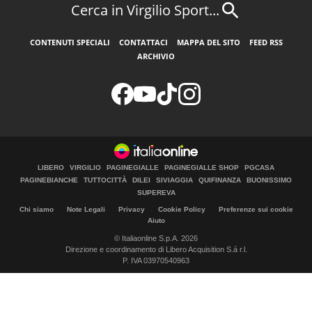
Cerca in Virgilio Sport...
CONTENUTI SPECIALI
CONTATTACI
MAPPA DEL SITO
FEED RSS
ARCHIVIO
LIBERO
VIRGILIO
PAGINEGIALLE
PAGINEGIALLE SHOP
PGCASA
PAGINEBIANCHE
TUTTOCITTÀ
DILEI
SIVIAGGIA
QUIFINANZA
BUONISSIMO
SUPEREVA
Chi siamo
Note Legali
Privacy
Cookie Policy
Preferenze sui cookie
Aiuto
© Italiaonline S.p.A. 2026
Direzione e coordinamento di Libero Acquisition S.á r.l.
P. IVA 03970540963