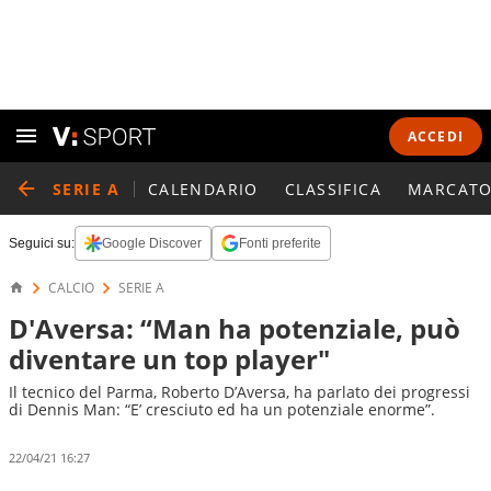
ACCEDI
SERIE A
CALENDARIO
CLASSIFICA
MARCATO
Seguici su:
Google Discover
Fonti preferite
CALCIO
SERIE A
D'Aversa: “Man ha potenziale, può
diventare un top player"
Il tecnico del Parma, Roberto D’Aversa, ha parlato dei progressi
di Dennis Man: “E’ cresciuto ed ha un potenziale enorme”.
22/04/21 16:27