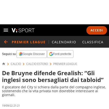
ACCEDI
PREMIER LEAGUE
CALENDARIO
CLASSIFICA
Seguici su:
Google Discover
Fonti preferite
CALCIO
CALCIO ESTERO
PREMIER LEAGUE
De Bruyne difende Grealish: “Gli
inglesi sono bersagliati dai tabloid”
Il giocatore del City si schiera dalla parte del compagno inglese,
sostenendo che la vita privata non dovrebbe interessare ai
giornali.
19/09/22 21:21