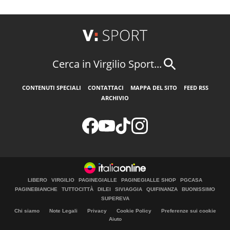
Cerca in Virgilio Sport...
CONTENUTI SPECIALI
CONTATTACI
MAPPA DEL SITO
FEED RSS
ARCHIVIO
LIBERO
VIRGILIO
PAGINEGIALLE
PAGINEGIALLE SHOP
PGCASA
PAGINEBIANCHE
TUTTOCITTÀ
DILEI
SIVIAGGIA
QUIFINANZA
BUONISSIMO
SUPEREVA
Chi siamo
Note Legali
Privacy
Cookie Policy
Preferenze sui cookie
Aiuto