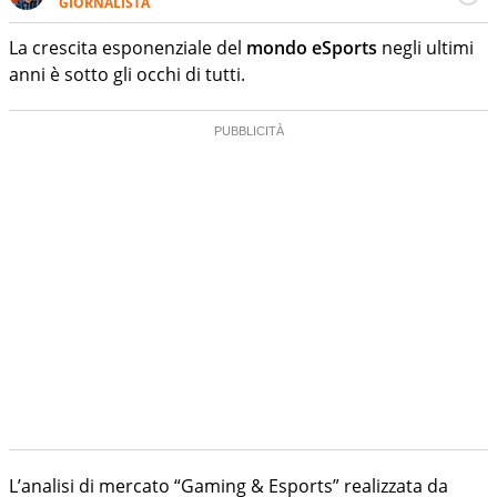
GIORNALISTA
Giornalista sportivo e professionista nel mondo della
comunicazione digitale. Lavora insieme a club, leghe e
La crescita esponenziale del
mondo eSports
negli ultimi
brand nel mondo del calcio. È ormai da anni una delle
anni è sotto gli occhi di tutti.
anime del Social Football Summit di Roma. Per Virgilio
Sport cura gli approfondimenti relativi all’intreccio tra i
mondi del calcio, della comunicazione e del marketing
L’analisi di mercato “Gaming & Esports” realizzata da