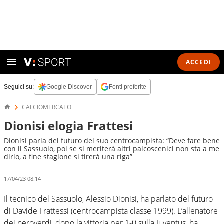
ACCEDI
Seguici su:
Google Discover
Fonti preferite
CALCIOMERCATO
Dionisi elogia Frattesi
Dionisi parla del futuro del suo centrocampista: “Deve fare bene
con il Sassuolo, poi se si meriterà altri palcoscenici non sta a me
dirlo, a fine stagione si tirerà una riga”
17/04/23 08:14
Il tecnico del Sassuolo, Alessio Dionisi, ha parlato del futuro
di Davide Frattessi (centrocampista classe 1999). L’allenatore
dei neroverdi, dopo la vittoria per 1-0 sulla Juventus, ha