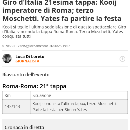
Giro d'Italia 21esima tappa: Kooij
imperatore di Roma; terzo
Moschetti. Yates fa partire la festa
Kooij si toglie l'ultima soddisfazione di questo spettacolare Giro
d'Italia, vincendo la tappa Roma-Roma. Terzo Moschetti; Yates
conquista tutti
01/06/25 17:09
Aggiornamento:
01/06/25 19:13
Luca Di Loreto
GIORNALISTA
Giornalista pubblicista, appassionato di sport ma calcio e
tennis restano un capitolo ineguagliabile. Ho capito che il
Riassunto dell'evento
calcio è una cosa seria quando ho pianto nel giorno in
cui Del Piero ha smesso di giocare. Ho scoperto che dopo
Roma-Roma
: 21° tappa
Federer e Nadal il tennis ha vita ancora lunga quando un
giovanissimo italiano fulvo di 19 anni - era il 2020 -
Km
Situazione
esultava a Sofia per la prima volta in carriera
Kooij conquista l’ultima tappa; terzo Moschetti.
143/143
Parte la festa per Simon Yates
Cronaca in diretta