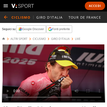
ACCEDI
CICLISMO
GIRO D'ITALIA
TOUR DE FRANCE
Seguici su:
Google Discover
Fonti preferite
ALTRI SPORT
CICLISMO
GIRO D'ITALIA
LIVE