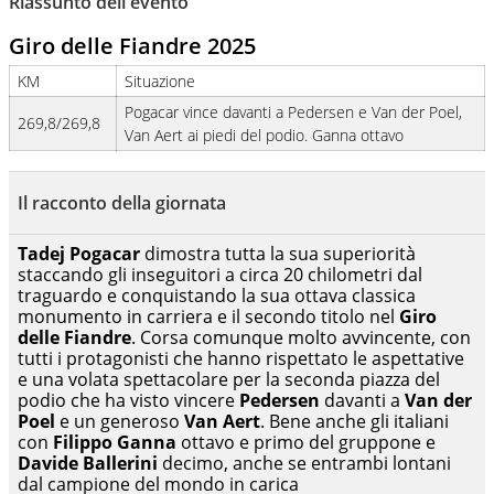
Riassunto dell'evento
attenzione sul tempo reale: la verità della dirette non
sono opinioni ma fatti
Giro delle Fiandre 2025
KM
Situazione
Pogacar vince davanti a Pedersen e Van der Poel,
269,8/269,8
Van Aert ai piedi del podio. Ganna ottavo
Il racconto della giornata
Tadej Pogacar
dimostra tutta la sua superiorità
staccando gli inseguitori a circa 20 chilometri dal
traguardo e conquistando la sua ottava classica
monumento in carriera e il secondo titolo nel
Giro
delle Fiandre
. Corsa comunque molto avvincente, con
tutti i protagonisti che hanno rispettato le aspettative
e una volata spettacolare per la seconda piazza del
podio che ha visto vincere
Pedersen
davanti a
Van der
Poel
e un generoso
Van Aert
. Bene anche gli italiani
con
Filippo Ganna
ottavo e primo del gruppone e
Davide Ballerini
decimo, anche se entrambi lontani
dal campione del mondo in carica