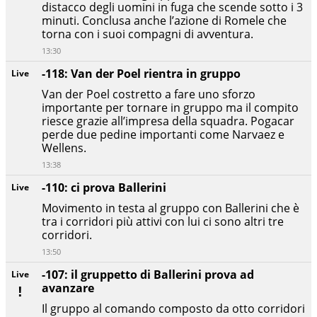
distacco degli uomini in fuga che scende sotto i 3
minuti. Conclusa anche l’azione di Romele che
torna con i suoi compagni di avventura.
13:30
-118: Van der Poel rientra in gruppo
Live
Van der Poel costretto a fare uno sforzo
importante per tornare in gruppo ma il compito
riesce grazie all’impresa della squadra. Pogacar
perde due pedine importanti come Narvaez e
Wellens.
13:38
-110: ci prova Ballerini
Live
Movimento in testa al gruppo con Ballerini che è
tra i corridori più attivi con lui ci sono altri tre
corridori.
13:50
-107: il gruppetto di Ballerini prova ad
Live
avanzare
Il gruppo al comando composto da otto corridori