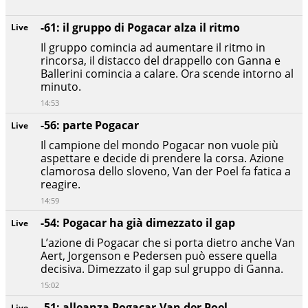
-61: il gruppo di Pogacar alza il ritmo
Live
Il gruppo comincia ad aumentare il ritmo in
rincorsa, il distacco del drappello con Ganna e
Ballerini comincia a calare. Ora scende intorno al
minuto.
14:53
-56: parte Pogacar
Live
Il campione del mondo Pogacar non vuole più
aspettare e decide di prendere la corsa. Azione
clamorosa dello sloveno, Van der Poel fa fatica a
reagire.
14:59
-54: Pogacar ha già dimezzato il gap
Live
L’azione di Pogacar che si porta dietro anche Van
Aert, Jorgenson e Pedersen può essere quella
decisiva. Dimezzato il gap sul gruppo di Ganna.
15:02
-51: alleanza Pogacar-Van der Poel
Live