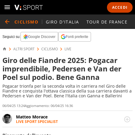
ACCEDI
CICLISMO
GIRO D'ITALIA
TOUR DE FRANCE
Seguici su:
Google Discover
Fonti preferite
ALTRI SPORT
CICLISMO
LIVE
Giro delle Fiandre 2025: Pogacar
imprendibile, Pedersen e Van der
Poel sul podio. Bene Ganna
Pogacar trionfa per la seconda volta in carriera nel Giro delle
Fiandre e conquista l'ottava classica della sua carriera davanti a
Pedersen e Van der Poel. Bene l'Italia con Ganna e Ballerini
06/04/25 13:24
Aggiornamento:
06/04/25 16:36
Matteo Morace
LIVE SPORT SPECIALIST
La multimedialità quale approccio personale e
professionale. Ama raccontare lo sport focalizzando ogni