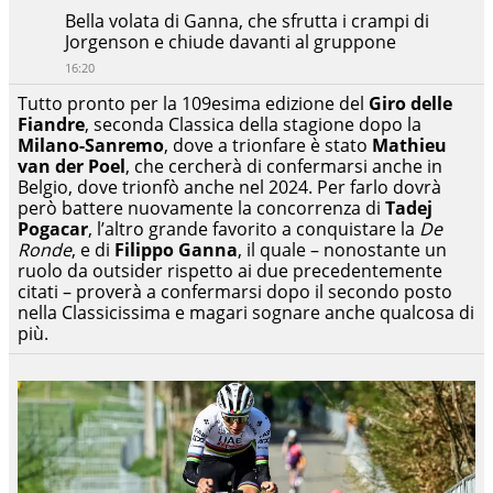
Bella volata di Ganna, che sfrutta i crampi di
Jorgenson e chiude davanti al gruppone
16:20
Tutto pronto per la 109esima edizione del
Giro delle
Fiandre
, seconda Classica della stagione dopo la
Milano-Sanremo
, dove a trionfare è stato
Mathieu
van der Poel
, che cercherà di confermarsi anche in
Belgio, dove trionfò anche nel 2024. Per farlo dovrà
però battere nuovamente la concorrenza di
Tadej
Pogacar
, l’altro grande favorito a conquistare la
De
Ronde
, e di
Filippo Ganna
, il quale – nonostante un
ruolo da outsider rispetto ai due precedentemente
citati – proverà a confermarsi dopo il secondo posto
nella Classicissima e magari sognare anche qualcosa di
più.