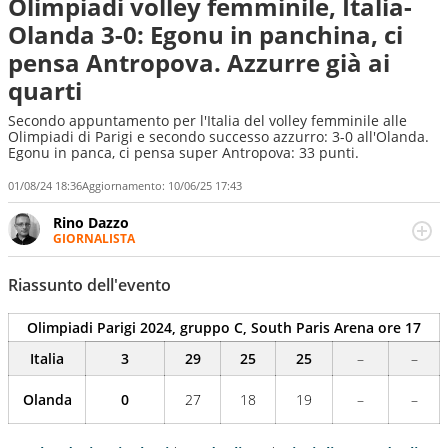
Olimpiadi volley femminile, Italia-
Olanda 3-0: Egonu in panchina, ci
pensa Antropova. Azzurre già ai
quarti
Secondo appuntamento per l'Italia del volley femminile alle
Olimpiadi di Parigi e secondo successo azzurro: 3-0 all'Olanda.
Egonu in panca, ci pensa super Antropova: 33 punti.
01/08/24 18:36
Aggiornamento:
10/06/25 17:43
Rino Dazzo
GIORNALISTA
Se mai ci fosse modo di traslare il glossario del calcio in
una nicchia di esperti, lui ne farebbe parte. Non si perde
Riassunto dell'evento
una svista arbitrale né gli umori social del mondo delle
curve
Olimpiadi Parigi 2024, gruppo C,
South Paris Arena ore 17
Italia
3
29
25
25
–
–
Olanda
0
27
18
19
–
–