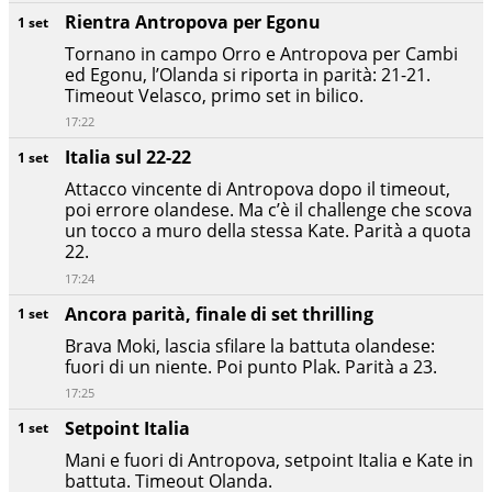
Rientra Antropova per Egonu
1 set
Tornano in campo Orro e Antropova per Cambi
ed Egonu, l’Olanda si riporta in parità: 21-21.
Timeout Velasco, primo set in bilico.
17:22
Italia sul 22-22
1 set
Attacco vincente di Antropova dopo il timeout,
poi errore olandese. Ma c’è il challenge che scova
un tocco a muro della stessa Kate. Parità a quota
22.
17:24
Ancora parità, finale di set thrilling
1 set
Brava Moki, lascia sfilare la battuta olandese:
fuori di un niente. Poi punto Plak. Parità a 23.
17:25
Setpoint Italia
1 set
Mani e fuori di Antropova, setpoint Italia e Kate in
battuta. Timeout Olanda.