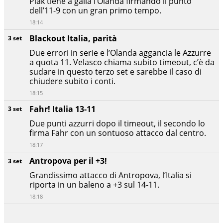
Plak tiene a galla l’Olanda firmando il punto
dell’11-9 con un gran primo tempo.
18:14
Blackout Italia, parità
3 set
Due errori in serie e l’Olanda aggancia le Azzurre
a quota 11. Velasco chiama subito timeout, c’è da
sudare in questo terzo set e sarebbe il caso di
chiudere subito i conti.
18:15
Fahr! Italia 13-11
3 set
Due punti azzurri dopo il timeout, il secondo lo
firma Fahr con un sontuoso attacco dal centro.
18:17
Antropova per il +3!
3 set
Grandissimo attacco di Antropova, l’Italia si
riporta in un baleno a +3 sul 14-11.
18:18