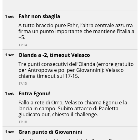
Fahr non sbaglia
1 set
A tutto braccio pure Fahr, l’altra centrale azzurra
firma un punto importante che mantiene l’Italia a
+5.
17:14
Olanda a -2, timeout Velasco
1 set
Tre punti consecutivi dell’Olanda (errore gratuito
per Antropova e poi per Giovannini): Velasco
chiama timeout sul 17-15.
17:15
Entra Egonu!
1 set
Fallo a rete di Orro, Velasco chiama Egonu e la
lancia in campo. Subito attacco di Paoletta
giudicato out, chiesto il challenge.
17:18
Gran punto di Giovannini
1 set