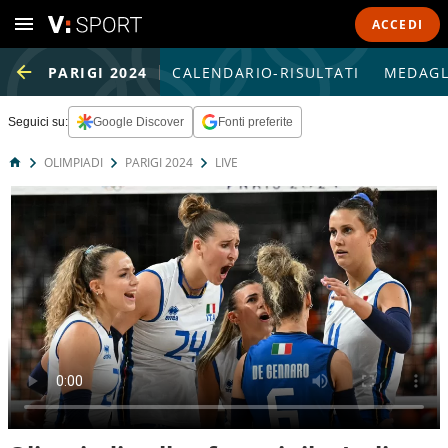
ACCEDI
PARIGI 2024
CALENDARIO-RISULTATI
MEDAGL
Seguici su:
Google Discover
Fonti preferite
OLIMPIADI
PARIGI 2024
LIVE