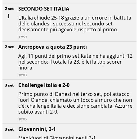
SECONDO SET ITALIA
2 set
L’Italia chiude 25-18 grazie a un errore in battuta
delle olandesi, successo nel secondo set
decisamente più agevole rispetto al primo.
17:59
Antropova a quota 23 punti
2 set
Agli 11 punti del primo set Kate ne ha aggiunti 12
nel secondo: il totale fa 23, è lei la top scorer
finora.
18:03
Challenge Italia e 2-0
3 set
Primo punto di Danesi nel terzo set, poi attacco
fuori Olanda, chiamato un tocco a muro che non
c’è: challenge Italia e decisione cambiata, Azzurre
subito avanti 2-0.
18:05
Giovannini, 3-1
3 set
Mani-fuori di Giovannini per il 3-1.