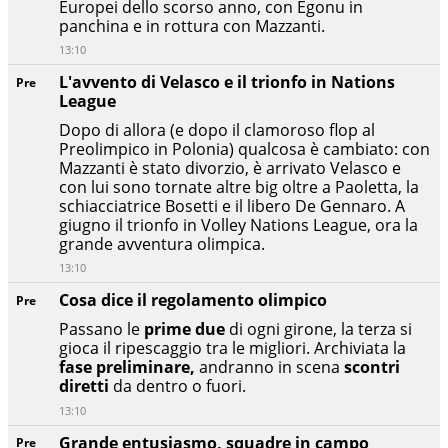
Europei dello scorso anno, con Egonu in
panchina e in rottura con Mazzanti.
13:10
L'avvento di Velasco e il trionfo in Nations
Pre
League
Dopo di allora (e dopo il clamoroso flop al
Preolimpico in Polonia) qualcosa è cambiato: con
Mazzanti è stato divorzio, è arrivato Velasco e
con lui sono tornate altre big oltre a Paoletta, la
schiacciatrice Bosetti e il libero De Gennaro. A
giugno il trionfo in Volley Nations League, ora la
grande avventura olimpica.
13:10
Cosa dice il regolamento olimpico
Pre
Passano le
prime due
di ogni girone, la terza si
gioca il ripescaggio tra le migliori. Archiviata la
fase preliminare,
andranno in scena
scontri
diretti
da dentro o fuori.
13:10
Grande entusiasmo, squadre in campo
Pre