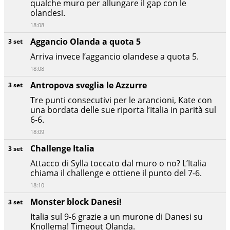
qualche muro per allungare il gap con le
olandesi.
18:08
Aggancio Olanda a quota 5
3 set
Arriva invece l’aggancio olandese a quota 5.
18:08
Antropova sveglia le Azzurre
3 set
Tre punti consecutivi per le arancioni, Kate con
una bordata delle sue riporta l’Italia in parità sul
6-6.
18:09
Challenge Italia
3 set
Attacco di Sylla toccato dal muro o no? L’Italia
chiama il challenge e ottiene il punto del 7-6.
18:10
Monster block Danesi!
3 set
Italia sul 9-6 grazie a un murone di Danesi su
Knollema! Timeout Olanda.