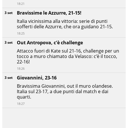
18:21
Bravissime le Azzurre, 21-15!
3 set
Italia vicinissima alla vittoria: serie di punti
sofferti delle Azzurre, che ora guidano 21-15.
18:25
Out Antropova, c'è challenge
3 set
Attacco fuori di Kate sul 21-16, challenge per un
tocco a muro chiamato da Velasco: c’è il tocco,
22-16!
18:26
Giovannini, 23-16
3 set
Bravissima Giovannini, out il muro olandese.
Italia sul 23-17, a due punti dal match e dai
quarti.
18:27