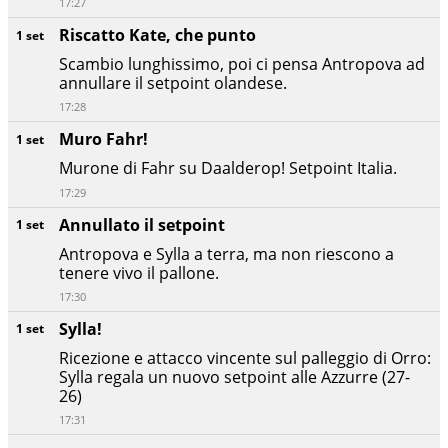
17:27
Riscatto Kate, che punto
1 set
Scambio lunghissimo, poi ci pensa Antropova ad
annullare il setpoint olandese.
17:28
Muro Fahr!
1 set
Murone di Fahr su Daalderop! Setpoint Italia.
17:29
Annullato il setpoint
1 set
Antropova e Sylla a terra, ma non riescono a
tenere vivo il pallone.
17:30
Sylla!
1 set
Ricezione e attacco vincente sul palleggio di Orro:
Sylla regala un nuovo setpoint alle Azzurre (27-
26)
17:31