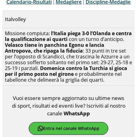
Calendario-Risultati
|
Medagliere
|
Discipline-Medaglie
Italvolley
Missione compiuta:
l’Italia piega 3-0 l’Olanda e centra
la qualificazione ai quarti
con un turno d’anticipo.
Velasco tiene in panchina Egonu e lancia
Antropova, che ripaga la fiducia
: 33 punti in tre set
per l’opposto di Scandicci, che trascina le Azzurre a un
successo sofferto soltanto nel primo set: 29-27, 25-18 e
25-19 i parziali.
Domenica contro la Turchia si gioca
per il primo posto nel girone
e probabilmente nel
tabellone che delineerà la griglia dei quarti.
Vuoi essere sempre aggiornato su ultime news
di sport, risultati ed eventi live? Iscriviti al nostro
canale
WhatsApp
Entra nel canale WhatsApp