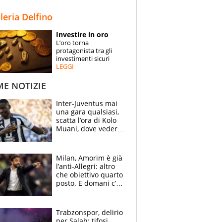
STORIE
lleria Delfino
SPECIALI
Investire in oro
L’oro torna
ESPERTI
protagonista tra gli
investimenti sicuri
LEGGI
CONTATTI
ME NOTIZIE
Inter-Juventus mai
una gara qualsiasi,
scatta l’ora di Kolo
Muani, dove vederla
in tv e le formazioni
Milan, Amorim è già
l’anti-Allegri: altro
che obiettivo quarto
posto. E domani c’è
il Chelsea, dove
vederla in tv
Trabzonspor, delirio
per Salah: tifosi