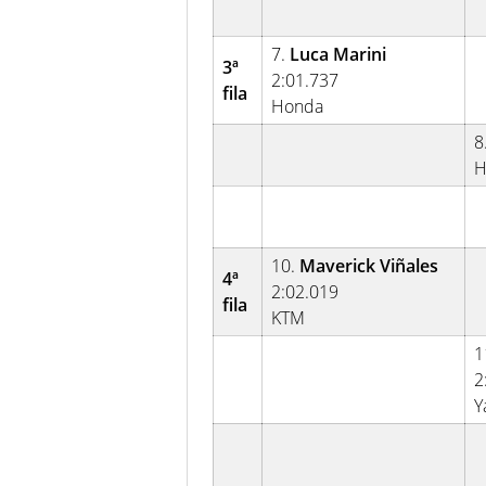
7.
Luca Marini
3ª
2:01.737
fila
Honda
8
H
10.
Maverick Viñales
4ª
2:02.019
fila
KTM
1
2
Y