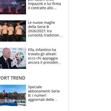
impazziti e lui firma
il contratto allo
stadio
Le nuove maglie
della Serie B
2026/2027: tra
curiosità, tradizione
e innovazione
Fifa, Infantino ha
trovato gli alleati:
ecco chi appoggia
ancora il presidente
che spera di essere
rieletto
ORT TREND
Speciale
abbonamenti Serie
B: i numeri
aggiornati delle
venti squadre
cadette