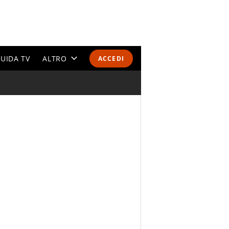
UIDA TV
ALTRO
ACCEDI
CALENDARI E CLASSIFICHE
ALTRI SPORT
MONDIALI 2026
OLIMPIADI
GOSSIP
LIFESTYLE