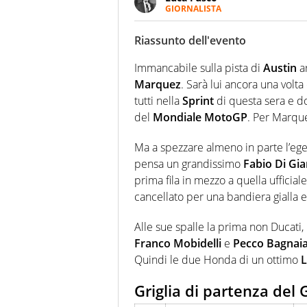
GIORNALISTA
Giornalista multimediale. Quan
spesso e volentieri finisce sul 
Riassunto dell'evento
Immancabile sulla pista di
Austin
ar
Marquez
. Sarà lui ancora una volt
tutti nella
Sprint
di questa sera e d
del
Mondiale MotoGP
. Per Marque
Ma a spezzare almeno in parte l’eg
pensa un grandissimo
Fabio Di Gi
prima fila in mezzo a quella ufficial
cancellato per una bandiera gialla e 
Alle sue spalle la prima non Ducati,
Franco Mobidelli
e
Pecco Bagnai
Quindi le due Honda di un ottimo
L
Griglia di partenza del