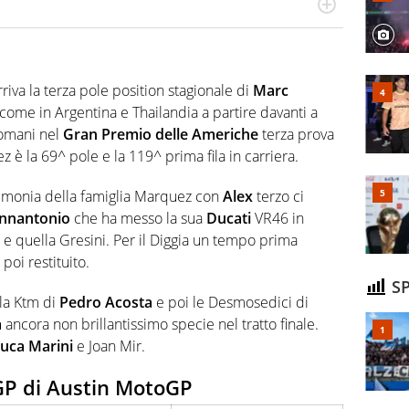
do si accendono i motori, lui sgasa, impenna, derapa. E
podio
riva la terza pole position stagionale di
Marc
a come in Argentina e Thailandia a partire davanti a
omani nel
Gran Premio delle Americhe
terza prova
z è la 69^ pole e la 119^ prima fila in carriera.
emonia della famiglia Marquez con
Alex
terzo ci
annantonio
che ha messo la sua
Ducati
VR46 in
e e quella Gresini. Per il Diggia un tempo prima
poi restituito.
SP
 la Ktm di
Pedro Acosta
e poi le Desmosedici di
a
ancora non brillantissimo specie nel tratto finale.
uca Marini
e Joan Mir.
 GP di Austin MotoGP