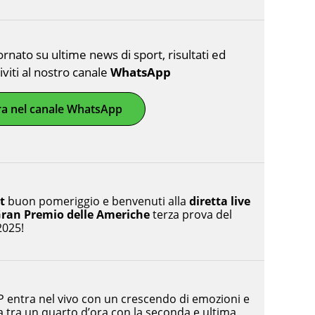
nato su ultime news di sport, risultati ed
riviti al nostro canale
WhatsApp
ra nel canale WhatsApp
t
buon pomeriggio e benvenuti alla
diretta live
 Gran Premio delle Americhe
terza prova del
2025!
P entra nel vivo con un crescendo di emozioni e
ia tra un quarto d’ora con la seconda e ultima