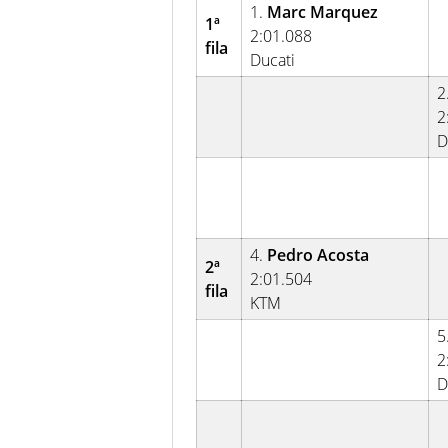
1.
Marc Marquez
1ª
2:01.088
fila
Ducati
2
2
D
4.
Pedro Acosta
2ª
2:01.504
fila
KTM
5
2
D