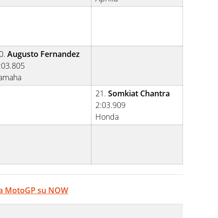
0.
Augusto Fernandez
:03.805
amaha
21.
Somkiat Chantra
2:03.909
Honda
e la MotoGP su NOW