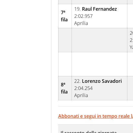
19.
Raul Fernandez
7ª
2:02.957
fila
Aprilia
2
2
Y
22.
Lorenzo Savadori
8ª
2:04.254
fila
Aprilia
Abbonati e segui in tempo real
Il racconto della giornata