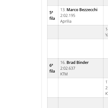
13.
Marco Bezzecchi
5ª
2:02.195
fila
Aprilia
1
Y
16.
Brad Binder
6ª
2:02.637
fila
KTM
1
2
K