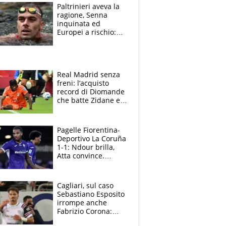
Paltrinieri aveva la
ragione, Senna
inquinata ed
Europei a rischio:
allenamenti fermi,
cosa succede
adesso
Real Madrid senza
freni: l’acquisto
record di Diomande
che batte Zidane e
Ronaldo. Vinicius
rinnova: le cifre
Pagelle Fiorentina-
Deportivo La Coruña
1-1: Ndour brilla,
Atta convince.
Pongracic rovina
tutto nel finale
Cagliari, sul caso
Sebastiano Esposito
irrompe anche
Fabrizio Corona:
“Ecco cosa è