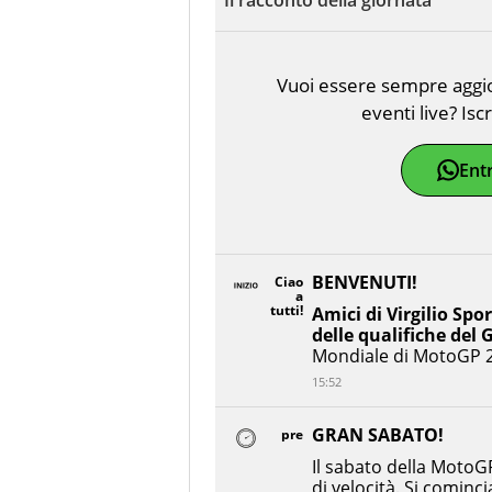
Vuoi essere sempre aggior
eventi live? Isc
Ent
BENVENUTI!
Ciao
a
tutti!
Amici di Virgilio Spor
delle qualifiche del
Mondiale di MotoGP 
15:52
GRAN SABATO!
pre
Il sabato della MotoG
di velocità. Si cominc