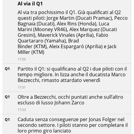
Al via il Q1
Al via tra pochissimo il Q1. Già qualificati al Q2
questi piloti: Jorge Martin (Ducati Pramac), Pecco
Bagnaia (Ducati), Alex Rins (Honda), Luca
Marini (Mooney VR46), Alex Marquez (Ducati
Gresini), Maverick Vinales (Aprilia), Fabio
Quartararo (Yamaha), Brad
Binder (KTM), Aleix Espargaró (Aprilia) e Jack
Miller (KTM)
17:50
Partito il Q1: si qualificano al Q2 i due piloti con il
Q1
tempo migliore. In lizza anche il ducatista Marco
Bezzecchi, rimasto attardato venerdì
17:51
Oltre a Bezzecchi, occhi puntati anche sull’altro
Q1
escluso di lusso Johann Zarco
17:53
Caduta senza conseguenze per Jonas Folger nel
Q1
secondo settore. I piloti stanno per completare il
loro primo giro lanciato