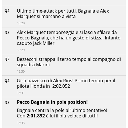
Ultimo time-attack per tutti, Bagnaia e Alex
Q2
Marquez si marcano a vista
18:28
Alex Marquez temporeggia e si lascia sfilare da
Q2
Pecco Bagnaia, che ha un gesto di stizza. Intanto
caduto Jack Miller
18:29
Bezzecchi strappa il terzo tempo al compagno di
Q2
squadra Marini
18:30
Giro pazzesco di Alex Rins! Primo tempo per il
Q2
pilota Honda in 2:02.052
18:31
Pecco Bagnaia in pole position!
Q2
Bagnaia centra la pole all’ultimo tentativo!
Con
2:01.892
è lui il più veloce di tutti!
18:33