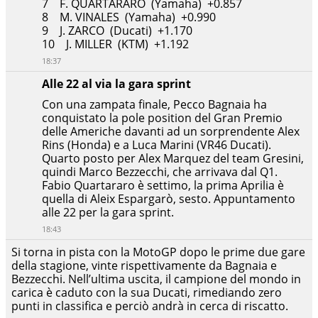
7 F. QUARTARARO (Yamaha) +0.857
8 M. VINALES (Yamaha) +0.990
9 J. ZARCO (Ducati) +1.170
10 J. MILLER (KTM) +1.192
18:37
Alle 22 al via la gara sprint
Con una zampata finale, Pecco Bagnaia ha
conquistato la pole position del Gran Premio
delle Americhe davanti ad un sorprendente Alex
Rins (Honda) e a Luca Marini (VR46 Ducati).
Quarto posto per Alex Marquez del team Gresini,
quindi Marco Bezzecchi, che arrivava dal Q1.
Fabio Quartararo è settimo, la prima Aprilia è
quella di Aleix Espargarò, sesto. Appuntamento
alle 22 per la gara sprint.
18:43
Si torna in pista con la MotoGP dopo le prime due gare
della stagione, vinte rispettivamente da Bagnaia e
Bezzecchi. Nell’ultima uscita, il campione del mondo in
carica è caduto con la sua Ducati, rimediando zero
punti in classifica e perciò andrà in cerca di riscatto.