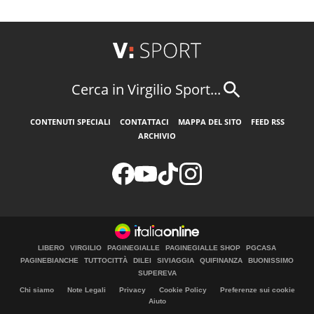
Cerca in Virgilio Sport...
CONTENUTI SPECIALI
CONTATTACI
MAPPA DEL SITO
FEED RSS
ARCHIVIO
LIBERO
VIRGILIO
PAGINEGIALLE
PAGINEGIALLE SHOP
PGCASA
PAGINEBIANCHE
TUTTOCITTÀ
DILEI
SIVIAGGIA
QUIFINANZA
BUONISSIMO
SUPEREVA
Chi siamo
Note Legali
Privacy
Cookie Policy
Preferenze sui cookie
Aiuto