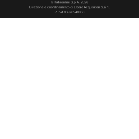
© Italiaonline S.p.A. 2026
Direzione e coordinamento di Libero Acquisition S.á r.l.
P. IVA 03970540963