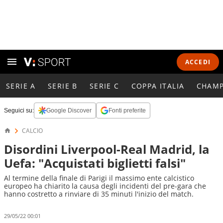
ACCEDI
SERIE A
SERIE B
SERIE C
COPPA ITALIA
CHAMP
Seguici su:
Google Discover
Fonti preferite
CALCIO
Disordini Liverpool-Real Madrid, la
Uefa: "Acquistati biglietti falsi"
Al termine della finale di Parigi il massimo ente calcistico
europeo ha chiarito la causa degli incidenti del pre-gara che
hanno costretto a rinviare di 35 minuti l'inizio del match.
29/05/22 00:01