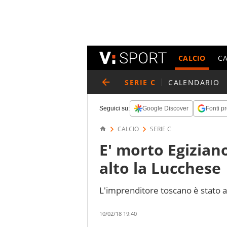
CALCIO
C
SERIE C
CALENDARIO
Seguici su:
Google Discover
Fonti pr
CALCIO
SERIE C
E' morto Egiziano
alto la Lucchese
L'imprenditore toscano è stato a
10/02/18 19:40