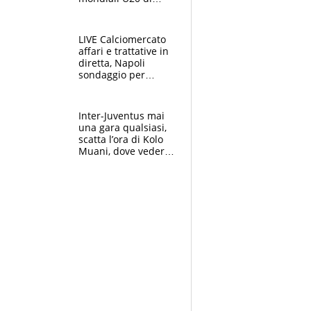
Eugene. "Ho
spazzato via l'ansia
con una gran finale"
LIVE Calciomercato
affari e trattative in
diretta, Napoli
sondaggio per
Gabriel Jesus. Juve-
dilemma portiere, si
accende l'Atalanta
Inter-Juventus mai
una gara qualsiasi,
scatta l’ora di Kolo
Muani, dove vederla
in tv e le formazioni