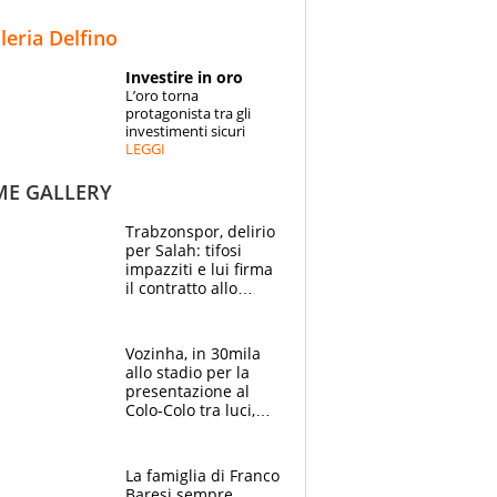
STORIE
lleria Delfino
SPECIALI
Investire in oro
L’oro torna
ESPERTI
protagonista tra gli
investimenti sicuri
LEGGI
CONTATTI
ME GALLERY
Trabzonspor, delirio
per Salah: tifosi
impazziti e lui firma
il contratto allo
stadio
Vozinha, in 30mila
allo stadio per la
presentazione al
Colo-Colo tra luci,
spettacolo, elicotteri
e paracadutisti
La famiglia di Franco
Baresi sempre