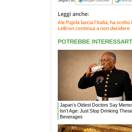
Seguici su:
Google Discover
Fonti pr
Leggi anche:
Ale Pajola lascia l'Italia, ha scelt
LeBron continua a non decidere