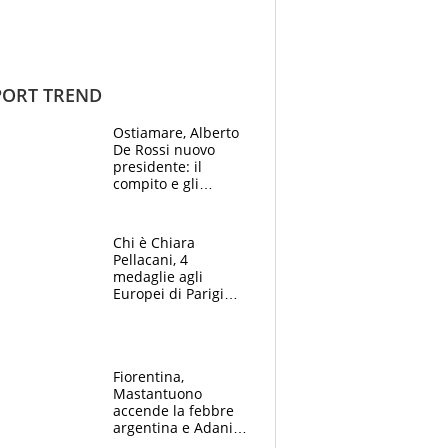
ORT TREND
Ostiamare, Alberto
De Rossi nuovo
presidente: il
compito e gli
obiettivi ricevuti dal
figlio Daniele
Chi è Chiara
Pellacani, 4
medaglie agli
Europei di Parigi
2026, papà
Giampaolo
giornalista, mamma
insegnante e il
Fiorentina,
fratello calciatore
Mastantuono
accende la febbre
argentina e Adani
impazzisce. Ma