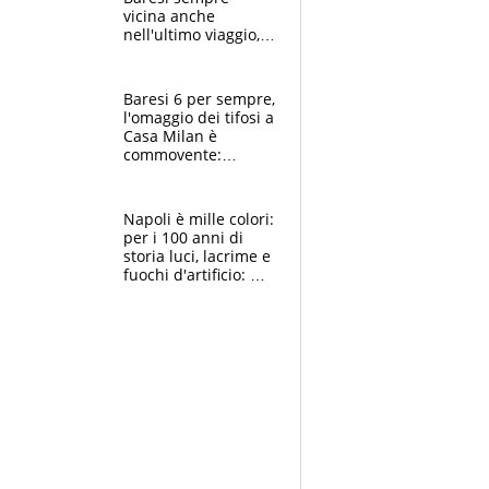
vicina anche
nell'ultimo viaggio,
la moglie Maura, i
figli e i suoi cari
circondati
Baresi 6 per sempre,
dall'affetto dei tifosi
l'omaggio dei tifosi a
Casa Milan è
commovente:
maglie, bandiere,
sciarpe, lacrime e
bigliettini
Napoli è mille colori:
per i 100 anni di
storia luci, lacrime e
fuochi d'artificio: De
Laurentiis salta al
coro anti-Juve