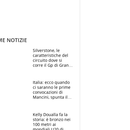
ME NOTIZIE
Silverstone, le
caratteristiche del
circuito dove si
corre il Gp di Gran
Bretagna del
Motomondiale
Italia: ecco quando
ci saranno le prime
convocazioni di
Mancini, spunta il
nome di Bergomi
Kelly Doualla fa la
storia: è bronzo nei
100 metri ai
mondiali U20 di