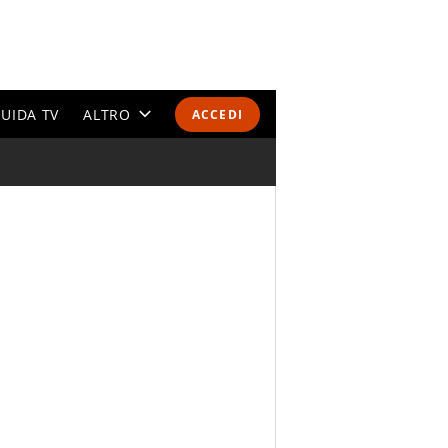
UIDA TV
ALTRO
ACCEDI
CALENDARI E CLASSIFICHE
ALTRI SPORT
MONDIALI 2026
OLIMPIADI
GOSSIP
LIFESTYLE