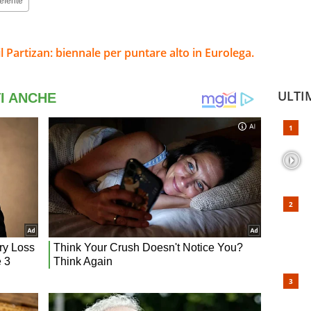
eferite
o il Partizan: biennale per puntare alto in Eurolega.
ULTI