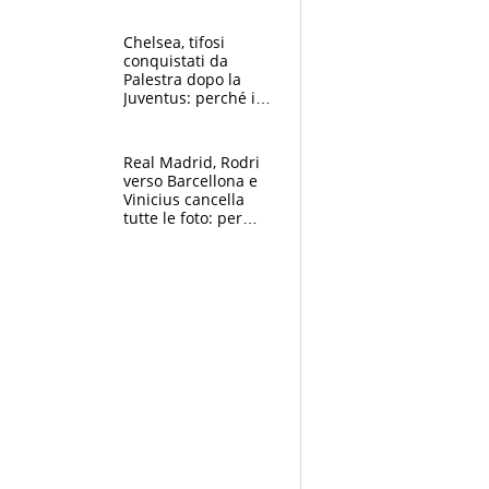
Antognoni ‘rovina la
festa’ a Commisso
Chelsea, tifosi
conquistati da
Palestra dopo la
Juventus: perché i
fan dei Blues sono
pazzi dell’azzurro
Real Madrid, Rodri
verso Barcellona e
Vinicius cancella
tutte le foto: per
Mourinho due grane
da risolvere