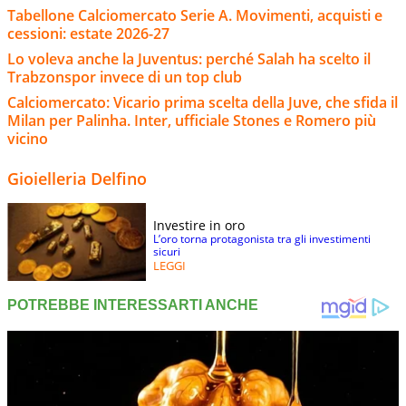
Tabellone Calciomercato Serie A. Movimenti, acquisti e
cessioni: estate 2026-27
Lo voleva anche la Juventus: perché Salah ha scelto il
Trabzonspor invece di un top club
Calciomercato: Vicario prima scelta della Juve, che sfida il
Milan per Palinha. Inter, ufficiale Stones e Romero più
vicino
Gioielleria Delfino
Investire in oro
L’oro torna protagonista tra gli investimenti
sicuri
LEGGI