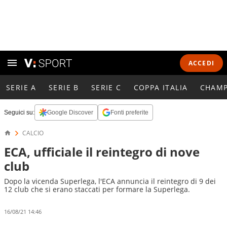
ACCEDI
SERIE A
SERIE B
SERIE C
COPPA ITALIA
CHAMP
Seguici su:
Google Discover
Fonti preferite
CALCIO
ECA, ufficiale il reintegro di nove
club
Dopo la vicenda Superlega, l'ECA annuncia il reintegro di 9 dei
12 club che si erano staccati per formare la Superlega.
16/08/21 14:46