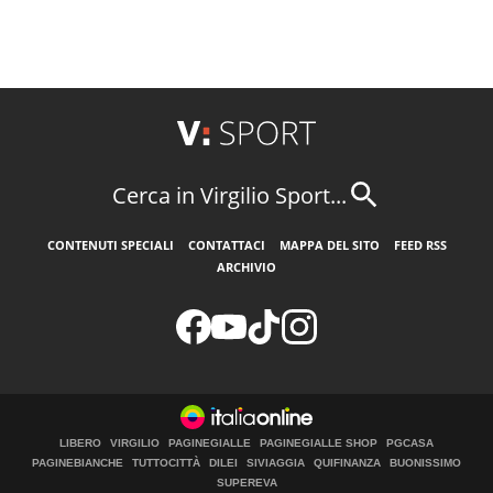
Cerca in Virgilio Sport...
CONTENUTI SPECIALI
CONTATTACI
MAPPA DEL SITO
FEED RSS
ARCHIVIO
LIBERO
VIRGILIO
PAGINEGIALLE
PAGINEGIALLE SHOP
PGCASA
PAGINEBIANCHE
TUTTOCITTÀ
DILEI
SIVIAGGIA
QUIFINANZA
BUONISSIMO
SUPEREVA