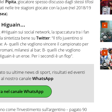
 del
Pipita
, giocatore spesso discusso dagli stessi tifosi
ti nelle tre stagioni giocate con la Juve (nel 2018/19
sea
).
no Higuain…
g
#Higuain sui social network, la spaccatura tra i fan
la sintetizza bene su
Twitter
: “Il tifo juventino si
e:
A- quelli che vogliono vincere il campionato per
 romani, milanesi al bar; B- quelli che vogliono
Higuain è un eroe. Per i secondi è un flop”.
o su ultime news di sport, risultati ed eventi
ti al nostro canale
WhatsApp
ra nel canale WhatsApp
ano come l’investimento sull’argentino – pagato 90