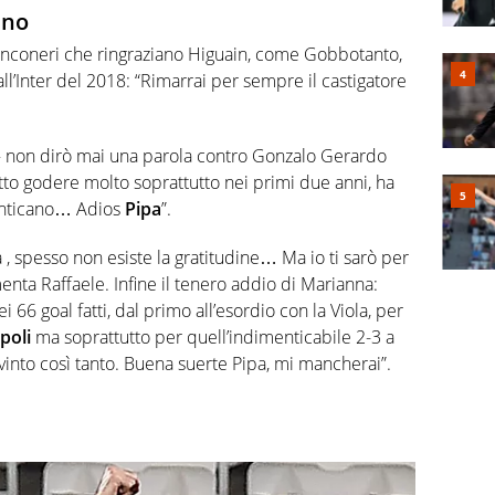
ano
ianconeri che ringraziano Higuain, come Gobbotanto,
ll’Inter del 2018: “Rimarrai per sempre il castigatore
– non dirò mai una parola contro Gonzalo Gerardo
o godere molto soprattutto nei primi due anni, ha
enticano… Adios
Pipa
”.
a , spesso non esiste la gratitudine… Ma io ti sarò per
nta Raffaele. Infine il tenero addio di Marianna:
66 goal fatti, dal primo all’esordio con la Viola, per
poli
ma soprattutto per quell’indimenticabile 2-3 a
into così tanto. Buena suerte Pipa, mi mancherai”.