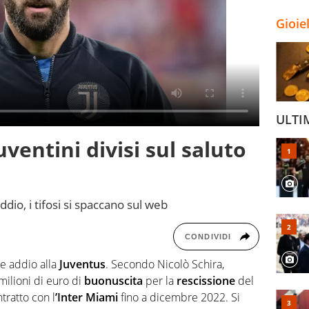
Gioie
ULTI
uventini divisi sul saluto
dio, i tifosi si spaccano sul web
CONDIVIDI
e addio alla
Juventus
. Secondo Nicolò Schira,
milioni di euro di
buonuscita
per la
rescissione
del
tratto con l
’Inter Miami
fino a dicembre 2022. Si