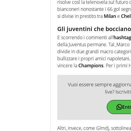
risolve così la telenovela sul futuro
bianconeri nonostante i 66 gol segna
si divise in prestito tra
Milan
e
Chel
Gli juventini che boccia
E scorrendo i commenti all’
hashta
della Juventus permane. Tal_Marco 
divide in due grandi macro categori
bullizzare i propri amici napoletani,
vincere la
Champions
. Per i primi 
Vuoi essere sempre aggiornat
live? Iscrivi
Ent
Altri, invece, come Glmdj, sottoline