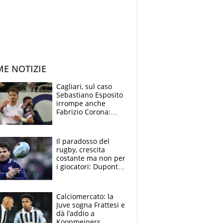
ME NOTIZIE
Cagliari, sul caso
Sebastiano Esposito
irrompe anche
Fabrizio Corona:
“Ecco cosa è
successo, ho le
prove”
Il paradosso del
rugby, crescita
costante ma non per
i giocatori: Dupont
(il più pagato al
mondo) guadagna
solo 1,4 milioni
Calciomercato: la
all'anno
Juve sogna Frattesi e
dà l’addio a
Koopmeiners,