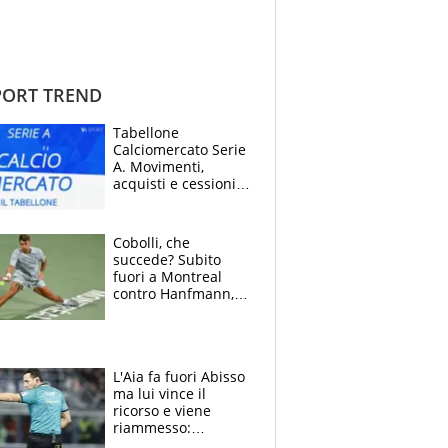
ORT TREND
Tabellone
Calciomercato Serie
A. Movimenti,
acquisti e cessioni:
estate 2026-27
Cobolli, che
succede? Subito
fuori a Montreal
contro Hanfmann,
per Flavio è tutta
colpa della tosse
L'Aia fa fuori Abisso
ma lui vince il
ricorso e viene
riammesso:
continua momento