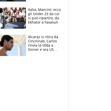
nero per gli arbitri
Italia, Mancini: ecco
gli Under 23 da cui
si può ripartire, da
Ekhator a Favasuli
Alcaraz si ritira da
Cincinnati, Carlos
rinvia la sfida a
Sinner e ora US
Open di nuovo a
rischio