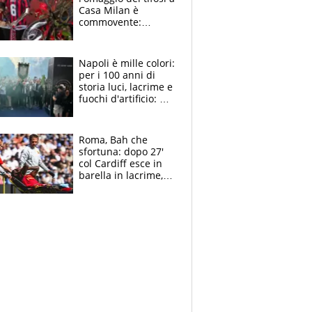
Casa Milan è
commovente:
maglie, bandiere,
sciarpe, lacrime e
bigliettini
Napoli è mille colori:
per i 100 anni di
storia luci, lacrime e
fuochi d'artificio: De
Laurentiis salta al
coro anti-Juve
Roma, Bah che
sfortuna: dopo 27'
col Cardiff esce in
barella in lacrime,
Dybala rigore da
schiaffi, i giallorossi
prendono 3 gol in
45'