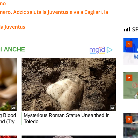
ino
ro. Adzic saluta la Juventus e va a Cagliari, la
la Juventus
SP