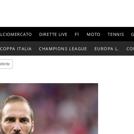
ALCIOMERCATO
DIRETTE LIVE
F1
MOTO
TENNIS
G
COPPA ITALIA
CHAMPIONS LEAGUE
EUROPA L.
CO
eferite