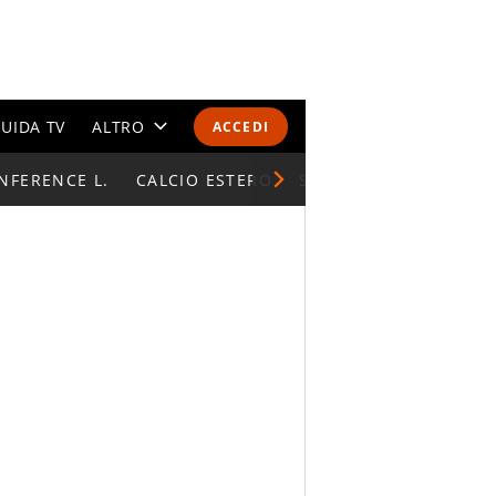
UIDA TV
ALTRO
ACCEDI
NFERENCE L.
CALENDARI E CLASSIFICHE
CALCIO ESTERO
SUPERCOPPA ITALIAN
ALTRI SPORT
MONDIALI 2026
OLIMPIADI
GOSSIP
LIFESTYLE