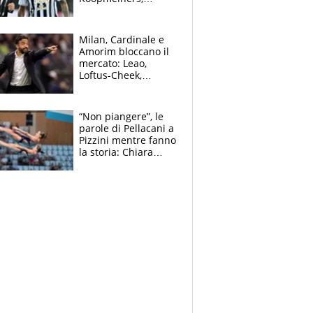
Romero si allontana
dall’Inter, Fiorentina
scatenata
Milan, Cardinale e
Amorim bloccano il
mercato: Leao,
Loftus-Cheek,
Estupinian e
Gimenez in bilico,
Soulè e Osorio nel
“Non piangere”, le
mirino
parole di Pellacani a
Pizzini mentre fanno
la storia: Chiara
batte anche il
record di Ceccon