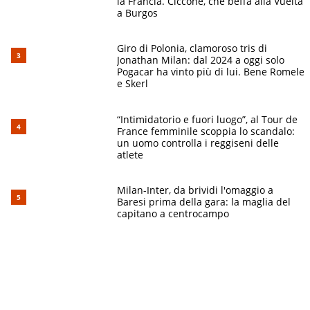
la Francia. Ciccone, che beffa alla Vuelta
a Burgos
Giro di Polonia, clamoroso tris di
Jonathan Milan: dal 2024 a oggi solo
Pogacar ha vinto più di lui. Bene Romele
e Skerl
“Intimidatorio e fuori luogo”, al Tour de
France femminile scoppia lo scandalo:
un uomo controlla i reggiseni delle
atlete
Milan-Inter, da brividi l'omaggio a
Baresi prima della gara: la maglia del
capitano a centrocampo