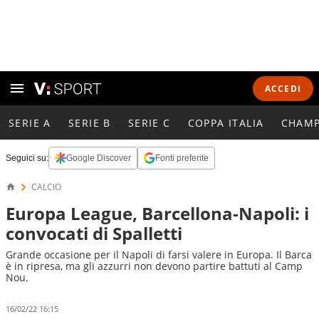
ACCEDI
SERIE A
SERIE B
SERIE C
COPPA ITALIA
CHAMP
Seguici su:
Google Discover
Fonti preferite
CALCIO
Europa League, Barcellona-Napoli: i
convocati di Spalletti
Grande occasione per il Napoli di farsi valere in Europa. Il Barca
è in ripresa, ma gli azzurri non devono partire battuti al Camp
Nou.
16/02/22 16:15