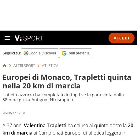
ACCEDI
Seguici su:
Google Discover
Fonti preferite
ALTRI SPORT
ATLETICA
Europei di Monaco, Trapletti quinta
nella 20 km di marcia
L'atleta azzurra ha completato in top five la gara vinta dalla
38enne greca Antigoni Ntrismpioti.
20/08/22 12:58
A 37 anni
Valentina Trapletti
ha chiuso al quinto posto la
20
km di marcia
ai Campionati Europei di atletica leggera in