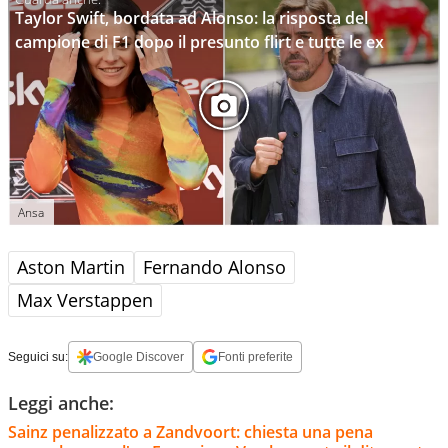
Taylor Swift, bordata ad Alonso: la risposta del
campione di F1 dopo il presunto flirt e tutte le ex
Ansa
Aston Martin
Fernando Alonso
Max Verstappen
Seguici su:
Google Discover
Fonti preferite
Leggi anche:
Sainz penalizzato a Zandvoort: chiesta una pena