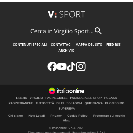
Cerca in Virgilio Sport...
CONTENUTI SPECIALI
CONTATTACI
MAPPA DEL SITO
FEED RSS
ARCHIVIO
LIBERO
VIRGILIO
PAGINEGIALLE
PAGINEGIALLE SHOP
PGCASA
PAGINEBIANCHE
TUTTOCITTÀ
DILEI
SIVIAGGIA
QUIFINANZA
BUONISSIMO
SUPEREVA
Chi siamo
Note Legali
Privacy
Cookie Policy
Preferenze sui cookie
Aiuto
© Italiaonline S.p.A. 2026
Direzione e coordinamento di Libero Acquisition S.á r.l.