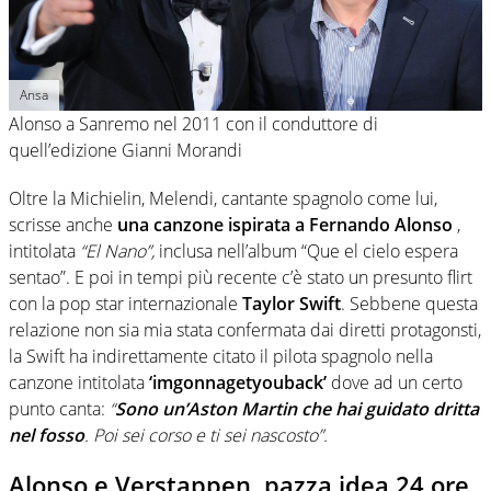
Ansa
Alonso a Sanremo nel 2011 con il conduttore di
quell’edizione Gianni Morandi
Oltre la Michielin, Melendi, cantante spagnolo come lui,
scrisse anche
una canzone ispirata a Fernando Alonso
,
intitolata
“El Nano”,
inclusa nell’album “Que el cielo espera
sentao”. E poi in tempi più recente c’è stato un presunto flirt
con la pop star internazionale
Taylor Swift
. Sebbene questa
relazione non sia mia stata confermata dai diretti protagonsti,
la Swift ha indirettamente citato il pilota spagnolo nella
canzone intitolata
‘imgonnagetyouback’
dove ad un certo
punto canta:
“
Sono un’Aston Martin che hai guidato dritta
nel fosso
. Poi sei corso e ti sei nascosto”.
Alonso e Verstappen, pazza idea 24 ore