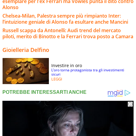
esemplare per l'ex Ferrari ma Vowles punta il dito contro
Alonso
Chelsea-Milan, Palestra sempre più rimpianto Inter:
l’intuizione geniale di Alonso fa esultare anche Mancini
Russell scappa da Antonelli: Audi trend del mercato
piloti, merito di Binotto e la Ferrari trova posto a Camara
Gioielleria Delfino
Investire in oro
L’oro torna protagonista tra gli investimenti
sicuri
LEGGI