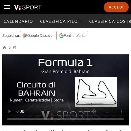
ACCEDI
CALENDARIO
CLASSIFICA PILOTI
CLASSIFICA COST
Seguici su:
Google Discover
Fonti preferite
F1