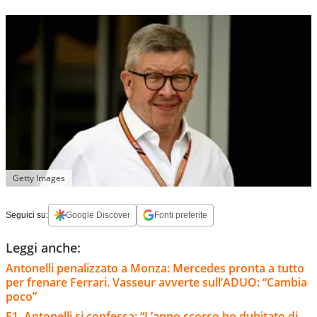
Getty Images
Seguici su:
Google Discover
Fonti preferite
Leggi anche:
Antonelli penalizzato a Monza: Mercedes pronta a tutto
per frenare Ferrari. Vasseur avverte sull’ADUO: “Cambia
poco”
F1, Antonelli si confessa: “L’anno scorso ho dubitato di