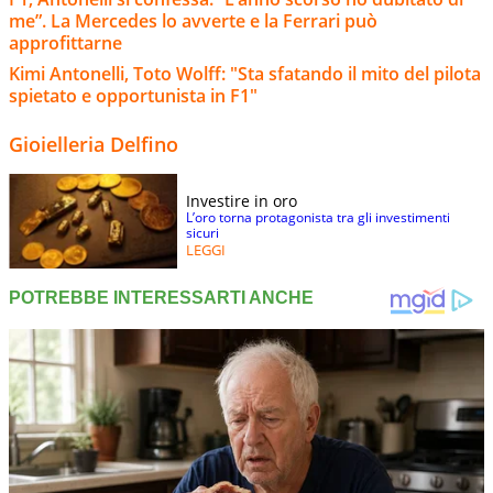
me”. La Mercedes lo avverte e la Ferrari può
approfittarne
Kimi Antonelli, Toto Wolff: "Sta sfatando il mito del pilota
spietato e opportunista in F1"
Gioielleria Delfino
Investire in oro
L’oro torna protagonista tra gli investimenti
sicuri
LEGGI