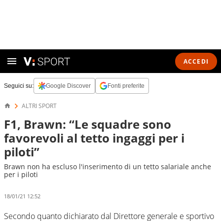
ACCEDI
Seguici su:
Google Discover
Fonti preferite
ALTRI SPORT
F1, Brawn: “Le squadre sono
favorevoli al tetto ingaggi per i
piloti”
Brawn non ha escluso l'inserimento di un tetto salariale anche
per i piloti
18/01/21 12:52
Secondo quanto dichiarato dal Direttore generale e sportivo