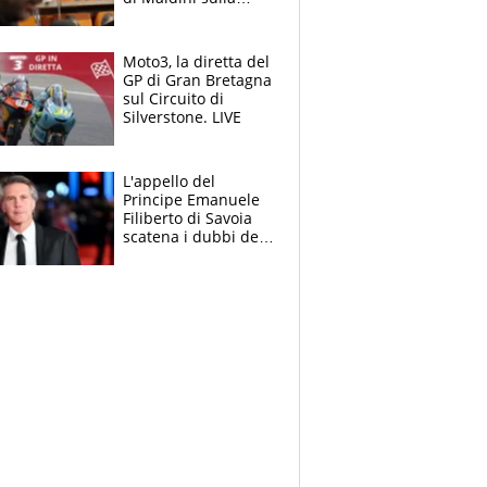
Nazionale e sul
sogno interrotto
Moto3, la diretta del
GP di Gran Bretagna
sul Circuito di
Silverstone. LIVE
L'appello del
Principe Emanuele
Filiberto di Savoia
scatena i dubbi dei
tifosi: "E' una
trappola"