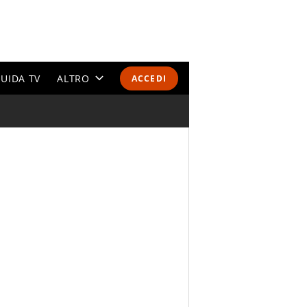
UIDA TV
ALTRO
ACCEDI
CALENDARI E CLASSIFICHE
ALTRI SPORT
MONDIALI 2026
OLIMPIADI
GOSSIP
LIFESTYLE