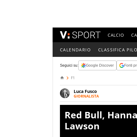
CALCIO
C
CALENDARIO
CLASSIFICA PILO
Seguici su:
Google Discover
Fonti pr
F1
Luca Fusco
GIORNALISTA
Giornalista multimediale. Quan
spesso e volentieri finisce sul 
Red Bull, Hanna
Lawson