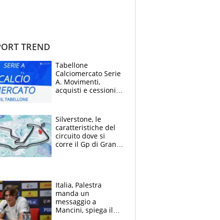
ORT TREND
Tabellone
Calciomercato Serie
A. Movimenti,
acquisti e cessioni:
estate 2026-27
Silverstone, le
caratteristiche del
circuito dove si
corre il Gp di Gran
Bretagna del
Motomondiale
Italia, Palestra
manda un
messaggio a
Mancini, spiega il
motivo del no