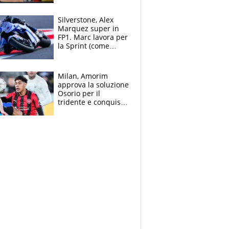
all’Inter e lancia
l'alleanza con
Silverstone, Alex
Donnarumma
Marquez super in
FP1. Marc lavora per
la Sprint (come
Martin), bene
Bezzecchi
Milan, Amorim
approva la soluzione
Osorio per il
tridente e conquista
Jashari: la frecciata
dello svizzero all'ex
Allegri