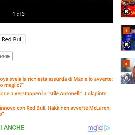
1
di
3
Red Bull
eferite
ya svela la richiesta assurda di Max e lo avverte:
o meglio?”
ione a Verstappen in “stile Antonelli”. Colapinto
rinnovo con Red Bull. Hakkinen avverte McLaren:
o”