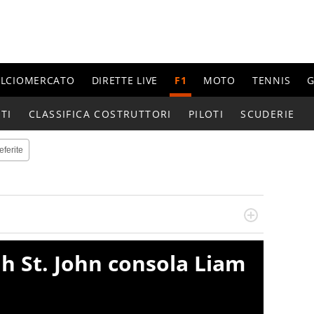
ALCIOMERCATO
DIRETTE LIVE
F1
MOTO
TENNIS
G
TI
CLASSIFICA COSTRUTTORI
PILOTI
SCUDERIE
eferite
do si accendono i motori, lui sgasa, impenna, derapa. E
podio
h St. John consola Liam