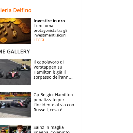
STORIE
lleria Delfino
SPECIALI
Investire in oro
L’oro torna
ESPERTI
protagonista tra gli
investimenti sicuri
LEGGI
CONTATTI
ME GALLERY
Il capolavoro di
Verstappen su
Hamilton è già il
sorpasso dell'anno:
che smacco Lewis,
come Abu Dhabi
2021
Gp Belgio: Hamilton
penalizzato per
l'incidente al via con
Russell, cosa è
successo. Mercedes
out, 5" a Lewis
Sainz in maglia
Spagna, Colapinto