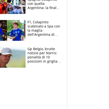
con quella
Argentina: la finale
Mondiale si gioca a
Spa e Alonso non
vede l'ora
F1, Colapinto
scatenato a Spa con
la maglia
dell'Argentina di
Messi punge la
Spagna: "Capiranno
le parolacce"
Gp Belgio, brutte
notizie per Norris:
penalità di 10
posizioni in griglia,
la scelta dolorosa
ma obbligata di
McLaren