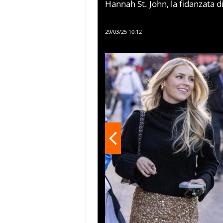
Hannah St. John, la fidanzata d
notizia della "retrocessione de
dopo appena due gare con la 
29/03/25 10:12