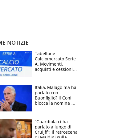
ME NOTIZIE
Tabellone
Calciomercato Serie
A. Movimenti,
acquisti e cessioni:
estate 2026-27
Italia, Malagò ma hai
parlato con
Buonfiglio? Il Coni
blocca la nomina di
Diana Bianchedi
“Guardiola ci ha
parlato a lungo di
Cruijff”: il retroscena
di Maldini sulla