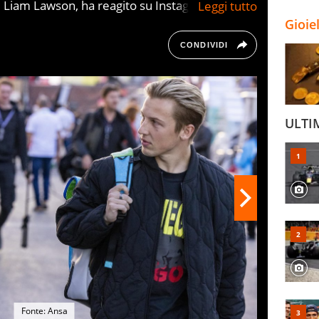
i Liam Lawson, ha reagito su Instagram alla
l neozelandese dalla Red Bull alla Racing Bulls
Gioie
promozione di Tsunoda
CONDIVIDI
ULTI
Fonte: Ansa