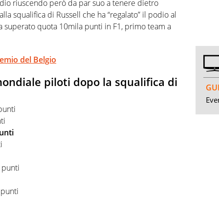
dio riuscendo però da par suo a tenere dietro
alla squalifica di Russell che ha “regalato” il podio al
a superato quota 10mila punti in F1, primo team a
remio del Belgio
mondiale piloti dopo la squalifica di
GUI
Even
punti
ti
unti
i
 punti
punti