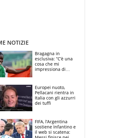
ME NOTIZIE
Bragagna in
esclusiva: “C’è una
cosa che mi
impressiona di
Doualla. Jacobs?
Ecco come è rinato”.
E svela la sorpresa
Europei nuoto,
agli Europei
Pellacani rientra in
Italia con gli azzurri
dei tuffi
FIFA, l’Argentina
sostiene Infantino e
il web si scatena:
Messi finisce nei