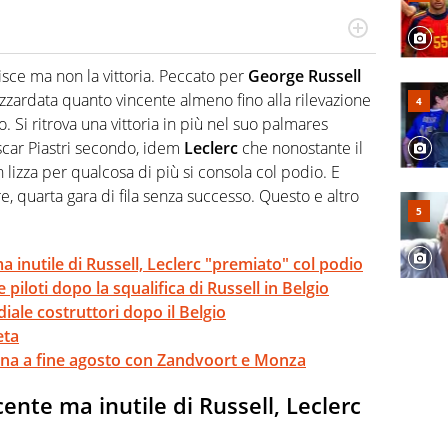
do si accendono i motori, lui sgasa, impenna, derapa. E
podio
isce ma non la vittoria. Peccato per
George Russell
azzardata quanto vincente almeno fino alla rilevazione
. Si ritrova una vittoria in più nel suo palmares
scar Piastri secondo, idem
Leclerc
che nonostante il
n lizza per qualcosa di più si consola col podio. E
e, quarta gara di fila senza successo. Questo e altro
 inutile di Russell, Leclerc "premiato" col podio
 piloti dopo la squalifica di Russell in Belgio
diale costruttori dopo il Belgio
eta
torna a fine agosto con Zandvoort e Monza
ente ma inutile di Russell, Leclerc