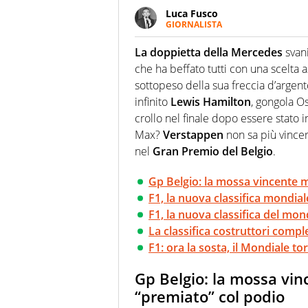
Luca Fusco
GIORNALISTA
Giornalista multimediale. Quan
spesso e volentieri finisce sul 
La doppietta della Mercedes
svan
che ha beffato tutti con una scelta 
sottopeso della sua freccia d’argento
infinito
Lewis Hamilton
, gongola O
crollo nel finale dopo essere stato i
Max?
Verstappen
non sa più vincer
nel
Gran Premio del Belgio
.
Gp Belgio: la mossa vincente ma
F1, la nuova classifica mondiale
F1, la nuova classifica del mon
La classifica costruttori compl
F1: ora la sosta, il Mondiale 
Gp Belgio: la mossa vinc
“premiato” col podio