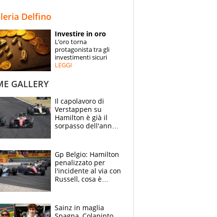
STORIE
lleria Delfino
SPECIALI
Investire in oro
L’oro torna
ESPERTI
protagonista tra gli
investimenti sicuri
LEGGI
CONTATTI
ME GALLERY
Il capolavoro di
Verstappen su
Hamilton è già il
sorpasso dell'anno:
che smacco Lewis,
come Abu Dhabi
2021
Gp Belgio: Hamilton
penalizzato per
l'incidente al via con
Russell, cosa è
successo. Mercedes
out, 5" a Lewis
Sainz in maglia
Spagna, Colapinto