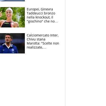
Bezzecchi
Europei, Ginevra
Taddeucci bronzo
nella knockout, il
"giochino" che non
le piace: "La Senna?
Oggi era pulita"
Calciomercato Inter,
Chivu stana
Marotta: "Scelte non
realizzate,
dobbiamo
completare la
squadra"