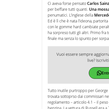
Ci aveva forse pensato
Carlos Sain
per beffare tutti quanti.
Una mossa 
penumatici. L’inglese della
Merced
Ed è lì che è nata l’ideona, partori
con le gomme hard cambiate peraltr
ha sorpreso tutti gli altri. Primo fra 
finale ma senza lo spunto per sorp
Vuoi essere sempre aggiornat
live? Iscrivi
Ent
Tutto inutile purtroppo per George 
trovata sottoprso dai commissari nel
regolamento – articolo 4.1 – il pes
benzina. La vettura di Russell era a