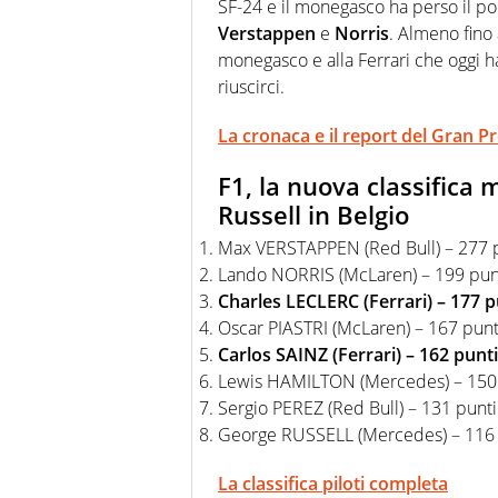
SF-24 e il monegasco ha perso il po
Verstappen
e
Norris
. Almeno fino 
monegasco e alla Ferrari che oggi h
riuscirci.
La cronaca e il report del Gran P
F1, la nuova classifica 
Russell in Belgio
Max VERSTAPPEN (Red Bull) – 277 
Lando NORRIS (McLaren) – 199 pun
Charles LECLERC (Ferrari) – 177 p
Oscar PIASTRI (McLaren) – 167 punt
Carlos SAINZ (Ferrari) – 162 punti
Lewis HAMILTON (Mercedes) – 150
Sergio PEREZ (Red Bull) – 131 punti
George RUSSELL (Mercedes) – 116 
La classifica piloti completa