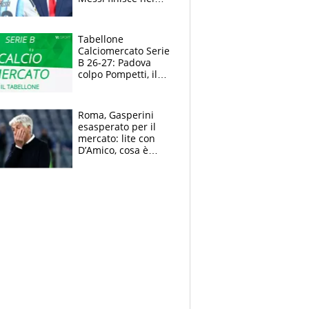
meme, la Seleccion
travolta dalle
polemiche
Tabellone
Calciomercato Serie
B 26-27: Padova
colpo Pompetti, il
Sudtirol annuncia
Bjarkason
Roma, Gasperini
esasperato per il
mercato: lite con
D’Amico, cosa è
successo dopo il flop
per Nusa