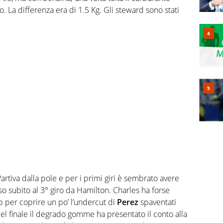
o. La differenza era di 1.5 Kg. Gli steward sono stati
Partiva dalla pole e per i primi giri è sembrato avere
o subito al 3° giro da Hamilton. Charles ha forse
p per coprire un po’ l’undercut di
Perez
spaventati
Nel finale il degrado gomme ha presentato il conto alla