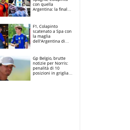
con quella
Argentina: la finale
Mondiale si gioca a
Spa e Alonso non
vede l'ora
F1, Colapinto
scatenato a Spa con
la maglia
dell'Argentina di
Messi punge la
Spagna: "Capiranno
le parolacce"
Gp Belgio, brutte
notizie per Norris:
penalità di 10
posizioni in griglia,
la scelta dolorosa
ma obbligata di
McLaren