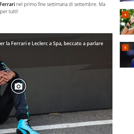
Ferrari
nel primo fine settimana di settembre. Ma
er tutti!
 per la Ferrari e Leclerc a Spa, beccato a parlare