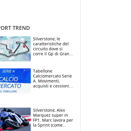
ORT TREND
Silverstone, le
caratteristiche del
circuito dove si
corre il Gp di Gran
Bretagna del
Motomondiale
Tabellone
Calciomercato Serie
A. Movimenti,
acquisti e cessioni:
estate 2026-27
Silverstone, Alex
Marquez super in
FP1. Marc lavora per
la Sprint (come
Martin), bene