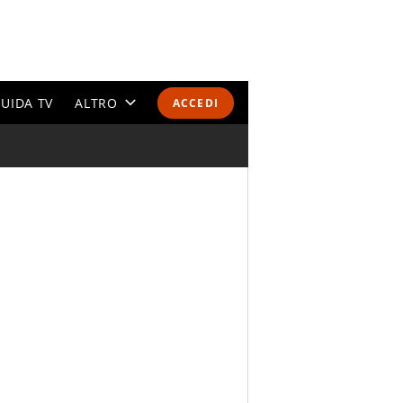
UIDA TV
ALTRO
ACCEDI
CALENDARI E CLASSIFICHE
ALTRI SPORT
MONDIALI 2026
OLIMPIADI
GOSSIP
LIFESTYLE