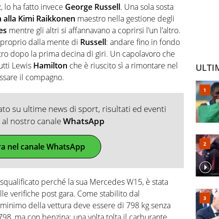
z
, lo ha fatto invece
George Russell
. Una sola sosta
alla Kimi Raikkonen
maestro nella gestione degli
es
mentre gli altri si affannavano a coprirsi l’un l’altro.
ta proprio dalla mente di
Russell
: andare fino in fondo
o dopo la prima decina di giri. Un capolavoro che
tutti Lewis
Hamilton
che è riuscito sì a rimontare nel
ULTI
assare il compagno.
o su ultime news di sport, risultati ed eventi
ti al nostro canale
WhatsApp
ra nel canale WhatsApp
squalificato perché la sua Mercedes W15, è stata
le verifiche post gara. Come stabilito dal
o minimo della vettura deve essere di 798 kg senza
 798, ma con benzina; una volta tolta il carburante