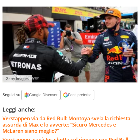
Getty Images
Seguici su:
Google Discover
Fonti preferite
Leggi anche:
Verstappen via da Red Bull: Montoya svela la richiesta
assurda di Max e lo avverte: “Sicuro Mercedes e
McLaren siano meglio?”
Verstappen, papà Jos sbotta sul rinnovo con Red Bull.