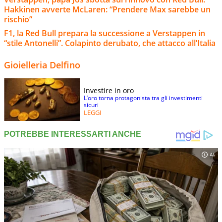
Hakkinen avverte McLaren: “Prendere Max sarebbe un
rischio”
F1, la Red Bull prepara la successione a Verstappen in
“stile Antonelli”. Colapinto derubato, che attacco all’Italia
Gioielleria Delfino
Investire in oro
L’oro torna protagonista tra gli investimenti
sicuri
LEGGI