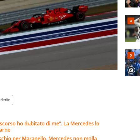
eferite
o scorso ho dubitato di me”. La Mercedes lo
tarne
rischio per Maranello. Mercedes non molla