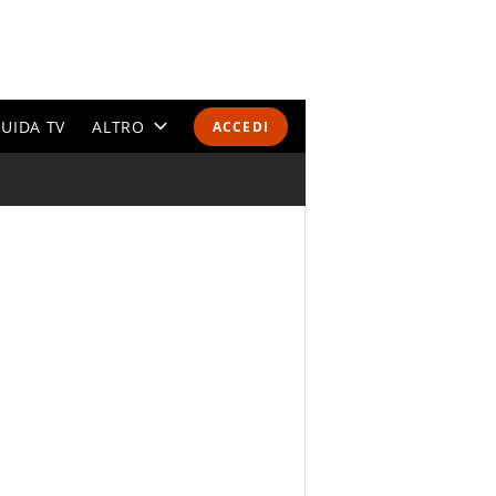
UIDA TV
ALTRO
ACCEDI
CALENDARI E CLASSIFICHE
ALTRI SPORT
MONDIALI 2026
OLIMPIADI
GOSSIP
LIFESTYLE