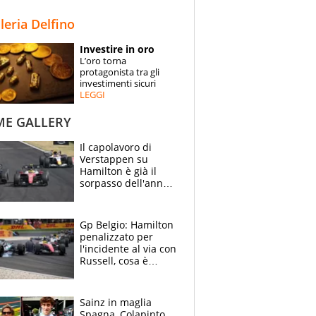
STORIE
lleria Delfino
SPECIALI
Investire in oro
L’oro torna
ESPERTI
protagonista tra gli
investimenti sicuri
LEGGI
CONTATTI
ME GALLERY
Il capolavoro di
Verstappen su
Hamilton è già il
sorpasso dell'anno:
che smacco Lewis,
come Abu Dhabi
2021
Gp Belgio: Hamilton
penalizzato per
l'incidente al via con
Russell, cosa è
successo. Mercedes
out, 5" a Lewis
Sainz in maglia
Spagna, Colapinto