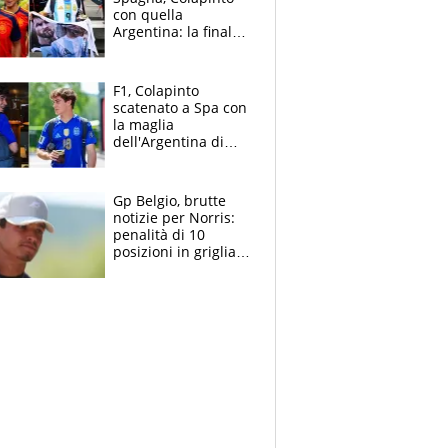
con quella
Argentina: la finale
Mondiale si gioca a
Spa e Alonso non
vede l'ora
F1, Colapinto
scatenato a Spa con
la maglia
dell'Argentina di
Messi punge la
Spagna: "Capiranno
le parolacce"
Gp Belgio, brutte
notizie per Norris:
penalità di 10
posizioni in griglia,
la scelta dolorosa
ma obbligata di
McLaren