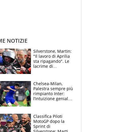
ME NOTIZIE
Silverstone, Martin:
"Il lavoro di Aprilia
sta ripagando". Le
lacrime di
Bezzecchi: "Ho dato
tutto, spero di finire
la gara domani"
Chelsea-Milan,
Palestra sempre più
rimpianto Inter:
l’intuizione geniale
di Alonso fa esultare
anche Mancini
Classifica Piloti
MotoGP dopo la
Sprint di
Silverstone: Martin