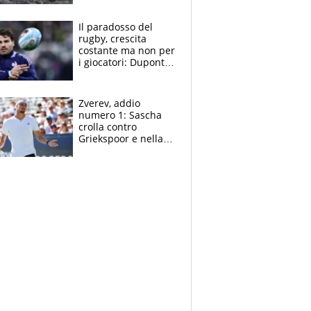
cosa succede
adesso
Il paradosso del
rugby, crescita
costante ma non per
i giocatori: Dupont
(il più pagato al
mondo) guadagna
solo 1,4 milioni
Zverev, addio
all'anno
numero 1: Sascha
crolla contro
Griekspoor e nella
sfida a due con
Sinner si conferma
terzo. Quanti malori
a Montreal