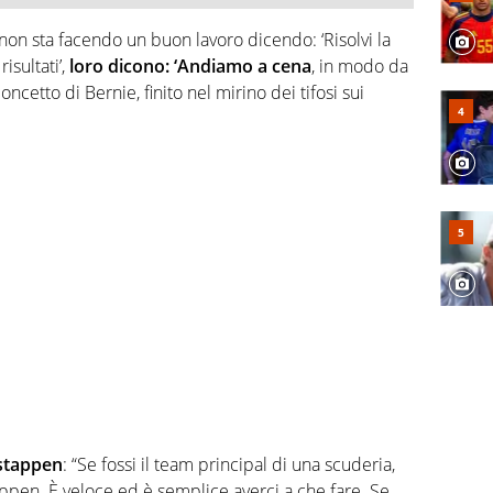
on sta facendo un buon lavoro dicendo: ‘Risolvi la
isultati’,
loro dicono: ‘Andiamo a cena
, in modo da
oncetto di Bernie, finito nel mirino dei tifosi sui
stappen
: “Se fossi il team principal di una scuderia,
ppen. È veloce ed è semplice averci a che fare. Se