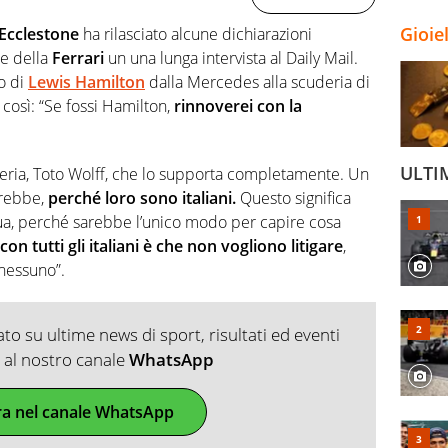
Gioie
Ecclestone
ha rilasciato alcune dichiarazioni
e della
Ferrari
un una lunga intervista al Daily Mail.
o di
Lewis Hamilton
dalla Mercedes alla scuderia di
così: “Se fossi Hamilton,
rinnoverei con la
ULTI
uderia, Toto Wolff, che lo supporta completamente. Un
erebbe,
perché loro sono italiani.
Questo significa
ua, perché sarebbe l’unico modo per capire cosa
on tutti gli italiani è che non vogliono litigare
,
 nessuno”.
o su ultime news di sport, risultati ed eventi
ti al nostro canale
WhatsApp
ra nel canale WhatsApp