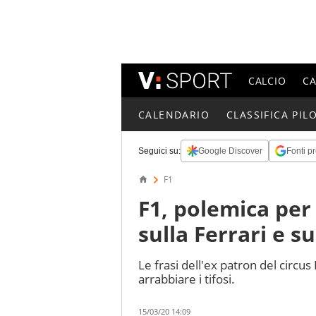
CALCIO
C
CALENDARIO
CLASSIFICA PILO
Seguici su:
Google Discover
Fonti pr
F1
F1, polemica per 
sulla Ferrari e sul
Le frasi dell'ex patron del circus
arrabbiare i tifosi.
15/03/20 14:09