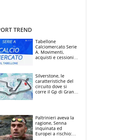
ORT TREND
Tabellone
Calciomercato Serie
A. Movimenti,
acquisti e cessioni:
estate 2026-27
Silverstone, le
caratteristiche del
circuito dove si
corre il Gp di Gran
Bretagna del
Motomondiale
Paltrinieri aveva la
ragione, Senna
inquinata ed
Europei a rischio:
allenamenti fermi,