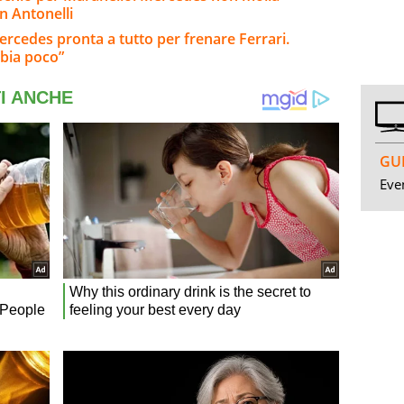
n Antonelli
ercedes pronta a tutto per frenare Ferrari.
bia poco”
GUI
Even