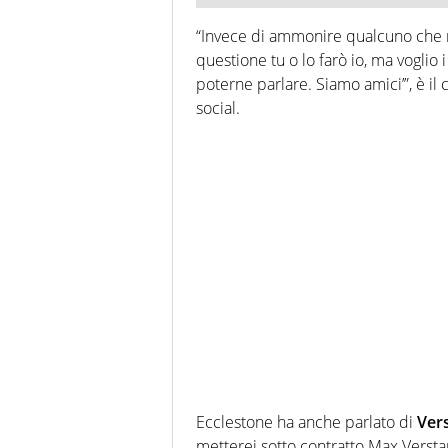
“Invece di ammonire qualcuno che n
questione tu o lo farò io, ma voglio i r
poterne parlare. Siamo amici’”, è il c
social.
Ecclestone ha anche parlato di
Ver
metterei sotto contratto Max Versta