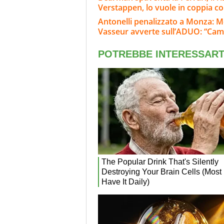
Verstappen, lo vuole in coppia co
Antonelli penalizzato a Monza: M
Vasseur avverte sull’ADUO: “Cam