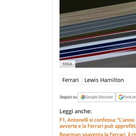
ANSA
Ferrari
Lewis Hamilton
Seguici su:
Google Discover
Fonti pr
Leggi anche:
F1, Antonelli si confessa: “L’ann
avverte e la Ferrari può approfit
Bearman spaventa la Ferrari, il 