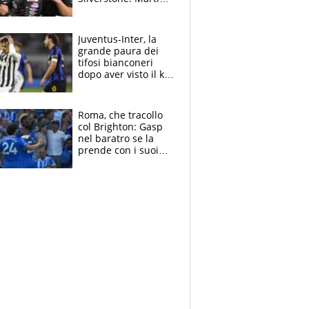
sempre più leader,
Bezzecchi supera
Marquez
Juventus-Inter, la
grande paura dei
tifosi bianconeri
dopo aver visto il ko
nel derby d'Italia
Roma, che tracollo
col Brighton: Gasp
nel baratro se la
prende con i suoi
cambiando tutti