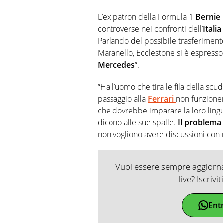
L’ex patron della Formula 1
Bernie 
controverse nei confronti dell’
Italia
Parlando del possibile trasferiment
Maranello, Ecclestone si è espresso 
Mercedes
“.
“Ha l’uomo che tira le fila della sc
passaggio alla
Ferrari
non funzion
che dovrebbe imparare la loro ling
dicono alle sue spalle.
Il problema c
non vogliono avere discussioni con
Vuoi essere sempre aggiornat
live? Iscrivi
Ent