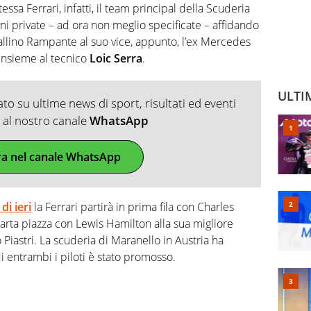
sa Ferrari, infatti, il team principal della Scuderia
oni private – ad ora non meglio specificate – affidando
lino Rampante al suo vice, appunto, l’ex Mercedes
insieme al tecnico
Loic Serra
.
ULTI
o su ultime news di sport, risultati ed eventi
ti al nostro canale
WhatsApp
ra nel canale WhatsApp
di ieri
la Ferrari partirà in prima fila con Charles
quarta piazza con Lewis Hamilton alla sua migliore
 Piastri. La scuderia di Maranello in Austria ha
i entrambi i piloti è stato promosso.