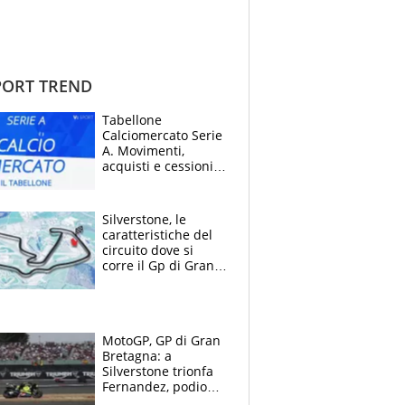
ORT TREND
Tabellone
Calciomercato Serie
A. Movimenti,
acquisti e cessioni:
estate 2026-27
Silverstone, le
caratteristiche del
circuito dove si
corre il Gp di Gran
Bretagna del
Motomondiale
MotoGP, GP di Gran
Bretagna: a
Silverstone trionfa
Fernandez, podio
tutto Aprilia.