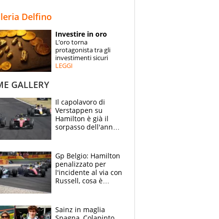
STORIE
lleria Delfino
SPECIALI
Investire in oro
L’oro torna
ESPERTI
protagonista tra gli
investimenti sicuri
LEGGI
CONTATTI
ME GALLERY
Il capolavoro di
Verstappen su
Hamilton è già il
sorpasso dell'anno:
che smacco Lewis,
come Abu Dhabi
2021
Gp Belgio: Hamilton
penalizzato per
l'incidente al via con
Russell, cosa è
successo. Mercedes
out, 5" a Lewis
Sainz in maglia
Spagna, Colapinto