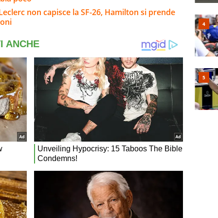
 Leclerc non capisce la SF-26, Hamilton si prende
ioni