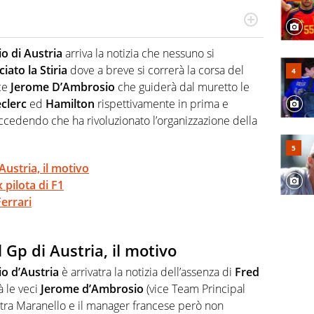
do si accendono i motori, lui sgasa, impenna, derapa. E
podio
o di Austria
arriva la notizia che nessuno si
iato la Stiria
dove a breve si correrà la corsa del
ce
Jerome D’Ambrosio
che guiderà dal muretto le
clerc
ed
Hamilton
rispettivamente in prima e
ccedendo che ha rivoluzionato l’organizzazione della
Austria, il motivo
pilota di F1
Ferrari
 Gp di Austria, il motivo
o d’Austria
è arrivatra la notizia dell’assenza di
Fred
à le veci
Jerome d’Ambrosio
(vice Team Principal
o tra Maranello e il manager francese però non