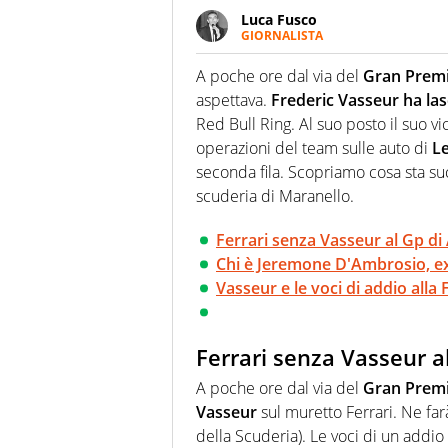
Luca Fusco
GIORNALISTA
Giornalista multimediale. Quan
spesso e volentieri finisce sul 
A poche ore dal via del
Gran Premi
aspettava.
Frederic Vasseur ha lasc
Red Bull Ring. Al suo posto il suo vi
operazioni del team sulle auto di
Le
seconda fila. Scopriamo cosa sta su
scuderia di Maranello.
Ferrari senza Vasseur al Gp di 
Chi è Jeremone D'Ambrosio, ex 
Vasseur e le voci di addio alla 
Ferrari senza Vasseur al
A poche ore dal via del
Gran Premi
Vasseur
sul muretto Ferrari. Ne far
della Scuderia). Le voci di un addi