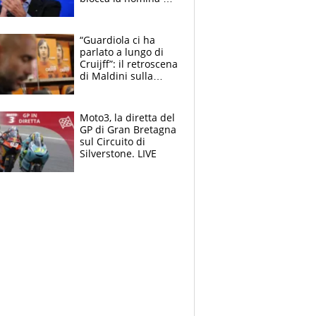
Diana Bianchedi
“Guardiola ci ha
parlato a lungo di
Cruijff”: il retroscena
di Maldini sulla
Nazionale e sul
sogno interrotto
Moto3, la diretta del
GP di Gran Bretagna
sul Circuito di
Silverstone. LIVE