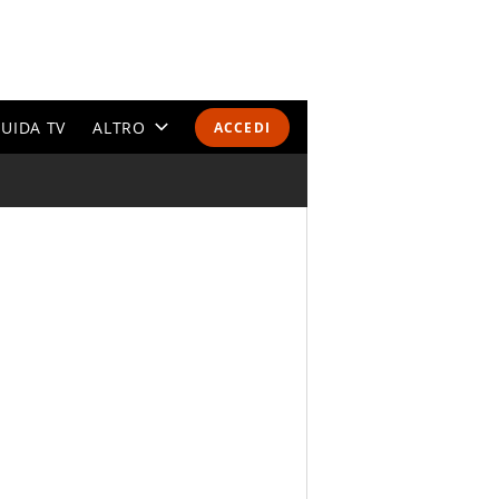
UIDA TV
ALTRO
ACCEDI
CALENDARI E CLASSIFICHE
ALTRI SPORT
MONDIALI 2026
OLIMPIADI
GOSSIP
LIFESTYLE