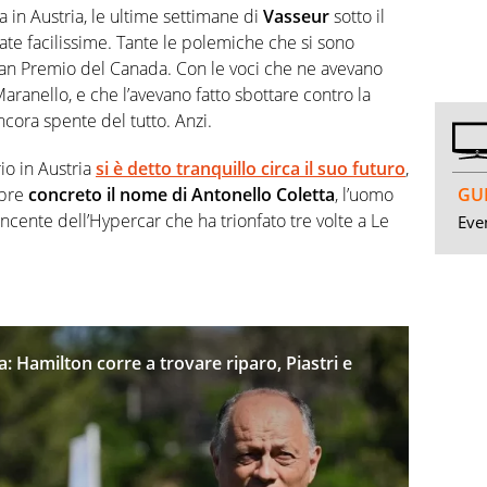
 in Austria, le ultime settimane di
Vasseur
sotto il
tate facilissime. Tante le polemiche che si sono
ran Premio del Canada. Con le voci che ne avevano
anello, e che l’avevano fatto sbottare contro la
ncora spente del tutto. Anzi.
io in Austria
si è detto tranquillo circa il suo futuro
,
GUI
pre
concreto il nome di Antonello Coletta
, l’uomo
incente dell’Hypercar che ha trionfato tre volte a Le
Even
a: Hamilton corre a trovare riparo, Piastri e