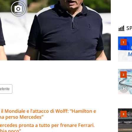
SP
eferite
 il Mondiale e l’attacco di Wolff: “Hamilton e
 ha perso Mercedes”
ercedes pronta a tutto per frenare Ferrari.
bia poco”