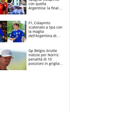
con quella
Argentina: la finale
Mondiale si gioca a
Spa e Alonso non
vede l'ora
F1, Colapinto
scatenato a Spa con
la maglia
dell'Argentina di
Messi punge la
Spagna: "Capiranno
le parolacce"
Gp Belgio, brutte
notizie per Norris:
penalità di 10
posizioni in griglia,
la scelta dolorosa
ma obbligata di
McLaren