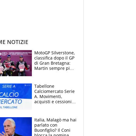
ME NOTIZIE
MotoGP Silverstone,
classifica dopo il GP
di Gran Bretagna:
Martin sempre più
leader, ma
Bezzecchi avanza
Tabellone
Calciomercato Serie
A. Movimenti,
acquisti e cessioni:
estate 2026-27
Italia, Malagò ma hai
parlato con
Buonfiglio? Il Coni
blocca la nomina di