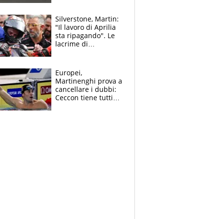
Bezzecchi stremato
ed eroico
Silverstone, Martin:
"Il lavoro di Aprilia
sta ripagando". Le
lacrime di
Bezzecchi: "Ho dato
tutto, spero di finire
la gara domani"
Europei,
Martinenghi prova a
cancellare i dubbi:
Ceccon tiene tutti
col fiato sospeso.
Pellegrini punta su
Curtis