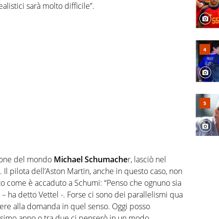
listici sarà molto difficile”.
mpione del mondo
Michael Schumache
r, lasciò nel
 Il pilota dell’Aston Martin, anche in questo caso, non
o come è accaduto a Schumi: “Penso che ognuno sia
– ha detto Vettel -. Forse ci sono dei parallelismi qua
dere alla domanda in quel senso. Oggi posso
ossimo anno o tra due ci penserò in un modo