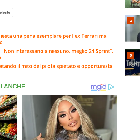
eferite
hiesta una pena esemplare per l'ex Ferrari ma
so
e: "Non interessano a nessuno, meglio 24 Sprint".
e
fatando il mito del pilota spietato e opportunista