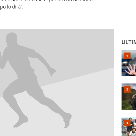
o lo dirà”.
ULTI