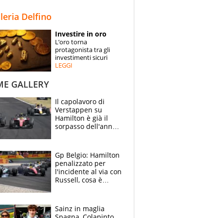
STORIE
lleria Delfino
SPECIALI
Investire in oro
L’oro torna
ESPERTI
protagonista tra gli
investimenti sicuri
LEGGI
CONTATTI
ME GALLERY
Il capolavoro di
Verstappen su
Hamilton è già il
sorpasso dell'anno:
che smacco Lewis,
come Abu Dhabi
2021
Gp Belgio: Hamilton
penalizzato per
l'incidente al via con
Russell, cosa è
successo. Mercedes
out, 5" a Lewis
Sainz in maglia
Spagna, Colapinto