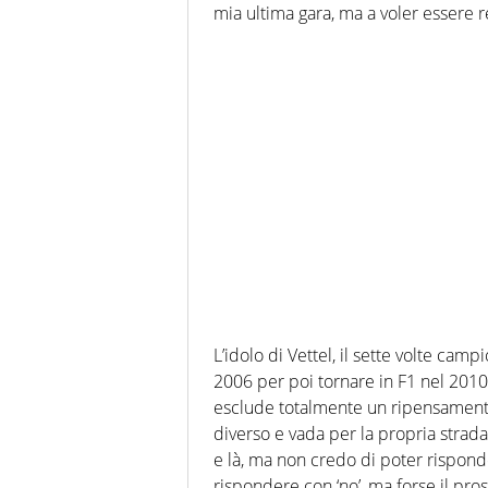
mia ultima gara, ma a voler essere rea
L’idolo di Vettel, il sette volte ca
2006 per poi tornare in F1 nel 2010.
esclude totalmente un ripensament
diverso e vada per la propria strada 
e là, ma non credo di poter rispon
rispondere con ‘no’, ma forse il pr