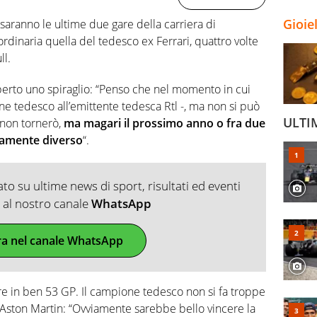
Gioie
saranno le ultime due gare della carriera di
ordinaria quella del tedesco ex Ferrari, quattro volte
l.
aperto uno spiraglio: “Penso che nel momento in cui
nne tedesco all’emittente tedesca Rtl -, ma non si può
ULTI
 non tornerò,
ma magari il prossimo anno o fra due
tamente diverso
“.
o su ultime news di sport, risultati ed eventi
ti al nostro canale
WhatsApp
ra nel canale WhatsApp
nfare in ben 53 GP. Il campione tedesco non si fa troppe
 la Aston Martin: “Ovviamente sarebbe bello vincere la