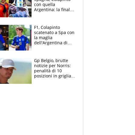
con quella
Argentina: la finale
Mondiale si gioca a
Spa e Alonso non
vede l'ora
F1, Colapinto
scatenato a Spa con
la maglia
dell'Argentina di
Messi punge la
Spagna: "Capiranno
le parolacce"
Gp Belgio, brutte
notizie per Norris:
penalità di 10
posizioni in griglia,
la scelta dolorosa
ma obbligata di
McLaren