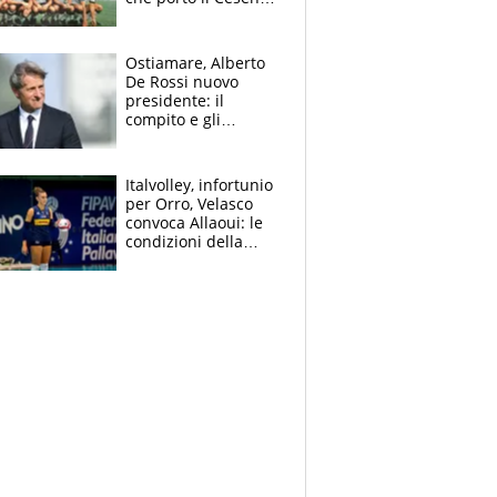
in Europa e scoprì
per primo la classe
di Baresi
Ostiamare, Alberto
De Rossi nuovo
presidente: il
compito e gli
obiettivi ricevuti dal
figlio Daniele
Italvolley, infortunio
per Orro, Velasco
convoca Allaoui: le
condizioni della
palleggiatrice per gli
Europei