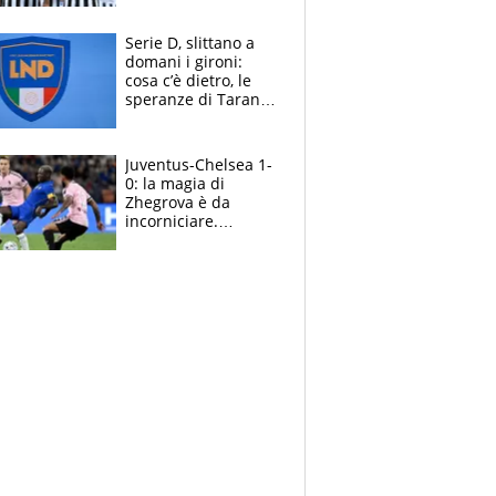
e la soluzione
rimane Milinkovic-
Serie D, slittano a
Savic
domani i gironi:
cosa c’è dietro, le
speranze di Taranto
e Messina, chi può
essere ripescato
Juventus-Chelsea 1-
0: la magia di
Zhegrova è da
incorniciare.
Spalletti suona il
Blues e tiene,
ancora, la porta
inviolata