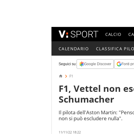
CALCIO
C
CALENDARIO
CLASSIFICA PILO
Seguici su:
Google Discover
Fonti pr
F1
F1, Vettel non es
Schumacher
Il pilota dell'Aston Martin: "Pen
non si può escludere nulla".
11/11/22 18:22