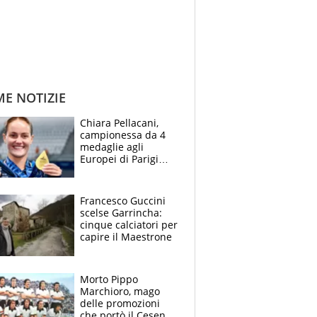
ME NOTIZIE
Chiara Pellacani,
campionessa da 4
medaglie agli
Europei di Parigi
2026: papà
Giampaolo
giornalista, mamma
Francesco Guccini
Francesca
scelse Garrincha:
Insegnante e il
cinque calciatori per
fratello calciatore
capire il Maestrone
Morto Pippo
Marchioro, mago
delle promozioni
che portò il Cesena