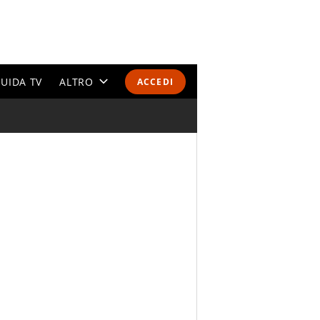
UIDA TV
ALTRO
ACCEDI
CALENDARI E CLASSIFICHE
ALTRI SPORT
MONDIALI 2026
OLIMPIADI
GOSSIP
LIFESTYLE