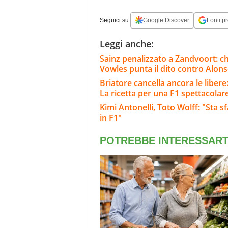
Seguici su:
Google Discover
Fonti pr
Leggi anche:
Sainz penalizzato a Zandvoort: c
Vowles punta il dito contro Alon
Briatore cancella ancora le liber
La ricetta per una F1 spettacolar
Kimi Antonelli, Toto Wolff: "Sta s
in F1"