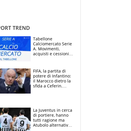
ORT TREND
Tabellone
Calciomercato Serie
A. Movimenti,
acquisti e cessioni:
estate 2026-27
FIFA, la partita di
potere di Infantino:
il Marocco dietro la
sfida a Ceferin.
Scontro sul
Mondiale a 64
squadre, l’ira di Figo
La Juventus in cerca
di portiere, hanno
tutti ragione ma
Atubolo alternativa
a Vicario non regge