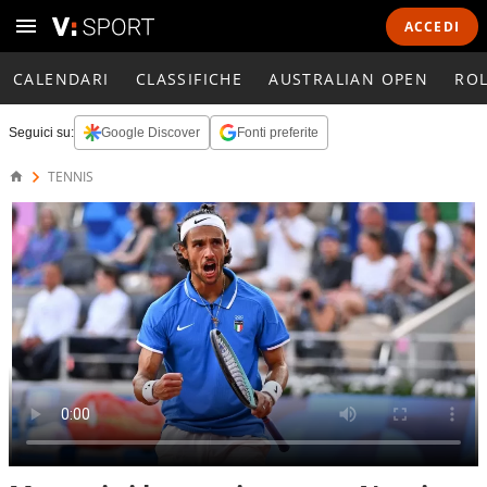
ACCEDI
CALENDARI
CLASSIFICHE
AUSTRALIAN OPEN
RO
Seguici su:
Google Discover
Fonti preferite
TENNIS