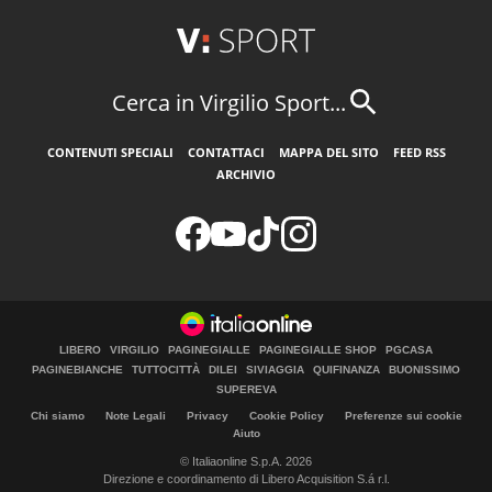
Cerca in Virgilio Sport...
CONTENUTI SPECIALI
CONTATTACI
MAPPA DEL SITO
FEED RSS
ARCHIVIO
LIBERO
VIRGILIO
PAGINEGIALLE
PAGINEGIALLE SHOP
PGCASA
PAGINEBIANCHE
TUTTOCITTÀ
DILEI
SIVIAGGIA
QUIFINANZA
BUONISSIMO
SUPEREVA
Chi siamo
Note Legali
Privacy
Cookie Policy
Preferenze sui cookie
Aiuto
© Italiaonline S.p.A. 2026
Direzione e coordinamento di Libero Acquisition S.á r.l.