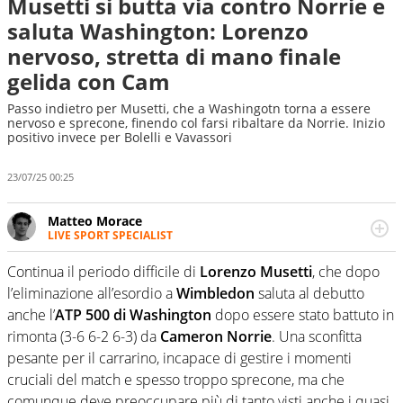
Musetti si butta via contro Norrie e
saluta Washington: Lorenzo
nervoso, stretta di mano finale
gelida con Cam
Passo indietro per Musetti, che a Washingotn torna a essere
nervoso e sprecone, finendo col farsi ribaltare da Norrie. Inizio
positivo invece per Bolelli e Vavassori
23/07/25 00:25
Matteo Morace
LIVE SPORT SPECIALIST
La multimedialità quale approccio personale e
professionale. Ama raccontare lo sport focalizzando ogni
Continua il periodo difficile di
Lorenzo Musetti
, che dopo
attenzione sul tempo reale: la verità della dirette non
l’eliminazione all’esordio a
Wimbledon
saluta al debutto
sono opinioni ma fatti
anche l’
ATP 500 di Washington
dopo essere stato battuto in
rimonta (3-6 6-2 6-3) da
Cameron Norrie
. Una sconfitta
pesante per il carrarino, incapace di gestire i momenti
cruciali del match e spesso troppo sprecone, ma che
comunque deve preoccupare più di tanto visti anche i quasi