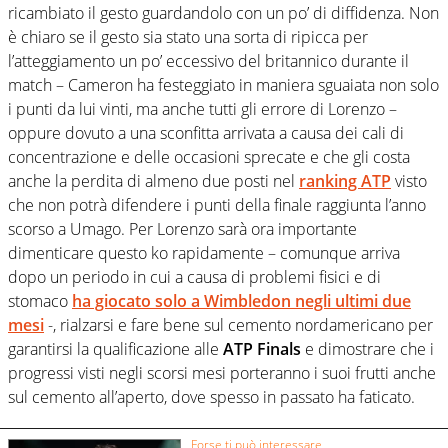
ricambiato il gesto guardandolo con un po’ di diffidenza. Non
è chiaro se il gesto sia stato una sorta di ripicca per
l’atteggiamento un po’ eccessivo del britannico durante il
match – Cameron ha festeggiato in maniera sguaiata non solo
i punti da lui vinti, ma anche tutti gli errore di Lorenzo –
oppure dovuto a una sconfitta arrivata a causa dei cali di
concentrazione e delle occasioni sprecate e che gli costa
anche la perdita di almeno due posti nel
ranking ATP
visto
che non potrà difendere i punti della finale raggiunta l’anno
scorso a Umago. Per Lorenzo sarà ora importante
dimenticare questo ko rapidamente – comunque arriva
dopo un periodo in cui a causa di problemi fisici e di
stomaco
ha giocato solo a Wimbledon negli ultimi due
mesi
-, rialzarsi e fare bene sul cemento nordamericano per
garantirsi la qualificazione alle
ATP Finals
e dimostrare che i
progressi visti negli scorsi mesi porteranno i suoi frutti anche
sul cemento all’aperto, dove spesso in passato ha faticato.
Forse ti può interessare