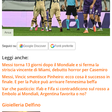
Ansa
Seguici su:
Google Discover
Fonti preferite
Leggi anche:
Messi torna 13 giorni dopo il Mondiale e si ferma la
striscia vincente di Miami, debutto horror per Casemiro
Messi, Vincic smentisce Pinheiro: ecco cosa è successo in
finale. E per la Pulce può arrivare l’ennesima beffa
Var che pasticcio: Ifab e Fifa si contraddicono sul rosso a
Embolo ai Mondiali, Argentina favorita o no?
Gioielleria Delfino