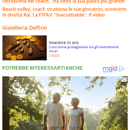
retroscena del coach: "Ha vinto la sua paura più grande"
Beach volley, coach strattona le sue giocatrici, sconcerto
in diretta Rai. La FIPAV: "Inaccettabile". Il video
Gioielleria Delfino
Investire in oro
L’oro torna protagonista tra gli investimenti
sicuri
LEGGI