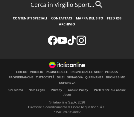
Cerca in Virgilio Sport...
CONTENUTI SPECIALI
CONTATTACI
MAPPA DEL SITO
FEED RSS
ARCHIVIO
LIBERO
VIRGILIO
PAGINEGIALLE
PAGINEGIALLE SHOP
PGCASA
PAGINEBIANCHE
TUTTOCITTÀ
DILEI
SIVIAGGIA
QUIFINANZA
BUONISSIMO
SUPEREVA
Chi siamo
Note Legali
Privacy
Cookie Policy
Preferenze sui cookie
Aiuto
© Italiaonline S.p.A. 2026
Direzione e coordinamento di Libero Acquisition S.á r.l.
P. IVA 03970540963