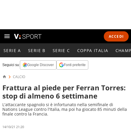
ACCEDI
SERIE A
SERIE B
SERIE C
COPPA ITALIA
CHAMP
Seguici su:
Google Discover
Fonti preferite
CALCIO
Frattura al piede per Ferran Torres:
stop di almeno 6 settimane
L'attaccante spagnolo si è infortunato nella semifinale di
Nations League contro l'Italia, ma poi ha giocato 85 minuti della
finale contro la Francia.
14/10/21 21:20