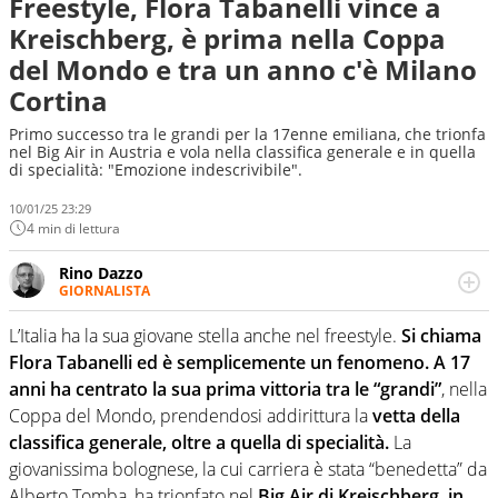
Freestyle, Flora Tabanelli vince a
Kreischberg, è prima nella Coppa
del Mondo e tra un anno c'è Milano
Cortina
Primo successo tra le grandi per la 17enne emiliana, che trionfa
nel Big Air in Austria e vola nella classifica generale e in quella
di specialità: "Emozione indescrivibile".
10/01/25 23:29
4 min di lettura
Rino Dazzo
GIORNALISTA
Se mai ci fosse modo di traslare il glossario del calcio in
una nicchia di esperti, lui ne farebbe parte. Non si perde
L’Italia ha la sua giovane stella anche nel freestyle.
Si chiama
una svista arbitrale né gli umori social del mondo delle
Flora Tabanelli ed è semplicemente un fenomeno. A 17
curve
anni ha centrato la sua prima vittoria tra le “grandi”
, nella
Coppa del Mondo, prendendosi addirittura la
vetta della
classifica generale, oltre a quella di specialità.
La
giovanissima bolognese, la cui carriera è stata “benedetta” da
Alberto Tomba, ha trionfato nel
Big Air di Kreischberg, in