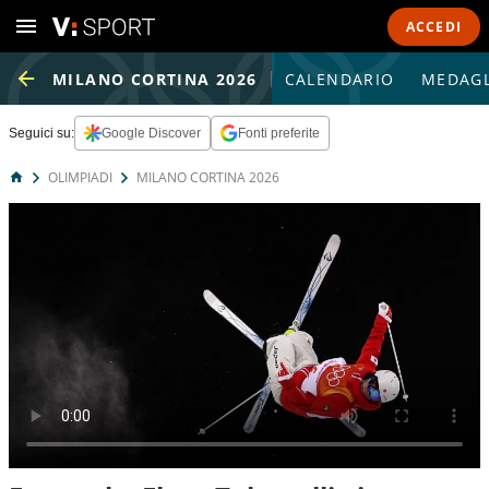
ACCEDI
MILANO CORTINA 2026
CALENDARIO
MEDAGL
Seguici su:
Google Discover
Fonti preferite
OLIMPIADI
MILANO CORTINA 2026