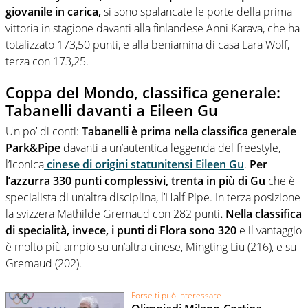
giovanile in carica,
si sono spalancate le porte della prima
vittoria in stagione davanti alla finlandese Anni Karava, che ha
totalizzato 173,50 punti, e alla beniamina di casa Lara Wolf,
terza con 173,25.
Coppa del Mondo, classifica generale:
Tabanelli davanti a Eileen Gu
Un po’ di conti:
Tabanelli è prima nella classifica generale
Park&Pipe
davanti a un’autentica leggenda del freestyle,
l’iconica
cinese di origini statunitensi Eileen Gu
.
Per
l’azzurra 330 punti complessivi, trenta in più di Gu
che è
specialista di un’altra disciplina, l’Half Pipe. In terza posizione
la svizzera Mathilde Gremaud con 282 punti
. Nella classifica
di specialità, invece, i punti di Flora sono 320
e il vantaggio
è molto più ampio su un’altra cinese, Mingting Liu (216), e su
Gremaud (202).
Forse ti può interessare