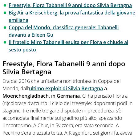
Freestyle, Flora Tabanelli 9 anni dopo Silvia Bertagna
Big Air a Kreischberg: la prova fantastica della giovane
emiliana
Coppa del Mondo, classifica generale: Tabanelli
davanti a Eileen Gu
Il fratello Miro Tabanelli esulta per Flora e chiude al
sesto posto
Freestyle, Flora Tabanelli 9 anni dopo
Silvia Bertagna
Era dal 2016 che un’italiana non trionfava in Coppa del
Mondo, dall’
ultimo exploit di Silvia Bertagna
a
Moenchengladbach, in Germania
. Ci ha pensato Flora a
(ri)colorare d’azzurro il cielo del freestyle: dopo tanti podi in
stagione, tre nelle tre gare disputate in precedenza, s’è
accomodata finalmente sul gradino più alto, spezzando
l’incantesimo. A Chur, in Svizzera, era stata seconda. A
Pechino s’era piazzata terza. A Klagenfurt, sei giorni fa, aveva