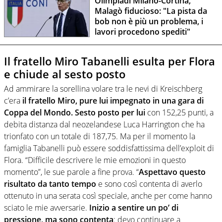
Olimpiadi Milano-Cortina,
Malagò fiducioso: "La pista da
bob non è più un problema, i
lavori procedono spediti"
Il fratello Miro Tabanelli esulta per Flora
e chiude al sesto posto
Ad ammirare la sorellina volare tra le nevi di Kreischberg
c’era
il fratello Miro, pure lui impegnato in una gara di
Coppa del Mondo. Sesto posto per lui
con 152,25 punti, a
debita distanza dal neozelandese Luca Harrington che ha
trionfato con un totale di 187,75. Ma per il momento la
famiglia Tabanelli può essere soddisfattissima dell’exploit di
Flora. “Difficile descrivere le mie emozioni in questo
momento”, le sue parole a fine prova. “
Aspettavo questo
risultato da tanto tempo
e sono così contenta di averlo
ottenuto in una serata così speciale, anche per come hanno
sciato le mie avversarie.
Inizio a sentire un po’ di
pressione, ma sono contenta
: devo continuare a