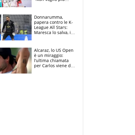
gareggiare”. Visita
decisiva per
Brignone
Donnarumma,
papera contro le K-
League All Stars:
Maresca lo salva, i
tifosi del City lo
attaccano
Alcaraz, lo US Open
è un miraggio:
l’ultima chiamata
per Carlos viene da
New York e
potrebbe
coinvolgere Serena
Williams