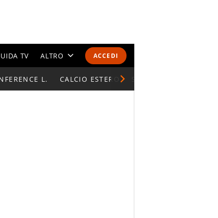
UIDA TV
ALTRO
ACCEDI
NFERENCE L.
CALENDARI E CLASSIFICHE
CALCIO ESTERO
SUPERCOPPA ITALIAN
ALTRI SPORT
MONDIALI 2026
OLIMPIADI
GOSSIP
LIFESTYLE