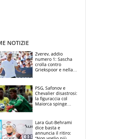
ME NOTIZIE
Zverev, addio
numero 1: Sascha
crolla contro
Griekspoor e nella
sfida a due con
Sinner si conferma
terzo. Quanti malori
PSG, Safonov e
a Montreal
Chevalier disastrosi:
la figuraccia col
Maiorca spinge
Suzuki da Luis
Enrique, Juve a
rischio beffa
Lara Gut-Behrami
dice basta e
annuncia il ritiro:
“Non voglio più