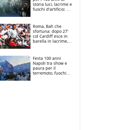
storia luci, lacrime e
fuochi d'artificio: De
Laurentiis salta al
coro anti-Juve
Roma, Bah che
sfortuna: dopo 27'
col Cardiff esce in
barella in lacrime,
Dybala rigore da
schiaffi, i giallorossi
prendono 3 gol in
Festa 100 anni
45'
Napoli tra show e
paura per il
terremoto, fuochi
d'artificio e
polemiche: andava
fermato