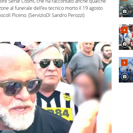
atore Serse Cosmi, che ha raccontato anche qualche
ne al funerale dell’ex tecnico morto il 19 agosto
Ascoli Piceno. (ServizioDi Sandro Perozzi)