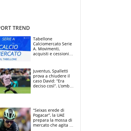
ORT TREND
Tabellone
Calciomercato Serie
A. Movimenti,
acquisti e cessioni:
estate 2026-27
Juventus, Spalletti
prova a chiudere il
caso David: “Era
deciso così”. L’ombra
di Zirkzee e la
sentenza dei tifosi
“Seixas erede di
Pogacar”, la UAE
prepara la mossa di
mercato che agita la
Francia. Ciccone,