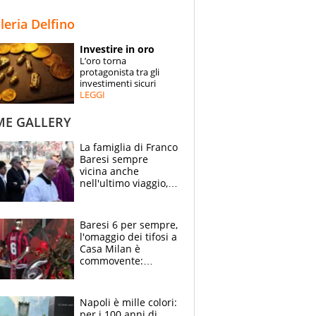
STORIE
lleria Delfino
SPECIALI
Investire in oro
L’oro torna
ESPERTI
protagonista tra gli
investimenti sicuri
LEGGI
CONTATTI
ME GALLERY
La famiglia di Franco
Baresi sempre
vicina anche
nell'ultimo viaggio,
la moglie Maura, i
figli e i suoi cari
circondati
Baresi 6 per sempre,
dall'affetto dei tifosi
l'omaggio dei tifosi a
Casa Milan è
commovente:
maglie, bandiere,
sciarpe, lacrime e
bigliettini
Napoli è mille colori:
per i 100 anni di