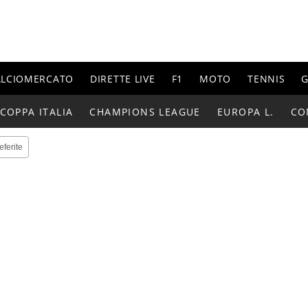
ALCIOMERCATO
DIRETTE LIVE
F1
MOTO
TENNIS
G
COPPA ITALIA
CHAMPIONS LEAGUE
EUROPA L.
CO
eferite