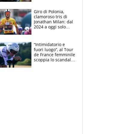
che beffa alla Vuelta
a Burgos
Giro di Polonia,
clamoroso tris di
Jonathan Milan: dal
2024 a oggi solo
Pogacar ha vinto più
di lui. Bene Romele
e Skerl
“Intimidatorio e
fuori luogo”, al Tour
de France femminile
scoppia lo scandalo:
un uomo controlla i
reggiseni delle
atlete