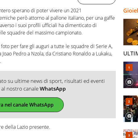
Gioie
 intero sperano di poter vivere un 2021
iche però attorno al pallone italiano, per una gaffe
verso i suoi profili ufficiali ha dimenticato di
 delle squadre del massimo campionato.
foto per fare gli auguri a tutte le squadre di Serie A,
ULTI
 Joao Pedro a Nzola, da Cristiano Ronaldo a Lukaku,
.
o su ultime news di sport, risultati ed eventi
ti al nostro canale
WhatsApp
ra nel canale WhatsApp
re della Lazio presente.