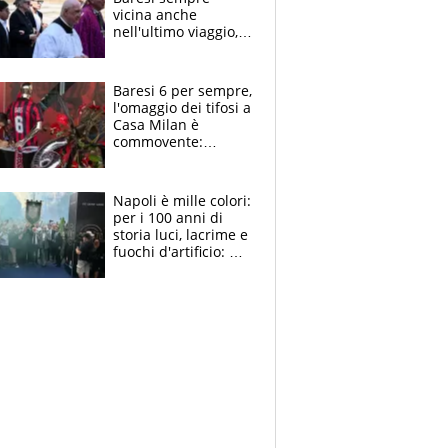
vicina anche
nell'ultimo viaggio,
la moglie Maura, i
figli e i suoi cari
circondati
Baresi 6 per sempre,
dall'affetto dei tifosi
l'omaggio dei tifosi a
Casa Milan è
commovente:
maglie, bandiere,
sciarpe, lacrime e
bigliettini
Napoli è mille colori:
per i 100 anni di
storia luci, lacrime e
fuochi d'artificio: De
Laurentiis salta al
coro anti-Juve