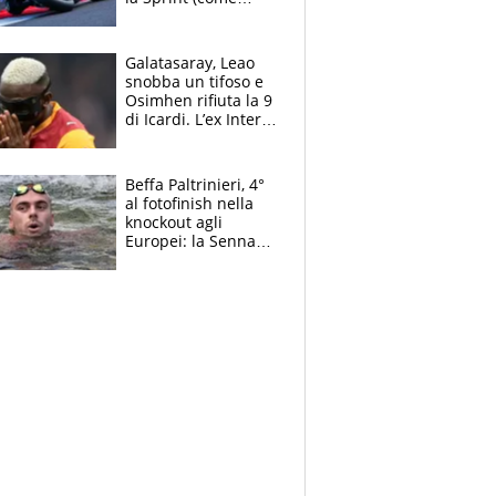
Martin), bene
Bezzecchi
Galatasaray, Leao
snobba un tifoso e
Osimhen rifiuta la 9
di Icardi. L’ex Inter
furioso: lo schiaffo
al club
Beffa Paltrinieri, 4°
al fotofinish nella
knockout agli
Europei: la Senna
regala (quasi) solo
amarezze a Greg