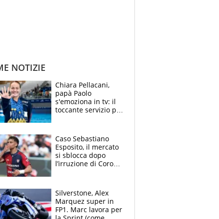
ME NOTIZIE
Chiara Pellacani,
papà Paolo
s'emoziona in tv: il
toccante servizio per
il TG di LA7 dopo i 5
ori agli Europei
Caso Sebastiano
Esposito, il mercato
si sblocca dopo
l’irruzione di Corona
nella querelle col
Cagliari: spuntano
due big
Silverstone, Alex
Marquez super in
FP1. Marc lavora per
la Sprint (come