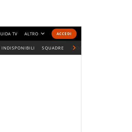
UIDA TV
ALTRO
ACCEDI
INDISPONIBILI
CALENDARI E CLASSIFICHE
SQUADRE
GIOCATORI SERIE A
ALTRI SPORT
MONDIALI 2026
OLIMPIADI
GOSSIP
LIFESTYLE