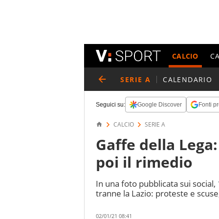
CALCIO
C
SERIE A
CALENDARIO
Seguici su:
Google Discover
Fonti pr
CALCIO
SERIE A
Gaffe della Lega:
poi il rimedio
In una foto pubblicata sui social
tranne la Lazio: proteste e scuse
02/01/21 08:41