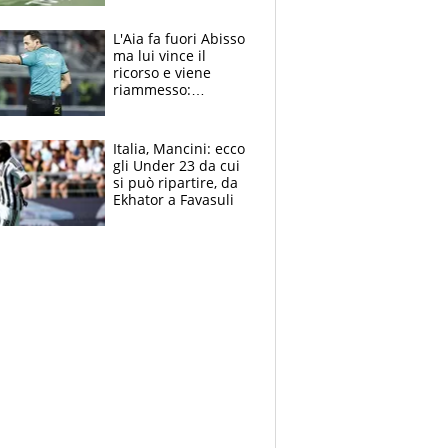
colpa della tosse
L'Aia fa fuori Abisso
ma lui vince il
ricorso e viene
riammesso:
continua momento
nero per gli arbitri
Italia, Mancini: ecco
gli Under 23 da cui
si può ripartire, da
Ekhator a Favasuli