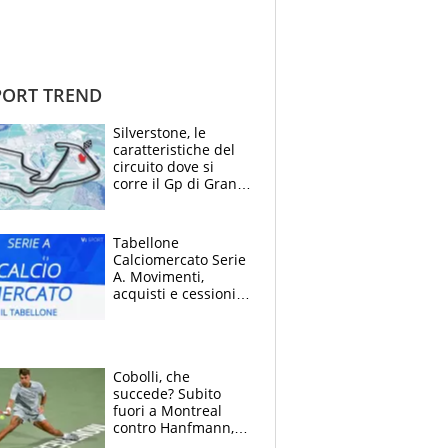
ORT TREND
Silverstone, le
caratteristiche del
circuito dove si
corre il Gp di Gran
Bretagna del
Motomondiale
Tabellone
Calciomercato Serie
A. Movimenti,
acquisti e cessioni:
estate 2026-27
Cobolli, che
succede? Subito
fuori a Montreal
contro Hanfmann,
per Flavio è tutta