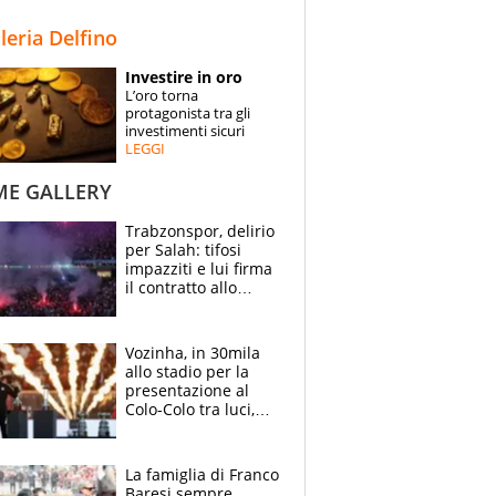
STORIE
lleria Delfino
SPECIALI
Investire in oro
L’oro torna
ESPERTI
protagonista tra gli
investimenti sicuri
LEGGI
CONTATTI
ME GALLERY
Trabzonspor, delirio
per Salah: tifosi
impazziti e lui firma
il contratto allo
stadio
Vozinha, in 30mila
allo stadio per la
presentazione al
Colo-Colo tra luci,
spettacolo, elicotteri
e paracadutisti
La famiglia di Franco
Baresi sempre