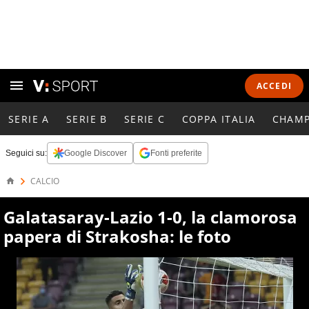
ACCEDI
SERIE A
SERIE B
SERIE C
COPPA ITALIA
CHAMP
Seguici su:
Google Discover
Fonti preferite
CALCIO
Galatasaray-Lazio 1-0, la clamorosa
papera di Strakosha: le foto