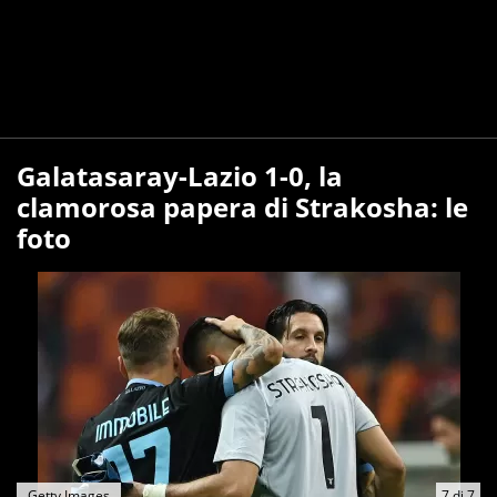
Galatasaray-Lazio 1-0, la
clamorosa papera di Strakosha: le
foto
Getty Images
7
di
7