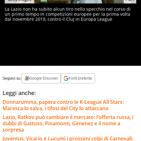
La Lazio non ha subito alcun tiro nello specchio nel corso di
un primo tempo in competizioni europee per la prima volta
dal novembre 2019, contro il Cluj in Europa League
Seguici su:
Google Discover
Fonti preferite
Leggi anche:
Donnarumma, papera contro le K-League All Stars:
Maresca lo salva, i tifosi del City lo attaccano
Lazio, Ratkov può cambiare il mercato: l’offerta russa, i
dubbi di Gattuso, Pinamonti, Gimenez e il nome a
sorpresa
Juventus, Vicario e Lucumì i prossimi colpi di Carnevali: