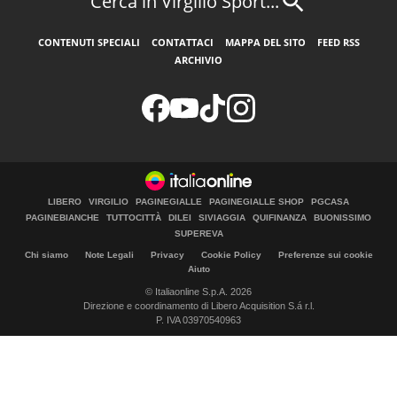
Cerca in Virgilio Sport...
CONTENUTI SPECIALI
CONTATTACI
MAPPA DEL SITO
FEED RSS
ARCHIVIO
LIBERO
VIRGILIO
PAGINEGIALLE
PAGINEGIALLE SHOP
PGCASA
PAGINEBIANCHE
TUTTOCITTÀ
DILEI
SIVIAGGIA
QUIFINANZA
BUONISSIMO
SUPEREVA
Chi siamo
Note Legali
Privacy
Cookie Policy
Preferenze sui cookie
Aiuto
© Italiaonline S.p.A. 2026
Direzione e coordinamento di Libero Acquisition S.á r.l.
P. IVA 03970540963