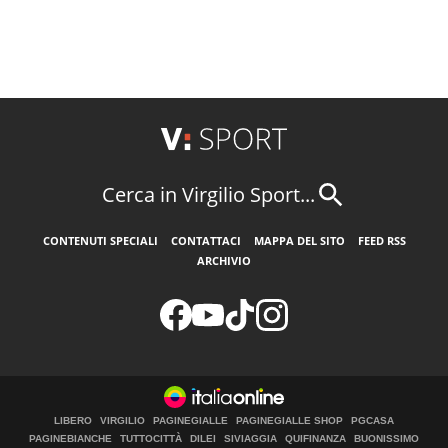
Cerca in Virgilio Sport...
CONTENUTI SPECIALI
CONTATTACI
MAPPA DEL SITO
FEED RSS
ARCHIVIO
LIBERO
VIRGILIO
PAGINEGIALLE
PAGINEGIALLE SHOP
PGCASA
PAGINEBIANCHE
TUTTOCITTÀ
DILEI
SIVIAGGIA
QUIFINANZA
BUONISSIMO