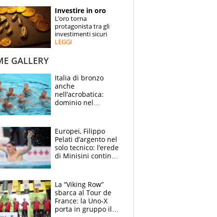
STORIE
Investire in oro
L’oro torna
SPECIALI
protagonista tra gli
investimenti sicuri
LEGGI
ESPERTI
ME GALLERY
CONTATTI
Italia di bronzo
anche
nell’acrobatica:
dominio nel
medagliere, ora
tocca a Ceccon, Curti
e compagni
Europei, Filippo
continuare
Pelati d’argento nel
solo tecnico: l’erede
di Minisini continua
a stupire, Los
Angeles è già nel
mirino
La “Viking Row”
sbarca al Tour de
France: la Uno-X
porta in gruppo il