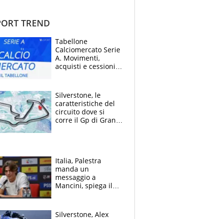
ORT TREND
Tabellone
Calciomercato Serie
A. Movimenti,
acquisti e cessioni:
estate 2026-27
Silverstone, le
caratteristiche del
circuito dove si
corre il Gp di Gran
Bretagna del
Motomondiale
Italia, Palestra
manda un
messaggio a
Mancini, spiega il
motivo del no
all’Inter e lancia
l'alleanza con
Silverstone, Alex
Donnarumma