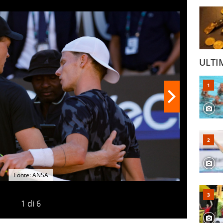
ULTI
Fonte: ANSA
1
di
6