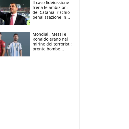
attacco all’Italia
Il caso fideiussione
frena le ambizioni
del Catania: rischio
penalizzazione in
classifica, cosa
succede?
Mondiali, Messi e
Ronaldo erano nel
mirino dei terroristi:
pronte bombe
contro la Pulce