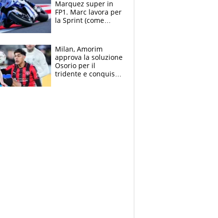
Marquez super in
FP1. Marc lavora per
la Sprint (come
Martin), bene
Bezzecchi
Milan, Amorim
approva la soluzione
Osorio per il
tridente e conquista
Jashari: la frecciata
dello svizzero all'ex
Allegri