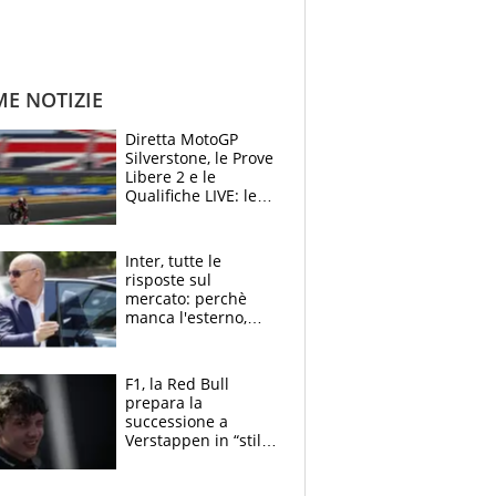
ME NOTIZIE
Diretta MotoGP
Silverstone, le Prove
Libere 2 e le
Qualifiche LIVE: le
Aprilia vogliono la
conferma in prima
fila
Inter, tutte le
risposte sul
mercato: perchè
manca l'esterno,
perchè Romero è
sfumato, quale è il
vero obiettivo di
F1, la Red Bull
Marotta
prepara la
successione a
Verstappen in “stile
Antonelli”. Colapinto
derubato, che