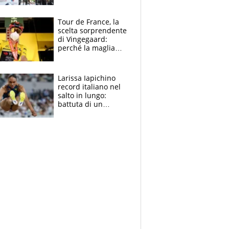
rito della Norvegia
di Haaland e
compagni
Tour de France, la
scelta sorprendente
di Vingegaard:
perché la maglia
gialla indossa la
mascherina, il
rischio da evitare
Larissa Iapichino
record italiano nel
salto in lungo:
battuta di un
centimetro mamma
Fiona May