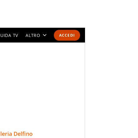
UIDA TV
ALTRO
ACCEDI
CALENDARI E CLASSIFICHE
ALTRI SPORT
MONDIALI 2026
OLIMPIADI
GOSSIP
LIFESTYLE
lleria Delfino