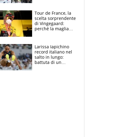
rito della Norvegia
di Haaland e
compagni
Tour de France, la
scelta sorprendente
di Vingegaard:
perché la maglia
gialla indossa la
mascherina, il
rischio da evitare
Larissa Iapichino
record italiano nel
salto in lungo:
battuta di un
centimetro mamma
Fiona May