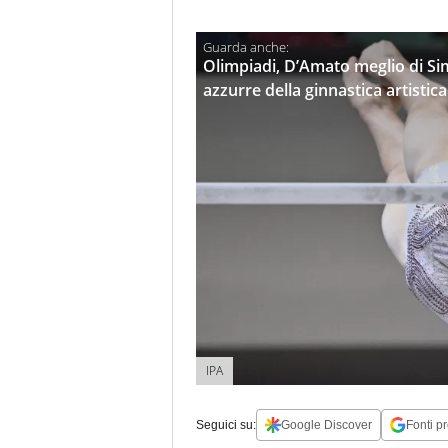
Olimpiadi, D’Amato meglio di Sim
azzurre della ginnastica artistica
IPA
Seguici su:
Google Discover
Fonti pr