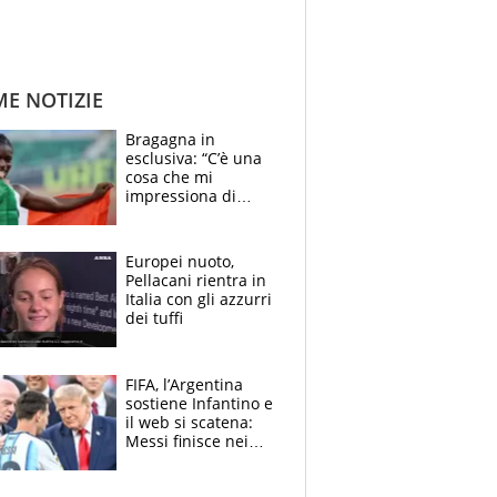
ME NOTIZIE
Bragagna in
esclusiva: “C’è una
cosa che mi
impressiona di
Doualla. Jacobs?
Ecco come è rinato”.
E svela la sorpresa
Europei nuoto,
agli Europei
Pellacani rientra in
Italia con gli azzurri
dei tuffi
FIFA, l’Argentina
sostiene Infantino e
il web si scatena:
Messi finisce nei
meme, la Seleccion
travolta dalle