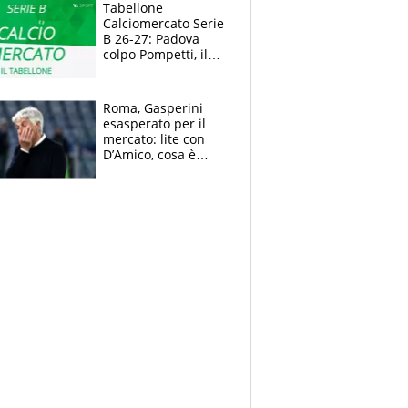
polemiche
Tabellone
Calciomercato Serie
B 26-27: Padova
colpo Pompetti, il
Sudtirol annuncia
Bjarkason
Roma, Gasperini
esasperato per il
mercato: lite con
D’Amico, cosa è
successo dopo il flop
per Nusa