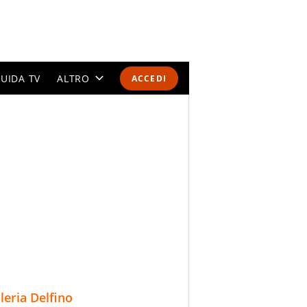
UIDA TV
ALTRO
ACCEDI
CALENDARI E CLASSIFICHE
ALTRI SPORT
MONDIALI 2026
OLIMPIADI
GOSSIP
LIFESTYLE
lleria Delfino