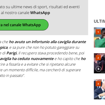
o su ultime news di sport, risultati ed eventi
ti al nostro canale
WhatsApp
ULTI
ra nel canale WhatsApp
a che
ho avuto un infortunio alla caviglia durante
mpica
, e sa pure che non ho potuto gareggiare su
re di
Parigi.
Il recupero stava procedendo bene, poi
caviglia ha ceduto nuovamente
e ho capito che
ho
ire a fissarla e a evitare che si ripetano alcune
sare un momento difficile, ma cercherò di superare
to in passato”.