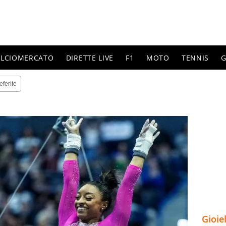
ALCIOMERCATO
DIRETTE LIVE
F1
MOTO
TENNIS
G
eferite
Gioie