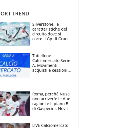
ORT TREND
Silverstone, le
caratteristiche del
circuito dove si
corre il Gp di Gran
Bretagna del
Motomondiale
Tabellone
Calciomercato Serie
A. Movimenti,
acquisti e cessioni:
estate 2026-27
Roma, perché Nusa
non arriverà: le due
ragioni e il piano B
di Gasperini. Novità
su Pellegrini e
Cacciamani
LIVE Calciomercato