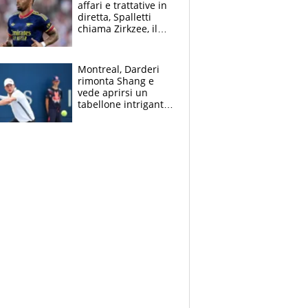
affari e trattative in
diretta, Spalletti
chiama Zirkzee, il
Milan valuta il
ritorno di Brahim
Diaz
Montreal, Darderi
rimonta Shang e
vede aprirsi un
tabellone intrigante:
"Penso solo a
Borges, ma sono
felice del mio livello"