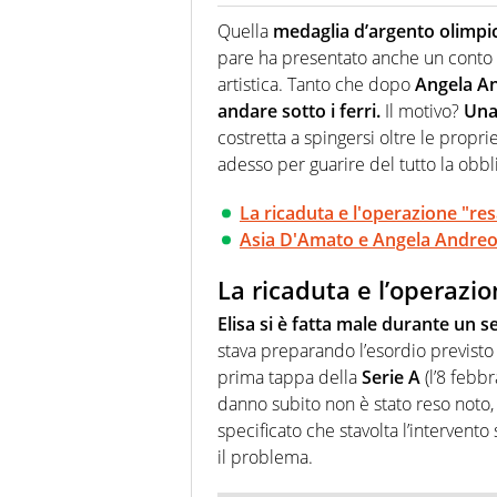
Giornalista (pubblicista) sportiv
chiedergli di boxe, di scherma,
Quella
medaglia d’argento olimpi
pare ha presentato anche un conto m
artistica. Tanto che dopo
Angela And
andare sotto i ferri.
Il motivo?
Una 
costretta a spingersi oltre le propr
adesso per guarire del tutto la obbl
La ricaduta e l'operazione "res
Asia D'Amato e Angela Andreol
La ricaduta e l’operazio
Elisa si è fatta male durante un 
stava preparando l’esordio previsto
prima tappa della
Serie A
(l’8 febb
danno subito non è stato reso noto, 
specificato che stavolta l’intervento
il problema.