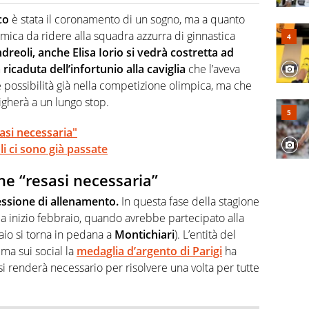
o a tutto campo, è il tuttologo di Virgilio Sport. Provate a
 di volley o di curling: ve ne farà innamorare
co
è stata il coronamento di un sogno, ma a quanto
ica da ridere alla squadra azzurra di ginnastica
reoli, anche Elisa Iorio si vedrà costretta ad
ricaduta dell’infortunio alla caviglia
che l’aveva
ie possibilità già nella competizione olimpica, ma che
igherà a un lungo stop.
asi necessaria"
i ci sono già passate
ne “resasi necessaria”
sessione di allenamento.
In questa fase della stagione
 a inizio febbraio, quando avrebbe partecipato alla
raio si torna in pedana a
Montichiari
). L’entità del
ma sui social la
medaglia d’argento di Parigi
ha
 si renderà necessario per risolvere una volta per tutte