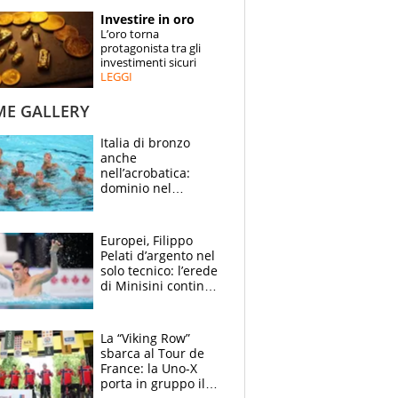
STORIE
Investire in oro
L’oro torna
SPECIALI
protagonista tra gli
investimenti sicuri
LEGGI
ESPERTI
ME GALLERY
CONTATTI
Italia di bronzo
anche
nell’acrobatica:
dominio nel
medagliere, ora
tocca a Ceccon, Curti
e compagni
Europei, Filippo
continuare
Pelati d’argento nel
solo tecnico: l’erede
di Minisini continua
a stupire, Los
Angeles è già nel
mirino
La “Viking Row”
sbarca al Tour de
France: la Uno-X
porta in gruppo il