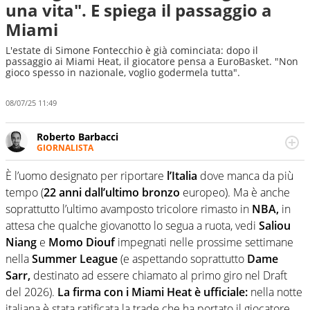
una vita". E spiega il passaggio a
Miami
L'estate di Simone Fontecchio è già cominciata: dopo il
passaggio ai Miami Heat, il giocatore pensa a EuroBasket. "Non
gioco spesso in nazionale, voglio godermela tutta".
08/07/25 11:49
Roberto Barbacci
GIORNALISTA
Giornalista (pubblicista) sportivo a tutto campo, è il
tuttologo di Virgilio Sport. Provate a chiedergli di boxe, di
È l’uomo designato per riportare
l’Italia
dove manca da più
scherma, di volley o di curling: ve ne farà innamorare
tempo (
22 anni dall’ultimo bronzo
europeo). Ma è anche
soprattutto l’ultimo avamposto tricolore rimasto in
NBA,
in
attesa che qualche giovanotto lo segua a ruota, vedi
Saliou
Niang
e
Momo Diouf
impegnati nelle prossime settimane
nella
Summer League
(e aspettando soprattutto
Dame
Sarr,
destinato ad essere chiamato al primo giro nel Draft
del 2026).
La firma con i Miami Heat è ufficiale:
nella notte
italiana è stata ratificata la trade che ha portato il giocatore