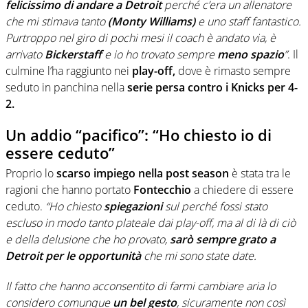
felicissimo di andare a Detroit
perché c’era un allenatore
che mi stimava tanto
(Monty Williams)
e uno staff fantastico.
Purtroppo nel giro di pochi mesi il coach è andato via, è
arrivato
Bickerstaff
e io ho trovato sempre
meno spazio
”
. Il
culmine l’ha raggiunto nei
play-off,
dove è rimasto sempre
seduto in panchina nella
serie persa contro i Knicks per 4-
2.
Un addio “pacifico”: “Ho chiesto io di
essere ceduto”
Proprio lo
scarso impiego nella post season
è stata tra le
ragioni che hanno portato
Fontecchio
a chiedere di essere
ceduto.
“Ho chiesto
spiegazioni
sul perché fossi stato
escluso in modo tanto plateale dai play-off, ma al di là di ciò
e della delusione che ho provato,
sarò sempre grato a
Detroit per le opportunità
che mi sono state date.
Il fatto che hanno acconsentito di farmi cambiare aria lo
considero comunque
un bel gesto
, sicuramente non così