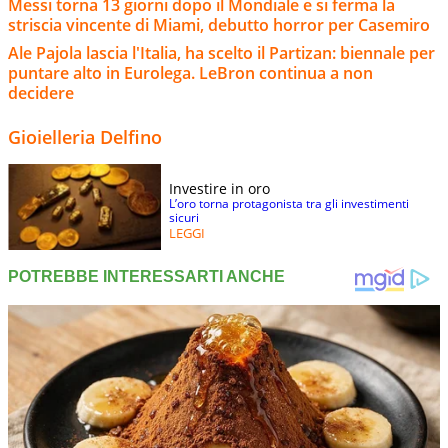
Messi torna 13 giorni dopo il Mondiale e si ferma la
striscia vincente di Miami, debutto horror per Casemiro
Ale Pajola lascia l'Italia, ha scelto il Partizan: biennale per
puntare alto in Eurolega. LeBron continua a non
decidere
Gioielleria Delfino
Investire in oro
L’oro torna protagonista tra gli investimenti
sicuri
LEGGI