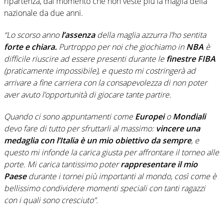
ripartenza, dal momento che non veste più la maglia della
nazionale da due anni.
“Lo scorso anno
l’assenza
della maglia azzurra l’ho sentita
forte e chiara.
Purtroppo per noi che giochiamo in
NBA
è
difficile riuscire ad essere presenti durante le
finestre FIBA
(praticamente impossibile), e questo mi costringerà ad
arrivare a fine carriera con la consapevolezza di non poter
aver avuto l’opportunità di giocare tante partire.
Quando ci sono appuntamenti come
Europei
o
Mondiali
devo fare di tutto per sfruttarli al massimo:
vincere una
medaglia con l’Italia è un mio obiettivo da sempre
, e
questo mi infonde la carica giusta per affrontare il torneo alle
porte. Mi carica tantissimo poter
rappresentare il mio
Paese
durante i tornei più importanti al mondo, così come è
bellissimo condividere momenti speciali con tanti ragazzi
con i quali sono cresciuto”.