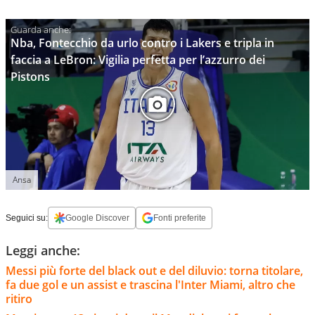
Nba, Fontecchio da urlo contro i Lakers e tripla in
faccia a LeBron: Vigilia perfetta per l’azzurro dei
Pistons
Ansa
Seguici su:
Google Discover
Fonti preferite
Leggi anche:
Messi più forte del black out e del diluvio: torna titolare,
fa due gol e un assist e trascina l'Inter Miami, altro che
ritiro