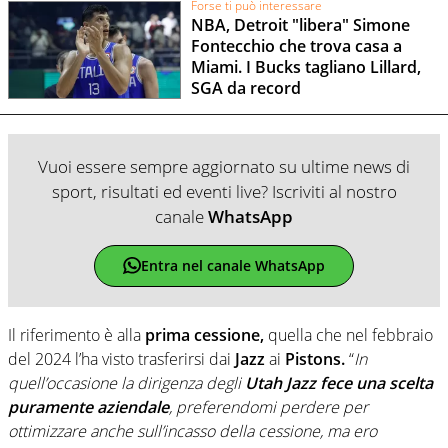
Forse ti può interessare
NBA, Detroit "libera" Simone
Fontecchio che trova casa a
Miami. I Bucks tagliano Lillard,
SGA da record
Vuoi essere sempre aggiornato su ultime news di
sport, risultati ed eventi live? Iscriviti al nostro
canale
WhatsApp
Entra nel canale WhatsApp
Il riferimento è alla
prima cessione,
quella che nel febbraio
del 2024 l’ha visto trasferirsi dai
Jazz
ai
Pistons.
“
In
quell’occasione la dirigenza degli
Utah Jazz fece una scelta
puramente aziendale
, preferendomi perdere per
ottimizzare anche sull’incasso della cessione, ma ero