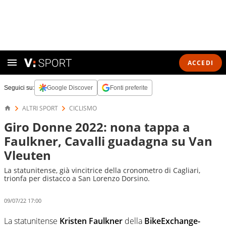
ACCEDI
Seguici su:
Google Discover
Fonti preferite
ALTRI SPORT
CICLISMO
Giro Donne 2022: nona tappa a
Faulkner, Cavalli guadagna su Van
Vleuten
La statunitense, già vincitrice della cronometro di Cagliari,
trionfa per distacco a San Lorenzo Dorsino.
09/07/22 17:00
La statunitense
Kristen Faulkner
della
BikeExchange-