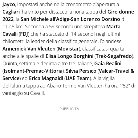
Jayco
, impostasi anche nella cronometro d’apertura a
Cagliari
, ha vinto per distacco la nona tappa del
Giro donne
2022
, la
San Michele all’Adige-San Lorenzo Dorsino
di
112,8 km. Seconda a 59 secondi una strepitosa
Marta
Cavalli
(
FDJ
) che ha staccato di 14 secondi negli ultimi
chilometri la leader della classifica generale, l’olandese
Annemiek Van Vleuten
(
Movistar
), classificatasi quarta
anche alle spalle di
Elisa Longo Borghini
(
Trek-Segafredo
).
Quinta, settima e decima altre tre italiane,
Gaia Realini
(
Isolmant-Premac-Vittoria
),
Silvia Persico
(
Valcar-Travel &
Service
) ed
Erica Magnaldi
(
UAE Team
). Alla vigilia
dell’ultima tappa ad Abano Terme Van Vleuten ha ora 1’52” di
vantaggio su Cavalli.