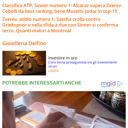
Classifica ATP, Sinner numero 1: Alcaraz supera Zverev.
Cobolli da best ranking, bene Musetti, Jodar in top-15
Zverev, addio numero 1: Sascha crolla contro
Griekspoor e nella sfida a due con Sinner si conferma
terzo. Quanti malori a Montreal
Gioielleria Delfino
Investire in oro
L’oro torna protagonista tra gli investimenti
sicuri
LEGGI