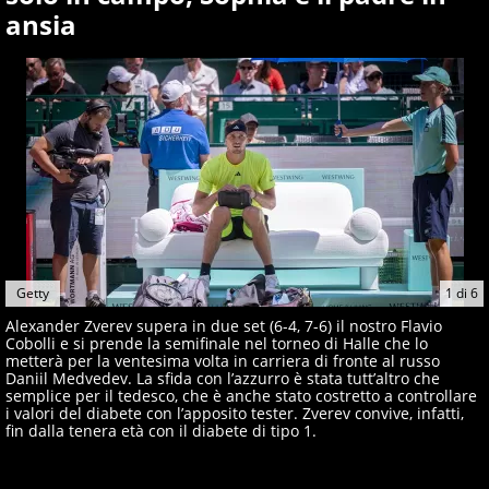
giornalisti ed esperti di sport abili sia nel gioco di
ansia
rimessa quando intercettano le notizie e le rilanciano
verso la rete, sia nella costruzione dal basso quando
creano contenuti 100% originali ed esclusivi.
Getty
1
di
6
Alexander Zverev supera in due set (6-4, 7-6) il nostro Flavio
Cobolli e si prende la semifinale nel torneo di Halle che lo
metterà per la ventesima volta in carriera di fronte al russo
Daniil Medvedev. La sfida con l’azzurro è stata tutt’altro che
semplice per il tedesco, che è anche stato costretto a controllare
i valori del diabete con l’apposito tester. Zverev convive, infatti,
fin dalla tenera età con il diabete di tipo 1.